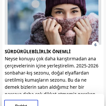
6
SÜRDÜRÜLEBİLİRLİK ÖNEMLİ
Neyse konuyu çok daha karıştırmadan ana
çerçevelerinin içine yerleştirelim. 2025-2026
sonbahar-kış sezonu, doğal elyaflardan
üretilmiş kumaşların sezonu. Bu da ne
demek bizlerin satın aldığımız her bir
parçaya daha çok dikkat etmemiz gereken
bir sezon. Kısaca bu sezon farkındalık
Reddet