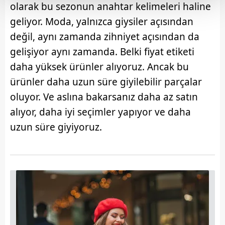
olarak bu sezonun anahtar kelimeleri haline
Her halükârda, kullanıcılar, bu çerezlere izin vermedikleri
geliyor. Moda, yalnızca giysiler açısından
takdirde, kullanıcılara hedefli reklamlar
değil, aynı zamanda zihniyet açısından da
gösterilmeyecektir."
gelişiyor aynı zamanda. Belki fiyat etiketi
daha yüksek ürünler alıyoruz. Ancak bu
Sizlere daha iyi bir hizmet sunabilmek için İnternet
Sitemizde kendimize ve üçüncü kişilere ait çerezler
ürünler daha uzun süre giyilebilir parçalar
kullanılmaktadır. Bu çerezler vasıtasıyla çeşitli kişisel
oluyor. Ve aslına bakarsanız daha az satın
verileriniz işlenmekte olup gerekli olan çerezler bilgi
alıyor, daha iyi seçimler yapıyor ve daha
toplumu hizmetlerinin sunulması amacıyla
uzun süre giyiyoruz.
kullanılmaktadır. Diğer çerezler, sitemizin daha işlevsel
kılınması ve kişiselleştirilmesi ve sizlere yönelik
reklam/pazarlama faaliyetlerinin yapılması, amaçlarıyla
sınırlı olarak açık rızanız dahilinde kullanılacaktır.
Çerezlere ilişkin tercihlerinizi aşağıda yer alan panel
vasıtasıyla belirleyebilirsiniz. Çerezlere ilişkin detaylı bilgi
için Ayarlar butonuna tıklayabilir,
Çerez Bilgilendirme
Metnimizi
ziyaret edebilirsiniz.