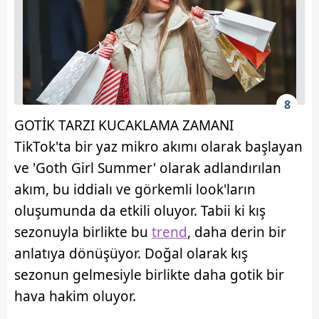
6698 sayılı Kişisel Verilerin Korunması Kanunu uyarınca
hazırlanmış Aydınlatma Metnimizi okumak ve sitemizde
ilgili mevzuata uygun olarak kullanılan çerezlerle ilgili bilgi
almak için lütfen
tıklayınız
.
8
GOTİK TARZI KUCAKLAMA ZAMANI
TikTok'ta bir yaz mikro akımı olarak başlayan
ve 'Goth Girl Summer' olarak adlandırılan
akım, bu iddialı ve görkemli look'ların
oluşumunda da etkili oluyor. Tabii ki kış
sezonuyla birlikte bu
trend
, daha derin bir
anlatıya dönüşüyor. Doğal olarak kış
sezonun gelmesiyle birlikte daha gotik bir
hava hakim oluyor.