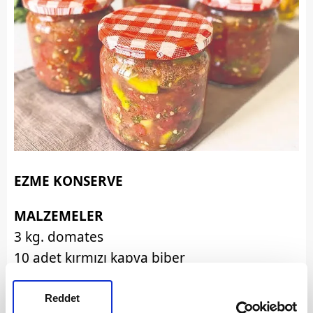
EZME KONSERVE
MALZEMELER
3 kg. domates
10 adet kırmızı kapya biber
1 kase dolusu cin biber
1 bağ maydanoz
Reddet