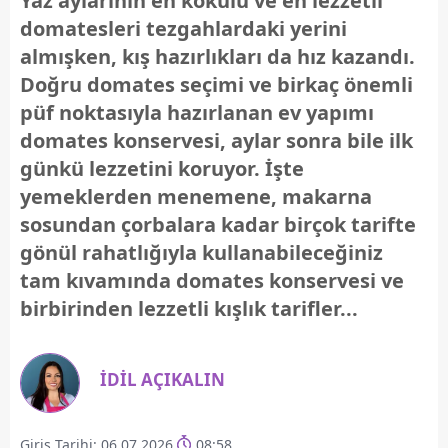
Yaz aylarının en kokulu ve en lezzetli
domatesleri tezgahlardaki yerini
almışken, kış hazırlıkları da hız kazandı.
Doğru domates seçimi ve birkaç önemli
püf noktasıyla hazırlanan ev yapımı
domates konservesi, aylar sonra bile ilk
günkü lezzetini koruyor. İşte
yemeklerden menemene, makarna
sosundan çorbalara kadar birçok tarifte
gönül rahatlığıyla kullanabileceğiniz
tam kıvamında domates konservesi ve
birbirinden lezzetli kışlık tarifler...
İDİL AÇIKALIN
Giriş Tarihi: 06.07.2026
08:58