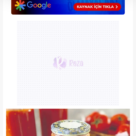
Her halükârda, kullanıcılar, bu çerezlere izin vermedikleri
takdirde, kullanıcılara hedefli reklamlar
gösterilmeyecektir."
Sizlere daha iyi bir hizmet sunabilmek için İnternet
Sitemizde kendimize ve üçüncü kişilere ait çerezler
kullanılmaktadır. Bu çerezler vasıtasıyla çeşitli kişisel
verileriniz işlenmekte olup gerekli olan çerezler bilgi
toplumu hizmetlerinin sunulması amacıyla
kullanılmaktadır. Diğer çerezler, sitemizin daha işlevsel
kılınması ve kişiselleştirilmesi ve sizlere yönelik
reklam/pazarlama faaliyetlerinin yapılması, amaçlarıyla
sınırlı olarak açık rızanız dahilinde kullanılacaktır.
Çerezlere ilişkin tercihlerinizi aşağıda yer alan panel
vasıtasıyla belirleyebilirsiniz. Çerezlere ilişkin detaylı bilgi
için Ayarlar butonuna tıklayabilir,
Çerez Bilgilendirme
Metnimizi
ziyaret edebilirsiniz.