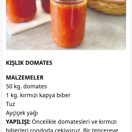
6698 sayılı Kişisel Verilerin Korunması Kanunu uyarınca
hazırlanmış Aydınlatma Metnimizi okumak ve sitemizde
ilgili mevzuata uygun olarak kullanılan çerezlerle ilgili bilgi
almak için lütfen
tıklayınız
.
KIŞLIK DOMATES
MALZEMELER
50 kg. domates
1 kg. kırmızı kapya biber
Tuz
Ayçiçek yağı
YAPILIŞI:
Öncelikle domatesleri ve kırmızı
biberleri rondoda çekiyoruz. Bir tencereye