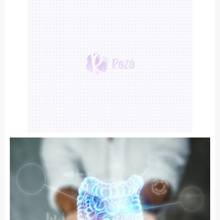
Sizlere daha iyi bir hizmet sunabilmek için İnternet
Sitemizde kendimize ve üçüncü kişilere ait çerezler
kullanılmaktadır. Bu çerezler vasıtasıyla çeşitli kişisel
verileriniz işlenmekte olup gerekli olan çerezler bilgi
toplumu hizmetlerinin sunulması amacıyla
kullanılmaktadır. Diğer çerezler, sitemizin daha işlevsel
kılınması ve kişiselleştirilmesi ve sizlere yönelik
reklam/pazarlama faaliyetlerinin yapılması, amaçlarıyla
sınırlı olarak açık rızanız dahilinde kullanılacaktır.
Çerezlere ilişkin tercihlerinizi aşağıda yer alan panel
vasıtasıyla belirleyebilirsiniz. Çerezlere ilişkin detaylı bilgi
için Ayarlar butonuna tıklayabilir,
Çerez Bilgilendirme
Metnimizi
ziyaret edebilirsiniz.
6698 sayılı Kişisel Verilerin Korunması Kanunu uyarınca
hazırlanmış Aydınlatma Metnimizi okumak ve sitemizde
ilgili mevzuata uygun olarak kullanılan çerezlerle ilgili bilgi
almak için lütfen
tıklayınız
.