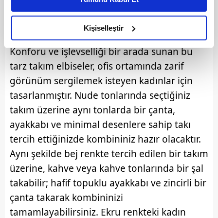
daha iyi reklam deneyimi yaşatabiliriz. Bunu yaparken
tercih edenler için önceliklidir. Kalem eteğin
amacımızın size daha iyi bir reklam deneyimi sunmak
zarif görünümüyle taçlanan bu kombinler
olduğunu ve sizlere en iyi içerikleri sunabilmek adına
Kişiselleştir
günün her saatinde kullanıma uygundur.
elimizden gelen çabayı gösterdiğimizi ve bu noktada,
Konforu ve işlevselliği bir arada sunan bu
reklamların maliyetlerimizi karşılamak noktasında tek gelir
kalemimiz olduğunu sizlere hatırlatmak isteriz.
tarz takım elbiseler, ofis ortamında zarif
görünüm sergilemek isteyen kadınlar için
Her halükârda, kullanıcılar, bu çerezlere izin vermedikleri
tasarlanmıştır. Nude tonlarında seçtiğiniz
takdirde, kullanıcılara hedefli reklamlar
takım üzerine aynı tonlarda bir çanta,
gösterilmeyecektir."
ayakkabı ve minimal desenlere sahip takı
Sizlere daha iyi bir hizmet sunabilmek için İnternet
tercih ettiğinizde kombininiz hazır olacaktır.
Sitemizde kendimize ve üçüncü kişilere ait çerezler
Aynı şekilde bej renkte tercih edilen bir takım
kullanılmaktadır. Bu çerezler vasıtasıyla çeşitli kişisel
üzerine, kahve veya kahve tonlarında bir şal
verileriniz işlenmekte olup gerekli olan çerezler bilgi
toplumu hizmetlerinin sunulması amacıyla
takabilir; hafif topuklu ayakkabı ve zincirli bir
kullanılmaktadır. Diğer çerezler, sitemizin daha işlevsel
çanta takarak kombininizi
kılınması ve kişiselleştirilmesi ve sizlere yönelik
tamamlayabilirsiniz. Ekru renkteki kadın
reklam/pazarlama faaliyetlerinin yapılması, amaçlarıyla