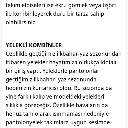
takım elbiseleri ise ekru gömlek veya tişört
sınırlı olarak açık rızanız dahilinde kullanılacaktır.
ile kombinleyerek duru bir tarza sahip
Çerezlere ilişkin tercihlerinizi aşağıda yer alan panel
olabilirsiniz.
vasıtasıyla belirleyebilirsiniz. Çerezlere ilişkin detaylı bilgi
için Ayarlar butonuna tıklayabilir,
Çerez Bilgilendirme
Metnimizi
ziyaret edebilirsiniz.
YELEKLİ KOMBİNLER
6698 sayılı Kişisel Verilerin Korunması Kanunu uyarınca
Özellikle geçtiğimiz ilkbahar-yaz sezonundan
hazırlanmış Aydınlatma Metnimizi okumak ve sitemizde
itibaren yelekler hayatımıza oldukça iddialı
ilgili mevzuata uygun olarak kullanılan çerezlerle ilgili bilgi
bir giriş yaptı. Yeleklerle pantolonlar
almak için lütfen
tıklayınız
.
geçtiğimiz ilkbahar- yaz sezonunda
hepimizin kurtarıcısı oldu. Bu sezonda da
yine farklı kalıp ve modeldeki yelekleri
sıklıkla göreceğiz. Özellikle havaların da
henüz tam olarak ısınmaması nedeniyle
pantolonyelek takımlara uygun kesimde