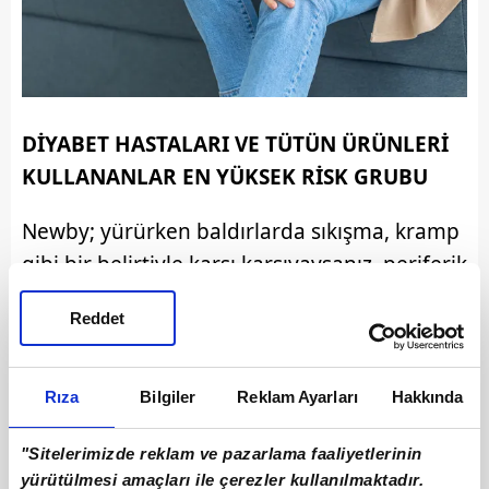
DİYABET HASTALARI VE TÜTÜN ÜRÜNLERİ
KULLANANLAR EN YÜKSEK RİSK GRUBU
Newby; yürürken baldırlarda sıkışma, kramp
gibi bir belirtiyle karşı karşıyaysanız, periferik
arter hastalığınız olabileceğiniz belirtiyor. Bu
Reddet
nedenle bu hissi önemsememek, önemli bir
riski de beraberinizde taşımanıza neden
olabilir.
Rıza
Bilgiler
Reklam Ayarları
Hakkında
Newby, en yüksek risk grubunun tütün
"Sitelerimizde reklam ve pazarlama faaliyetlerinin
ürünleri kullananlar ve şeker hastalığı olan
yürütülmesi amaçları ile çerezler kullanılmaktadır.