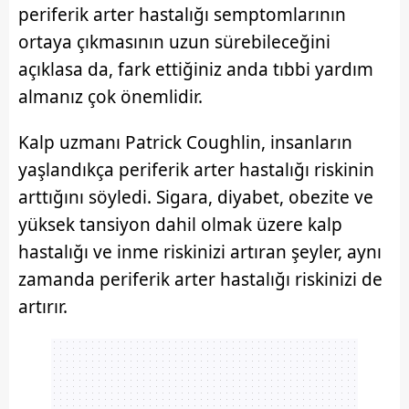
periferik arter hastalığı semptomlarının
kullanılmaktadır. Bu çerezler vasıtasıyla çeşitli kişisel
ortaya çıkmasının uzun sürebileceğini
verileriniz işlenmekte olup gerekli olan çerezler bilgi
toplumu hizmetlerinin sunulması amacıyla
açıklasa da, fark ettiğiniz anda tıbbi yardım
kullanılmaktadır. Diğer çerezler, sitemizin daha işlevsel
almanız çok önemlidir.
kılınması ve kişiselleştirilmesi ve sizlere yönelik
reklam/pazarlama faaliyetlerinin yapılması, amaçlarıyla
Kalp uzmanı Patrick Coughlin, insanların
sınırlı olarak açık rızanız dahilinde kullanılacaktır.
yaşlandıkça periferik arter hastalığı riskinin
arttığını
söyledi. Sigara, diyabet, obezite ve
Çerezlere ilişkin tercihlerinizi aşağıda yer alan panel
vasıtasıyla belirleyebilirsiniz. Çerezlere ilişkin detaylı bilgi
yüksek tansiyon dahil olmak üzere kalp
için Ayarlar butonuna tıklayabilir,
Çerez Bilgilendirme
hastalığı ve inme riskinizi artıran şeyler, aynı
Metnimizi
ziyaret edebilirsiniz.
zamanda periferik arter hastalığı riskinizi de
artırır.
6698 sayılı Kişisel Verilerin Korunması Kanunu uyarınca
hazırlanmış Aydınlatma Metnimizi okumak ve sitemizde
ilgili mevzuata uygun olarak kullanılan çerezlerle ilgili bilgi
almak için lütfen
tıklayınız
.