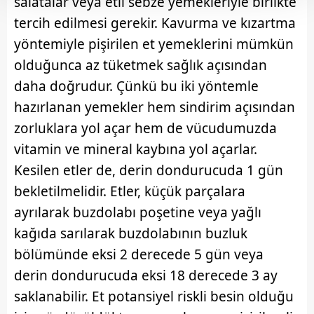
salatalar veya etli sebze yemekleriyle birlikte
Her halükârda, kullanıcılar, bu çerezlere izin vermedikleri
tercih edilmesi gerekir. Kavurma ve kızartma
takdirde, kullanıcılara hedefli reklamlar
yöntemiyle pişirilen et yemeklerini mümkün
gösterilmeyecektir."
olduğunca az tüketmek sağlık açısından
Sizlere daha iyi bir hizmet sunabilmek için İnternet
daha doğrudur. Çünkü bu iki yöntemle
Sitemizde kendimize ve üçüncü kişilere ait çerezler
hazırlanan yemekler hem sindirim açısından
kullanılmaktadır. Bu çerezler vasıtasıyla çeşitli kişisel
zorluklara yol açar hem de vücudumuzda
verileriniz işlenmekte olup gerekli olan çerezler bilgi
toplumu hizmetlerinin sunulması amacıyla
vitamin ve mineral kaybına yol açarlar.
kullanılmaktadır. Diğer çerezler, sitemizin daha işlevsel
Kesilen etler de, derin dondurucuda 1 gün
kılınması ve kişiselleştirilmesi ve sizlere yönelik
bekletilmelidir. Etler, küçük parçalara
reklam/pazarlama faaliyetlerinin yapılması, amaçlarıyla
ayrılarak buzdolabı poşetine veya yağlı
sınırlı olarak açık rızanız dahilinde kullanılacaktır.
kağıda sarılarak buzdolabının buzluk
Çerezlere ilişkin tercihlerinizi aşağıda yer alan panel
bölümünde eksi 2 derecede 5 gün veya
vasıtasıyla belirleyebilirsiniz. Çerezlere ilişkin detaylı bilgi
derin dondurucuda eksi 18 derecede 3 ay
için Ayarlar butonuna tıklayabilir,
Çerez Bilgilendirme
saklanabilir. Et potansiyel riskli besin olduğu
Metnimizi
ziyaret edebilirsiniz.