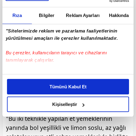
Rıza
Bilgiler
Reklam Ayarları
Hakkında
"Sitelerimizde reklam ve pazarlama faaliyetlerinin
yürütülmesi amaçları ile çerezler kullanılmaktadır.
Bu çerezler, kullanıcıların tarayıcı ve cihazlarını
tanımlayarak çalışırlar.
Bu çerezlere izin vermeniz halinde sizlere özel
kişiselleştirilmiş reklamlar sunabilir, sayfalarımızda sizlere
Uzm. Dyt. Veysel Ciğerli, ızgara veya
Tümünü Kabul Et
daha iyi reklam deneyimi yaşatabiliriz. Bunu yaparken
haşlamanın sağlıklı pişirme yöntemleri
amacımızın size daha iyi bir reklam deneyimi sunmak
olduğunu vurgulayarak şunları söyledi:
olduğunu ve sizlere en iyi içerikleri sunabilmek adına
Kişiselleştir
elimizden gelen çabayı gösterdiğimizi ve bu noktada,
"Bu iki teknikle yapılan et yemeklerinin
reklamların maliyetlerimizi karşılamak noktasında tek gelir
kalemimiz olduğunu sizlere hatırlatmak isteriz.
yanında bol yeşillikli ve limon soslu, az yağlı