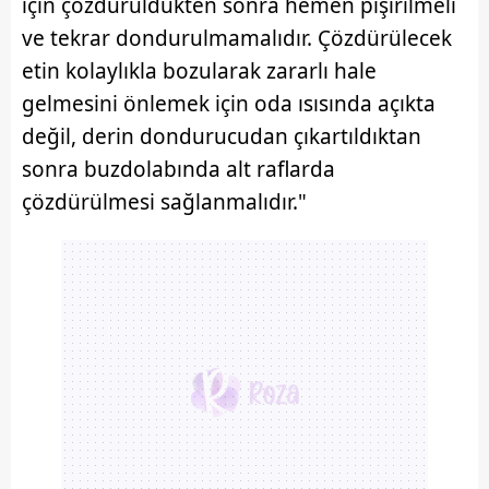
için çözdürüldükten sonra hemen pişirilmeli
6698 sayılı Kişisel Verilerin Korunması Kanunu uyarınca
ve tekrar dondurulmamalıdır. Çözdürülecek
hazırlanmış Aydınlatma Metnimizi okumak ve sitemizde
etin kolaylıkla bozularak zararlı hale
ilgili mevzuata uygun olarak kullanılan çerezlerle ilgili bilgi
gelmesini önlemek için oda ısısında açıkta
almak için lütfen
tıklayınız
.
değil, derin dondurucudan çıkartıldıktan
sonra buzdolabında alt raflarda
çözdürülmesi sağlanmalıdır."