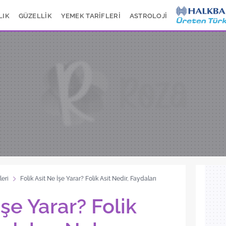
LIK
GÜZELLİK
YEMEK TARİFLERİ
ASTROLOJİ
leri
Folik Asit Ne İşe Yarar? Folik Asit Nedir, Faydaları
İşe Yarar? Folik