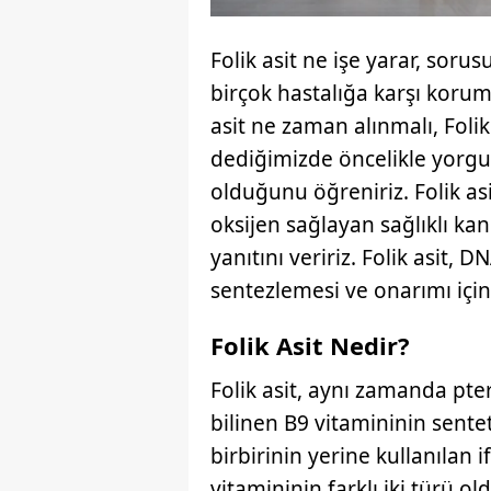
Folik asit ne işe yarar, soru
birçok hastalığa karşı koruma
asit ne zaman alınmalı, Folik 
dediğimizde öncelikle yorgunl
olduğunu öğreniriz. Folik as
oksijen sağlayan sağlıklı ka
yanıtını veririz. Folik asit, 
sentezlemesi ve onarımı için
Folik Asit Nedir?
Folik asit, aynı zamanda pt
bilinen B9 vitamininin sente
birbirinin yerine kullanılan i
vitamininin farklı iki türü o