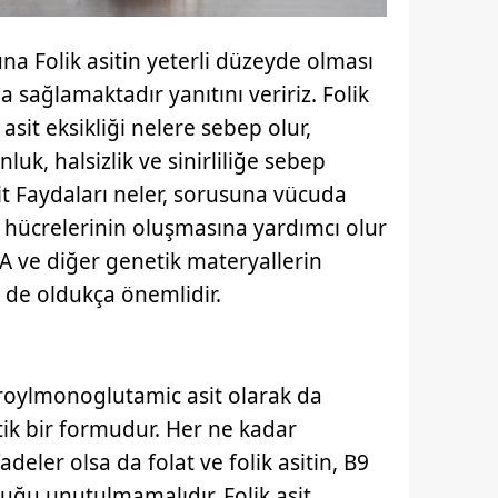
suna Folik asitin yeterli düzeyde olması
 sağlamaktadır yanıtını veririz. Folik
asit eksikliği nelere sebep olur,
uk, halsizlik ve sinirliliğe sebep
it Faydaları neler, sorusuna vücuda
n hücrelerinin oluşmasına yardımcı olur
DNA ve diğer genetik materyallerin
 de oldukça önemlidir.
eroylmonoglutamic asit olarak da
tik bir formudur. Her ne kadar
fadeler olsa da folat ve folik asitin, B9
lduğu unutulmamalıdır. Folik asit,