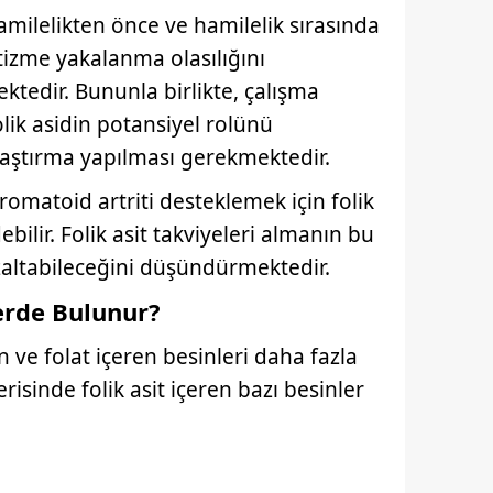
 çerezlerle ilgili bilgi almak için lütfen
tıklayınız
.
amilelikten önce ve hamilelik sırasında
tizme yakalanma olasılığını
tedir. Bununla birlikte, çalışma
olik asidin potansiyel rolünü
raştırma yapılması gerekmektedir.
romatoid artriti desteklemek için folik
ebilir. Folik asit takviyeleri almanın bu
zaltabileceğini düşündürmektedir.
lerde Bulunur?
 ve folat içeren besinleri daha fazla
erisinde folik asit içeren bazı besinler