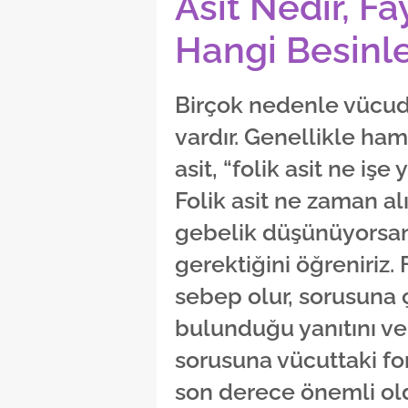
Asit Nedir, Fa
Hangi Besinl
Birçok nedenle vücudu
vardır. Genellikle ham
asit, “folik asit ne işe
Folik asit ne zaman al
gebelik düşünüyorsan
gerektiğini öğreniriz. 
sebep olur, sorusuna 
bulunduğu yanıtını veri
sorusuna vücuttaki fon
son derece önemli oldu