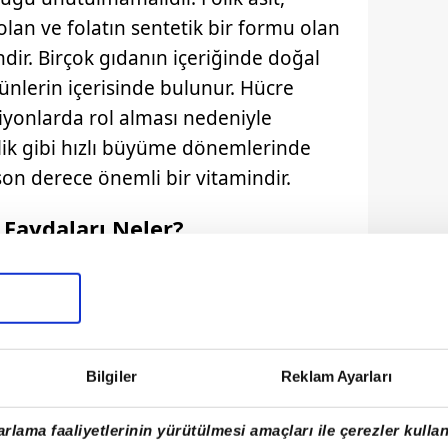
olan ve folatın sentetik bir formu olan
dir. Birçok gıdanın içeriğinde doğal
rünlerin içerisinde bulunur. Hücre
yonlarda rol alması nedeniyle
nlik gibi hızlı büyüme dönemlerinde
son derece önemli bir vitamindir.
Faydaları Neler?
nların devamlılığı için son derece
 oksijen sağlayan sağlıklı kan
cı olur. Folik asit eksikliği ile birlikte
 bir ten rengi meydana gelebilir. Folik
Bilgiler
Reklam Ayarları
ateryallerin sentezlemesi, onarımı ve
 oldukça önemlidir.
rlama faaliyetlerinin yürütülmesi amaçları ile çerezler kullan