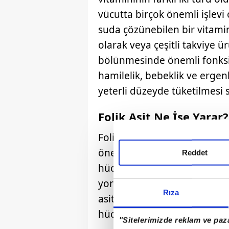
vücutta birçok önemli işlevi 
suda çözünebilen bir vitamin
olarak veya çeşitli takviye ü
bölünmesinde önemli fonksi
hamilelik, bebeklik ve erge
yeterli düzeyde tüketilmesi 
Folik Asit Ne İşe Yarar?
Folik asit vücuttaki fonksiyo
önemlidir. Folik asit, vücuda
Reddet
hücrelerinin oluşmasına yardım
yorgunluk, halsizlik ve soluk
Rıza
asit, DNA ve diğer genetik m
hücrelerin bölünmesi için de
"Sitelerimizde reklam ve paza