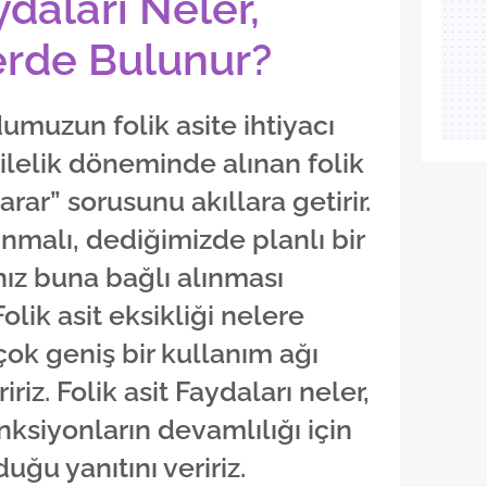
ydaları Neler,
erde Bulunur?
muzun folik asite ihtiyacı
ilelik döneminde alınan folik
 yarar” sorusunu akıllara getirir.
ınmalı, dediğimizde planlı bir
ız buna bağlı alınması
Folik asit eksikliği nelere
çok geniş bir kullanım ağı
riz. Folik asit Faydaları neler,
ksiyonların devamlılığı için
ğu yanıtını veririz.