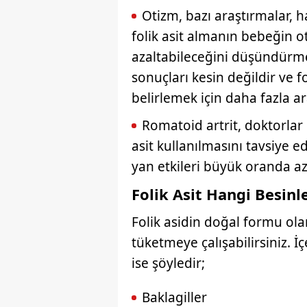
mevzuata uygun olarak kullanılan
Otizm, bazı araştırmalar, h
folik asit almanın bebeğin o
azaltabileceğini düşündürmek
sonuçları kesin değildir ve f
belirlemek için daha fazla a
Romatoid artrit, doktorlar 
asit kullanılmasını tavsiye ed
yan etkileri büyük oranda a
Folik Asit Hangi Besin
Folik asidin doğal formu olan
tüketmeye çalışabilirsiniz. İç
ise şöyledir;
Baklagiller