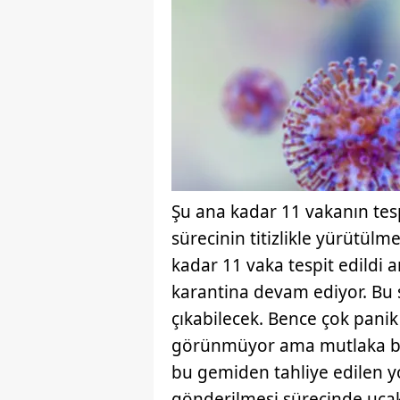
Şu ana kadar 11 vakanın tesp
sürecinin titizlikle yürütülm
kadar 11 vaka tespit edildi 
karantina devam ediyor. Bu s
çıkabilecek. Bence çok panik 
görünmüyor ama mutlaka bu s
bu gemiden tahliye edilen yo
gönderilmesi sürecinde uçak