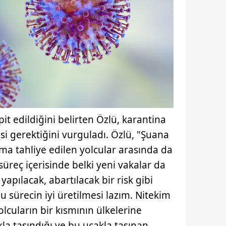
it edildiğini belirten Özlü, karantina
esi gerektiğini vurguladı. Özlü, "Şuana
ama tahliye edilen yolcular arasında da
üreç içerisinde belki yeni vakalar da
yapılacak, abartılacak bir risk gibi
ürecin iyi üretilmesi lazım. Nitekim
lcuların bir kısmının ülkelerine
la taşındığı ve bu uçakla taşınan