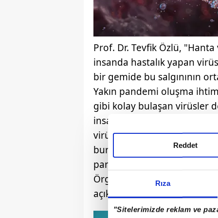
Prof. Dr. Tevfik Özlü, "Hanta
insanda hastalık yapan virü
bir gemide bu salgınının ort
Yakın pandemi oluşma ihtima
gibi kolay bulaşan virüsler 
insandan insana bulaşabiliyo
virüs değil. Bu uzun süreli y
Reddet
burada hızlı yayılma ve repl
pandemiye dönüşme riski ben
Örgütü gibi örgütler yakın b
Rıza
açıkladılar" dedi.
"Sitelerimizde reklam ve paza