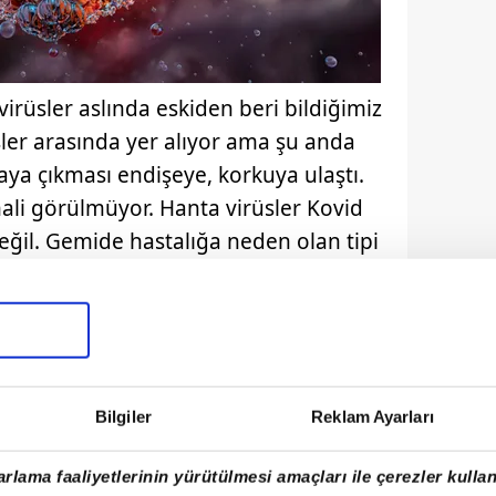
 virüsler aslında eskiden beri bildiğimiz
sler arasında yer alıyor ama şu anda
aya çıkması endişeye, korkuya ulaştı.
li görülmüyor. Hanta virüsler Kovid
değil. Gemide hastalığa neden olan tipi
r ama çok kolay ve hızlı bulaşan bir
akın temas ile bulaşıyor. Dolayısıyla
ikasyon olmadığı sürece bir
ce çok afaki olur. Dünya Sağlık
ir pandemi riski görmediklerini
Bilgiler
Reklam Ayarları
rlama faaliyetlerinin yürütülmesi amaçları ile çerezler kullan