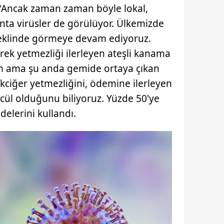
 "Ancak zaman zaman böyle lokal,
 çerezlerle ilgili bilgi almak için lütfen
tıklayınız
.
hanta virüsler de görülüyor. Ülkemizde
r şeklinde görmeye devam ediyoruz.
ek yetmezliği ilerleyen ateşli kanama
rm ama şu anda gemide ortaya çıkan
kciğer yetmezliğini, ödemine ilerleyen
ül olduğunu biliyoruz. Yüzde 50'ye
delerini kullandı.