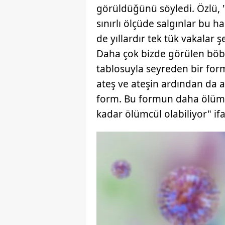
görüldüğünü söyledi. Özlü,
mevzuata uygun olarak kullanılan
sınırlı ölçüde salgınlar bu 
de yıllardır tek tük vakala
Daha çok bizde görülen böbr
tablosuyla seyreden bir fo
ateş ve ateşin ardından da a
form. Bu formun daha ölümc
kadar ölümcül olabiliyor" ifa