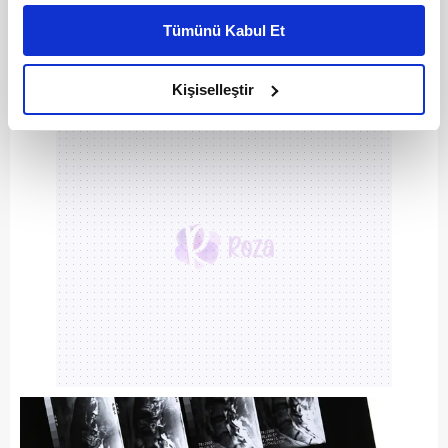
kişiselleştirilmiş reklamlar sunabilir, sayfalarımızda sizlere
Tümünü Kabul Et
daha iyi reklam deneyimi yaşatabiliriz. Bunu yaparken
amacımızın size daha iyi bir reklam deneyimi sunmak
olduğunu ve sizlere en iyi içerikleri sunabilmek adına
Kişiselleştir
elimizden gelen çabayı gösterdiğimizi ve bu noktada,
reklamların maliyetlerimizi karşılamak noktasında tek gelir
kalemimiz olduğunu sizlere hatırlatmak isteriz.
Her halükârda, kullanıcılar, bu çerezlere izin vermedikleri
takdirde, kullanıcılara hedefli reklamlar
gösterilmeyecektir."
Sizlere daha iyi bir hizmet sunabilmek için İnternet
Sitemizde kendimize ve üçüncü kişilere ait çerezler
kullanılmaktadır. Bu çerezler vasıtasıyla çeşitli kişisel
verileriniz işlenmekte olup gerekli olan çerezler bilgi
toplumu hizmetlerinin sunulması amacıyla
kullanılmaktadır. Diğer çerezler, sitemizin daha işlevsel
kılınması ve kişiselleştirilmesi ve sizlere yönelik