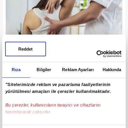
Reddet
Özkoçak, skolyozun erken fark edilmesinin
tedavi sürecini ciddi ölçüde kolaylaştırdığını
Rıza
Bilgiler
Reklam Ayarları
Hakkında
belirterek, "Omuz seviyelerinde dengesizlik,
kürek kemiklerinin birinin daha belirgin
"Sitelerimizde reklam ve pazarlama faaliyetlerinin
olması, bel ve kalça bölgesinde asimetri,
yürütülmesi amaçları ile çerezler kullanılmaktadır.
duruşta eğrilik gibi bulgular dikkatlice
Bu çerezler, kullanıcıların tarayıcı ve cihazlarını
gözlemlenmeli." ifadelerini kullandı.
tanımlayarak çalışırlar.
Bu çerezlere izin vermeniz halinde sizlere özel