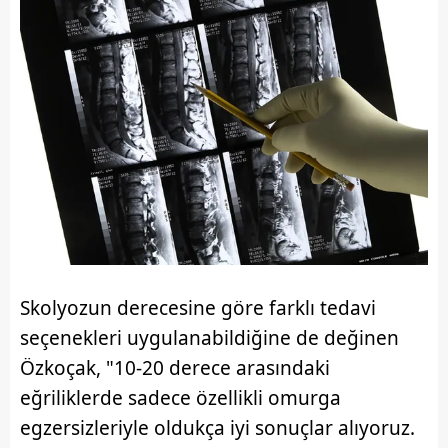
reklam/pazarlama faaliyetlerinin yapılması, amaçlarıyla
sınırlı olarak açık rızanız dahilinde kullanılacaktır.
Çerezlere ilişkin tercihlerinizi aşağıda yer alan panel
vasıtasıyla belirleyebilirsiniz. Çerezlere ilişkin detaylı bilgi
için Ayarlar butonuna tıklayabilir,
Çerez Bilgilendirme
Metnimizi
ziyaret edebilirsiniz.
6698 sayılı Kişisel Verilerin Korunması Kanunu uyarınca
hazırlanmış Aydınlatma Metnimizi okumak ve sitemizde
ilgili mevzuata uygun olarak kullanılan çerezlerle ilgili bilgi
almak için lütfen
tıklayınız
.
Skolyozun derecesine göre farklı tedavi
seçenekleri uygulanabildiğine de değinen
Özkoçak, "10-20 derece arasındaki
eğriliklerde sadece özellikli omurga
egzersizleriyle oldukça iyi sonuçlar alıyoruz.