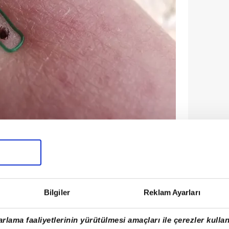
ALIKLARA NEDEN OLABİLİYOR'
Bilgiler
Reklam Ayarları
 bir canlı olduğunu belirten Uzm. Dr.
pları taşıyabilir. Vücuda tutunan keneler
rlama faaliyetlerinin yürütülmesi amaçları ile çerezler kullan