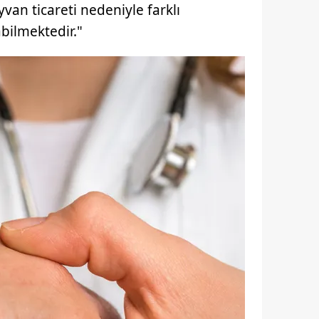
yvan ticareti nedeniyle farklı
 çerezlerle ilgili bilgi almak için lütfen
tıklayınız
.
bilmektedir."