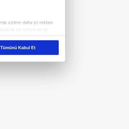
ızda sizlere daha iyi reklam
duğunu ve sizlere en iyi
liyetlerimizi karşılamak
Tümünü Kabul Et
ar gösterilmeyecektir."
çerezler kullanılmaktadır. Bu
u hizmetlerinin sunulması
i ve sizlere yönelik
nılacaktır.
kin detaylı bilgi için Ayarlar
ak ve sitemizde ilgili