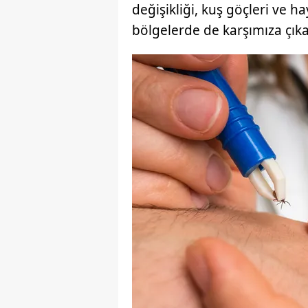
değişikliği, kuş göçleri ve ha
mevzuata uygun olarak kullanılan
bölgelerde de karşımıza çıka