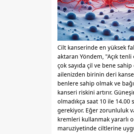
mevzuata uygun olarak kullanılan
Cilt kanserinde en yüksek f
aktaran Yöndem, "Açık tenli
çok sayıda çil ve bene sahi
ailenizden birinin deri kans
benlere sahip olmak ve bağış
kanseri riskini artırır. Güne
olmadıkça saat 10 ile 14.00 
gerekiyor. Eğer zorunluluk 
kremleri kullanmak yararlı 
maruziyetinde ciltlerine uyg