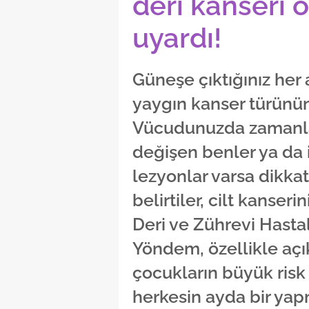
deri kanseri o
uyardı!
Güneşe çıktığınız her
yaygın kanser türünün 
Vücudunuzda zamanla 
değişen benler ya da
lezyonlar varsa dikka
belirtiler, cilt kanserin
Deri ve Zührevi Hasta
Yöndem, özellikle açık
çocukların büyük risk
herkesin ayda bir yap