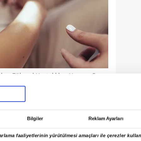
i ve Zührevi Hastalıkları Uzmanı Dr.
 Farkındalık Ayı nedeniyle
anseri, vücudumuzda en yaygın olarak
 kanser türünde olduğu gibi deri
Bilgiler
Reklam Ayarları
hayat kurtarır. Eğer güneş gören göz
güneşe daha fazla maruz kalan
rlama faaliyetlerinin yürütülmesi amaçları ile çerezler kullan