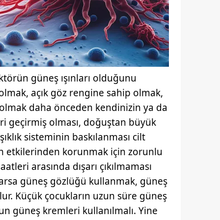
 çerezlerle ilgili bilgi almak için lütfen
tıklayınız
.
aktörün güneş ışınları olduğunu
 olmak, açık göz rengine sahip olmak,
p olmak daha önceden kendinizin ya da
eri geçirmiş olması, doğuştan büyük
ıklık sisteminin baskılanması cilt
şin etkilerinden korunmak için zorunlu
saatleri arasında dışarı çıkılmaması
varsa güneş gözlüğü kullanmak, güneş
olur. Küçük çocukların uzun süre güneş
un güneş kremleri kullanılmalı. Yine