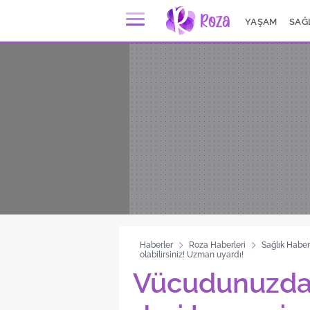
YAŞAM
SAĞ
Haberler
Roza Haberleri
Sağlık Haber
olabilirsiniz! Uzman uyardı!
Vücudunuzda b