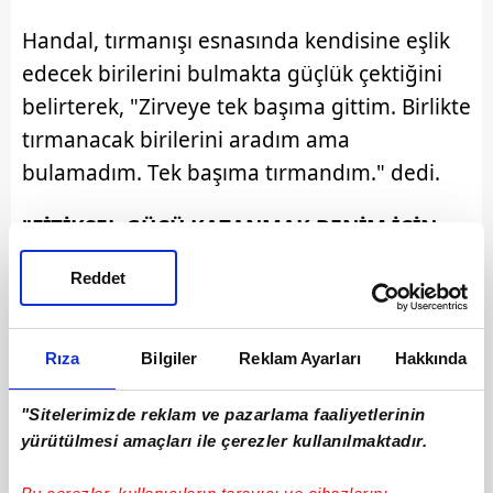
Handal, tırmanışı esnasında kendisine eşlik
edecek birilerini bulmakta güçlük çektiğini
belirterek, "Zirveye tek başıma gittim. Birlikte
tırmanacak birilerini aradım ama
bulamadım. Tek başıma tırmandım." dedi.
"FİZİKSEL GÜCÜ KAZANMAK BENİM İÇİN
DAHA KOLAY"
Reddet
Bu yalnızlığın kendi zihinsel dayanıklılığı
açısından da bir sınav olduğunu kaydeden
Rıza
Bilgiler
Reklam Ayarları
Hakkında
Handal, "Şunu öğrendim ki dağlarda bir ekip
istiyorum ve buna ihtiyacım var. Evet kendim
"Sitelerimizde reklam ve pazarlama faaliyetlerinin
yürütülmesi amaçları ile çerezler kullanılmaktadır.
yapabilirim ama bunu istemiyorum çünkü
yalnızken tecrübelerini ya da hislerini