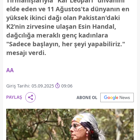
Tırmanışlarıyla "Kar Leoparı" ünvanını
elde eden ve 11 Ağustos'ta dünyanın en
yüksek ikinci dağı olan Pakistan'daki
K2'nin zirvesine ulaşan Esin Handal,
dağcılığa meraklı genç kadınlara
"Sadece başlayın, her şeyi yapabiliriz."
mesajı verdi.
AA
Giriş Tarihi: 05.09.2025
09:06
ABONE OL
PAYLAŞ