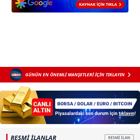
Çerezlere ilişkin tercihlerinizi aşağıda yer alan panel
vasıtasıyla belirleyebilirsiniz. Çerezlere ilişkin detaylı bilgi
için Ayarlar butonuna tıklayabilir,
Çerez Bilgilendirme
Metnimizi
ziyaret edebilirsiniz.
6698 sayılı Kişisel Verilerin Korunması Kanunu uyarınca
hazırlanmış Aydınlatma Metnimizi okumak ve sitemizde
ilgili mevzuata uygun olarak kullanılan çerezlerle ilgili bilgi
almak için lütfen
tıklayınız
.
GÜNÜN EN ÖNEMLİ MANŞETLERİ İÇİN TIKLAYIN
RESMİ İLANLAR