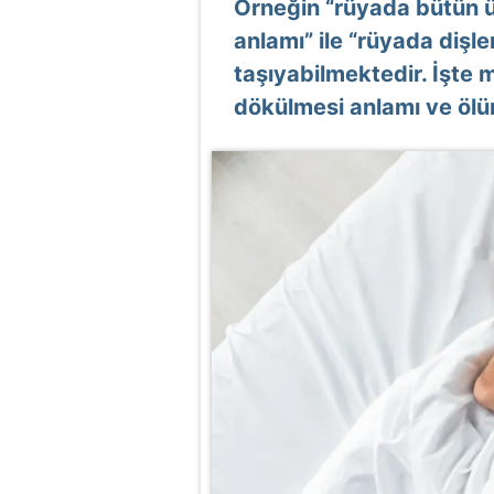
Örneğin “rüyada bütün üs
anlamı” ile “rüyada dişl
taşıyabilmektedir. İşte m
dökülmesi anlamı ve ölüm