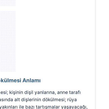
 çerezlerle ilgili bilgi almak için lütfen
tıklayınız
.
ökülmesi Anlamı
si; kişinin dişil yanlarına, anne tarafı
asında alt dişlerinin dökülmesi; rüya
yakınları ile bazı tartışmalar yaşayacağı,