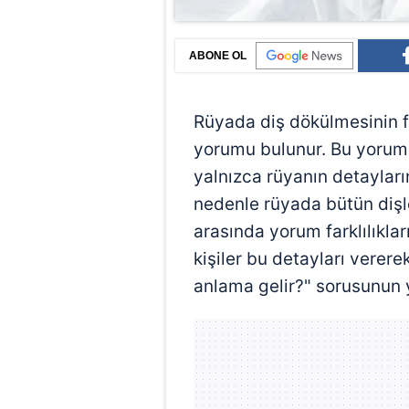
ABONE OL
Rüyada diş dökülmesinin fa
yorumu bulunur. Bu yoruml
yalnızca rüyanın detayları
nedenle rüyada bütün dişler
arasında yorum farklılıklar
kişiler bu detayları vere
anlama gelir?" sorusunun ya