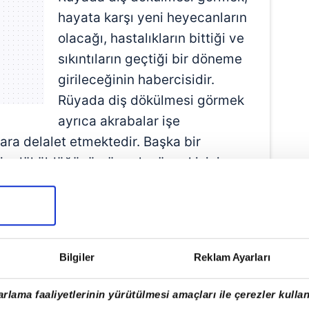
hayata karşı yeni heyecanların
olacağı, hastalıkların bittiği ve
sıkıntıların geçtiği bir döneme
girileceğinin habercisidir.
Rüyada diş dökülmesi görmek
ayrıca akrabalar işe
lara delalet etmektedir. Başka bir
rin döküldüğünü görmek gören kişinin ve
tulacağına ve rahat bir şekilde
n Dökülmesinin Anlamı
Bilgiler
Reklam Ayarları
 döküldüğünü gören kişi, bütün dişleri
hayat yaşayacaktır. Ayrıca ailesinin
rlama faaliyetlerinin yürütülmesi amaçları ile çerezler kullan