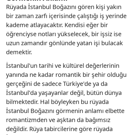
Rüyada İstanbul Boğazını gören kişi yakın
kılınması ve kişiselleştirilmesi ve sizlere yönelik
reklam/pazarlama faaliyetlerinin yapılması, amaçlarıyla
bir zaman zarfı içerisinde çalıştığı iş yerinde
sınırlı olarak açık rızanız dahilinde kullanılacaktır.
kademe atlayacaktır. Kendisi eğer bir
öğrenciyse notları yükselecek, bir işsiz ise
Çerezlere ilişkin tercihlerinizi aşağıda yer alan panel
uzun zamandır gönlünde yatan işi bulacak
vasıtasıyla belirleyebilirsiniz. Çerezlere ilişkin detaylı bilgi
için Ayarlar butonuna tıklayabilir,
Çerez Bilgilendirme
demektir.
Metnimizi
ziyaret edebilirsiniz.
İstanbul'un tarihi ve kültürel değerlerinin
6698 sayılı Kişisel Verilerin Korunması Kanunu uyarınca
yanında ne kadar romantik bir şehir olduğu
hazırlanmış Aydınlatma Metnimizi okumak ve sitemizde
gerçeğini de sadece Türkiye'de ya da
ilgili mevzuata uygun olarak kullanılan çerezlerle ilgili bilgi
İstanbul'da yaşayanlar değil, bütün dünya
almak için lütfen
tıklayınız
.
bilmektedir. Hal böyleyken bu rüyada
İstanbul Boğazını görmenin anlamı elbette
romantizmden ve aşktan da bağımsız
değildir. Rüya tabircilerine göre rüyada