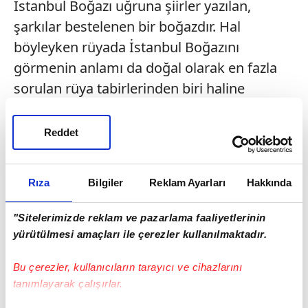
İstanbul Boğazı uğruna şiirler yazılan,
şarkılar bestelenen bir boğazdır. Hal
böyleyken rüyada İstanbul Boğazını
görmenin anlamı da doğal olarak en fazla
sorulan rüya tabirlerinden biri haline
gelmiştir. Peki ya rüyada İstanbul Boğazını
görmek ne anlama gelir?
Reddet
Rüyada İstanbul Boğazını görmek rüyayı
gören kişinin büyük oranda dirençli bir
Rıza
Bilgiler
Reklam Ayarları
Hakkında
insan olduğunun göstergesidir. Buna göre
"Sitelerimizde reklam ve pazarlama faaliyetlerinin
rüyada İstanbul Boğazını gören kişi günlük
yürütülmesi amaçları ile çerezler kullanılmaktadır.
hayatta karşılaştığı problemler karşısında
direkt olarak yılmıyor, bunların üzerine
Bu çerezler, kullanıcıların tarayıcı ve cihazlarını
gidiyor ve ne olursa olsun savaşmaktan asla
tanımlayarak çalışırlar.
vazgeçmiyordur. Bu karakterde kişilerin