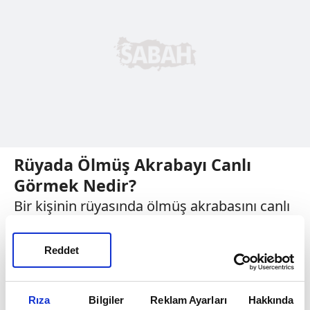
Rüyada Ölmüş Akrabayı Canlı
Görmek Nedir?
Bir kişinin rüyasında ölmüş akrabasını canlı
görmesi, kişinin geçmişte yaptığı veya
yapmakta olduğu bir hatasının veya
Reddet
günahının olduğuna, yanlış işlerin peşinde
koştuğuna, aile büyüklerinin hayır duasını
Rıza
Bilgiler
Reklam Ayarları
Hakkında
alması gerektiğine, hayır işlerini veya