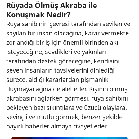
Rüyada Ölmüş Akraba ile
Konuşmak Nedir?
Sizlere daha iyi bir hizmet sunabilmek için İnternet
Sitemizde kendimize ve üçüncü kişilere ait çerezler
Rüya sahibinin çevresi tarafından sevilen ve
kullanılmaktadır. Bu çerezler vasıtasıyla çeşitli kişisel
sayılan bir insan olacağına, karar vermekte
verileriniz işlenmekte olup gerekli olan çerezler bilgi
zorlandığı bir iş için önemli birinden akıl
toplumu hizmetlerinin sunulması amacıyla
isteyeceğine, sevdikleri ve yakınları
kullanılmaktadır. Diğer çerezler, sitemizin daha işlevsel
kılınması ve kişiselleştirilmesi ve sizlere yönelik
tarafından destek göreceğine, kendisini
reklam/pazarlama faaliyetlerinin yapılması, amaçlarıyla
seven insanların tavsiyelerini dinlediği
sınırlı olarak açık rızanız dahilinde kullanılacaktır.
sürece, aldığı kararlardan pişmanlık
duymayacağına delalet eder. Kişinin ölmüş
Çerezlere ilişkin tercihlerinizi aşağıda yer alan panel
vasıtasıyla belirleyebilirsiniz. Çerezlere ilişkin detaylı bilgi
akrabasını ağlarken görmesi, rüya sahibini
için Ayarlar butonuna tıklayabilir,
Çerez Bilgilendirme
bekleyen bazı sıkıntılara ve üzücü olaylara,
Metnimizi
ziyaret edebilirsiniz.
sevinçli ve mutlu görmek, benzer şekilde
hayırlı haberler almaya rivayet eder.
6698 sayılı Kişisel Verilerin Korunması Kanunu uyarınca
hazırlanmış Aydınlatma Metnimizi okumak ve sitemizde