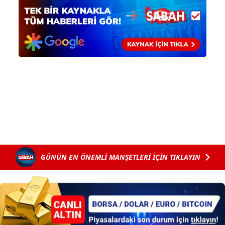
ilgili mevzuata uygun olarak kullanılan çerezlerle ilgili bilgi
almak için lütfen
tıklayınız
.
GÜNÜN EN ÖNEMLİ MANŞETLERİ İÇİN TIKLAYIN