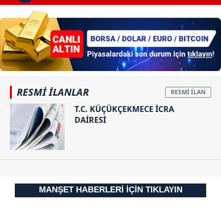
RESMİ İLANLAR
T.C. KÜÇÜKÇEKMECE İCRA
DAİRESİ
MANŞET HABERLERİ İÇİN TIKLAYIN