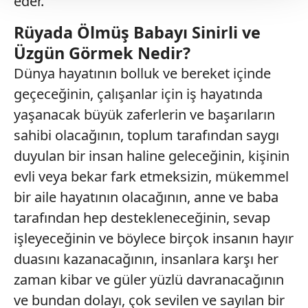
eder.
Her halükârda, kullanıcılar, bu çerezlere izin vermedikleri
takdirde, kullanıcılara hedefli reklamlar
Rüyada Ölmüş Babayı Sinirli ve
gösterilmeyecektir."
Üzgün Görmek Nedir?
Dünya hayatının bolluk ve bereket içinde
Sizlere daha iyi bir hizmet sunabilmek için İnternet
Sitemizde kendimize ve üçüncü kişilere ait çerezler
geçeceğinin, çalışanlar için iş hayatında
kullanılmaktadır. Bu çerezler vasıtasıyla çeşitli kişisel
yaşanacak büyük zaferlerin ve başarıların
verileriniz işlenmekte olup gerekli olan çerezler bilgi
sahibi olacağının, toplum tarafından saygı
toplumu hizmetlerinin sunulması amacıyla
duyulan bir insan haline geleceğinin, kişinin
kullanılmaktadır. Diğer çerezler, sitemizin daha işlevsel
kılınması ve kişiselleştirilmesi ve sizlere yönelik
evli veya bekar fark etmeksizin, mükemmel
reklam/pazarlama faaliyetlerinin yapılması, amaçlarıyla
bir aile hayatının olacağının, anne ve baba
sınırlı olarak açık rızanız dahilinde kullanılacaktır.
tarafından hep destekleneceğinin, sevap
işleyeceğinin ve böylece birçok insanın hayır
Çerezlere ilişkin tercihlerinizi aşağıda yer alan panel
vasıtasıyla belirleyebilirsiniz. Çerezlere ilişkin detaylı bilgi
duasını kazanacağının, insanlara karşı her
için Ayarlar butonuna tıklayabilir,
Çerez Bilgilendirme
zaman kibar ve güler yüzlü davranacağının
Metnimizi
ziyaret edebilirsiniz.
ve bundan dolayı, çok sevilen ve sayılan bir