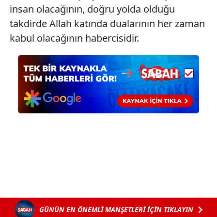
insan olacağının, doğru yolda olduğu
6698 sayılı Kişisel Verilerin Korunması Kanunu uyarınca
hazırlanmış Aydınlatma Metnimizi okumak ve sitemizde
takdirde Allah katında dualarının her zaman
ilgili mevzuata uygun olarak kullanılan çerezlerle ilgili bilgi
kabul olacağının habercisidir.
almak için lütfen
tıklayınız
.
GÜNÜN EN ÖNEMLİ MANŞETLERİ İÇİN TIKLAYIN