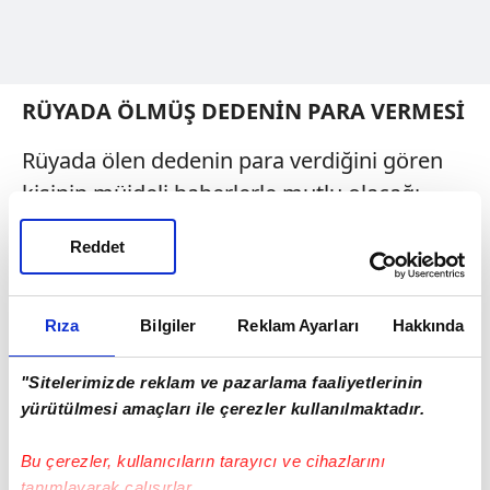
RÜYADA ÖLMÜŞ DEDENİN PARA VERMESİ
Rüyada ölen dedenin para verdiğini gören
kişinin müjdeli haberlerle mutlu olacağı
şeklinde yorumlar yapılır. Rüya sahibi
Reddet
merakla beklediği konular hakkında aldığı
haberler ile özel ve iş hayatında düzene
girecek ve refaha kavuşacaktır.
Rıza
Bilgiler
Reklam Ayarları
Hakkında
RÜYADA ÖLMÜŞ DEDENİN TEKRAR
"Sitelerimizde reklam ve pazarlama faaliyetlerinin
ÖLDÜĞÜNÜ GÖRMEK
yürütülmesi amaçları ile çerezler kullanılmaktadır.
Rüyada ölmüş dedenin tekrar öldüğünü
Bu çerezler, kullanıcıların tarayıcı ve cihazlarını
görmek, hayırlı bir rüya olarak ele alınmaz.
tanımlayarak çalışırlar.