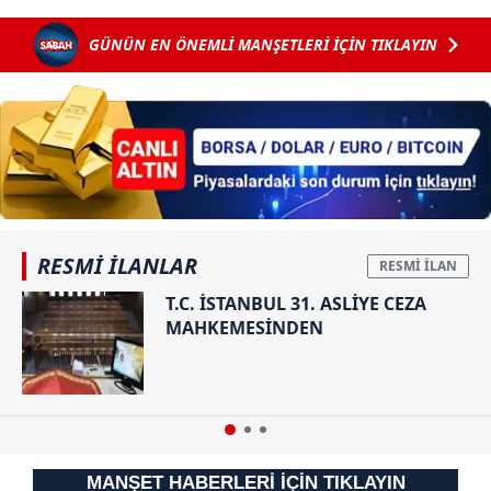
GÜNÜN EN ÖNEMLİ MANŞETLERİ İÇİN TIKLAYIN
RESMİ İLANLAR
T.C. İSTANBUL 31. ASLİYE CEZA
MAHKEMESİNDEN
MANŞET HABERLERİ İÇİN TIKLAYIN