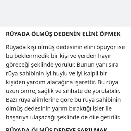
toplumu hizmetlerinin sunulması amacıyla
kullanılmaktadır. Diğer çerezler, sitemizin daha işlevsel
kılınması ve kişiselleştirilmesi ve sizlere yönelik
reklam/pazarlama faaliyetlerinin yapılması, amaçlarıyla
sınırlı olarak açık rızanız dahilinde kullanılacaktır.
RÜYADA ÖLMÜŞ DEDENİN ELİNİ ÖPMEK
Çerezlere ilişkin tercihlerinizi aşağıda yer alan panel
Rüyada kişi ölmüş dedesinin elini öpüyor ise
vasıtasıyla belirleyebilirsiniz. Çerezlere ilişkin detaylı bilgi
bu beklenmedik bir kişi ve yerden hayır
için Ayarlar butonuna tıklayabilir,
Çerez Bilgilendirme
göreceği şeklinde yorulur. Bunun yanı sıra
Metnimizi
ziyaret edebilirsiniz.
rüya sahibinin iyi huylu ve iyi kalpli bir
6698 sayılı Kişisel Verilerin Korunması Kanunu uyarınca
kişiden yardım alacağına işarettir. Bu rüya
hazırlanmış Aydınlatma Metnimizi okumak ve sitemizde
uzun ömre, sağlık ve sıhhate de yorulabilir.
ilgili mevzuata uygun olarak kullanılan çerezlerle ilgili bilgi
Bazı rüya alimlerine göre bu rüya sahibinin
almak için lütfen
tıklayınız
.
ölmüş dedesinin yarım bıraktığı işler ile
başarıya ulaşacağı şeklinde de dile getirilir.
RÜYADA ÖLMÜŞ DEDEYE SARILMAK