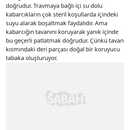
sınırlı olarak açık rızanız dahilinde kullanılacaktır.
doğrudur. Travmaya bağlı içi su dolu
kabarcıkların çok steril koşullarda içindeki
Çerezlere ilişkin tercihlerinizi aşağıda yer alan panel
vasıtasıyla belirleyebilirsiniz. Çerezlere ilişkin detaylı bilgi
suyu alarak boşaltmak faydalıdır. Ama
için Ayarlar butonuna tıklayabilir,
Çerez Bilgilendirme
kabarcığın tavanını koruyarak yanık içinde
Metnimizi
ziyaret edebilirsiniz.
bu geçerli patlatmak doğrudur. Çünkü tavan
kısmındaki deri parçası doğal bir koruyucu
6698 sayılı Kişisel Verilerin Korunması Kanunu uyarınca
hazırlanmış Aydınlatma Metnimizi okumak ve sitemizde
tabaka oluşturuyor.
ilgili mevzuata uygun olarak kullanılan çerezlerle ilgili bilgi
almak için lütfen
tıklayınız
.