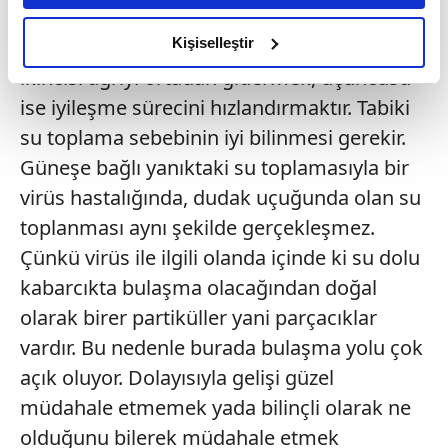
faydası olabilir. Tabiki burada birinci olay
amacımızın size daha iyi bir reklam deneyimi sunmak
olduğunu ve sizlere en iyi içerikleri sunabilmek adına
Kişiselleştir
enfeksiyon koşullarını ortaya çıkarmamak,
elimizden gelen çabayı gösterdiğimizi ve bu noktada,
ikincisi ağrıyı ortadan gidermek, üçüncüsü
reklamların maliyetlerimizi karşılamak noktasında tek gelir
ise iyileşme sürecini hızlandırmaktır. Tabiki
kalemimiz olduğunu sizlere hatırlatmak isteriz.
su toplama sebebinin iyi bilinmesi gerekir.
Her halükârda, kullanıcılar, bu çerezlere izin vermedikleri
Güneşe bağlı yanıktaki su toplamasıyla bir
takdirde, kullanıcılara hedefli reklamlar
virüs hastalığında, dudak uçuğunda olan su
gösterilmeyecektir."
toplanması aynı şekilde gerçekleşmez.
Çünkü virüs ile ilgili olanda içinde ki su dolu
Sizlere daha iyi bir hizmet sunabilmek için İnternet
Sitemizde kendimize ve üçüncü kişilere ait çerezler
kabarcıkta bulaşma olacağından doğal
kullanılmaktadır. Bu çerezler vasıtasıyla çeşitli kişisel
olarak birer partiküller yani parçacıklar
verileriniz işlenmekte olup gerekli olan çerezler bilgi
vardır. Bu nedenle burada bulaşma yolu çok
toplumu hizmetlerinin sunulması amacıyla
açık oluyor. Dolayısıyla gelişi güzel
kullanılmaktadır. Diğer çerezler, sitemizin daha işlevsel
kılınması ve kişiselleştirilmesi ve sizlere yönelik
müdahale etmemek yada bilinçli olarak ne
reklam/pazarlama faaliyetlerinin yapılması, amaçlarıyla
olduğunu bilerek müdahale etmek