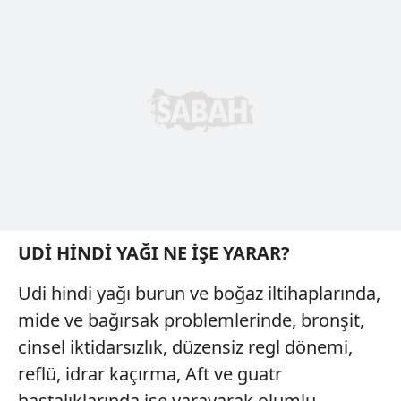
6698 sayılı Kişisel Verilerin Korunması Kanunu uyarınca
hazırlanmış Aydınlatma Metnimizi okumak ve sitemizde
ilgili mevzuata uygun olarak kullanılan çerezlerle ilgili bilgi
almak için lütfen
tıklayınız
.
UDİ HİNDİ YAĞI NE İŞE YARAR?
Udi hindi yağı burun ve boğaz iltihaplarında,
mide ve bağırsak problemlerinde, bronşit,
cinsel iktidarsızlık, düzensiz regl dönemi,
reflü, idrar kaçırma, Aft ve guatr
hastalıklarında işe yarayarak olumlu