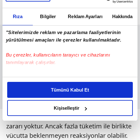
UDİ HİNDİ YAĞI ZARARLARI
Rıza
Bilgiler
Reklam Ayarları
Hakkında
"Sitelerimizde reklam ve pazarlama faaliyetlerinin
yürütülmesi amaçları ile çerezler kullanılmaktadır.
Bu çerezler, kullanıcıların tarayıcı ve cihazlarını
tanımlayarak çalışırlar.
Bu çerezlere izin vermeniz halinde sizlere özel
kişiselleştirilmiş reklamlar sunabilir, sayfalarımızda sizlere
Tümünü Kabul Et
daha iyi reklam deneyimi yaşatabiliriz. Bunu yaparken
amacımızın size daha iyi bir reklam deneyimi sunmak
olduğunu ve sizlere en iyi içerikleri sunabilmek adına
Kişiselleştir
elimizden gelen çabayı gösterdiğimizi ve bu noktada,
Udi hindi yapının düzenli tüketimde bir
reklamların maliyetlerimizi karşılamak noktasında tek gelir
zararı yoktur. Ancak fazla tüketim ile birlikte
kalemimiz olduğunu sizlere hatırlatmak isteriz.
vücutta beklenmeyen reaksiyonlar olabilir.