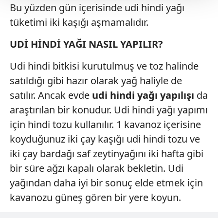
Bu yüzden gün içerisinde udi hindi yağı
Her halükârda, kullanıcılar, bu çerezlere izin vermedikleri
takdirde, kullanıcılara hedefli reklamlar
tüketimi iki kaşığı aşmamalıdır.
gösterilmeyecektir."
UDİ HİNDİ YAĞI NASIL YAPILIR?
Sizlere daha iyi bir hizmet sunabilmek için İnternet
Udi hindi bitkisi kurutulmuş ve toz halinde
Sitemizde kendimize ve üçüncü kişilere ait çerezler
kullanılmaktadır. Bu çerezler vasıtasıyla çeşitli kişisel
satıldığı gibi hazır olarak yağ haliyle de
verileriniz işlenmekte olup gerekli olan çerezler bilgi
satılır. Ancak evde
udi hindi yağı yapılışı
da
toplumu hizmetlerinin sunulması amacıyla
araştırılan bir konudur. Udi hindi yağı yapımı
kullanılmaktadır. Diğer çerezler, sitemizin daha işlevsel
için hindi tozu kullanılır. 1 kavanoz içerisine
kılınması ve kişiselleştirilmesi ve sizlere yönelik
reklam/pazarlama faaliyetlerinin yapılması, amaçlarıyla
koyduğunuz iki çay kaşığı udi hindi tozu ve
sınırlı olarak açık rızanız dahilinde kullanılacaktır.
iki çay bardağı saf zeytinyağını iki hafta gibi
bir süre ağzı kapalı olarak bekletin. Udi
Çerezlere ilişkin tercihlerinizi aşağıda yer alan panel
yağından daha iyi bir sonuç elde etmek için
vasıtasıyla belirleyebilirsiniz. Çerezlere ilişkin detaylı bilgi
için Ayarlar butonuna tıklayabilir,
Çerez Bilgilendirme
kavanozu güneş gören bir yere koyun.
Metnimizi
ziyaret edebilirsiniz.