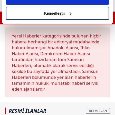
daha iyi reklam deneyimi yaşatabiliriz. Bunu yaparken
amacımızın size daha iyi bir reklam deneyimi sunmak
olduğunu ve sizlere en iyi içerikleri sunabilmek adına
Kişiselleştir
GÜNÜN EN ÖNEMLİ MANŞETLERİ İÇİN TIKLAYIN
elimizden gelen çabayı gösterdiğimizi ve bu noktada,
reklamların maliyetlerimizi karşılamak noktasında tek gelir
kalemimiz olduğunu sizlere hatırlatmak isteriz.
Yerel Haberler kategorisinde bulunan hiçbir
habere herhangi bir editoryal müdahalede
Her halükârda, kullanıcılar, bu çerezlere izin vermedikleri
bulunulmamıştır. Anadolu Ajansı, İhlas
takdirde, kullanıcılara hedefli reklamlar
Haber Ajansı, Demirören Haber Ajansı
gösterilmeyecektir."
tarafından hazırlanan tüm Samsun
Haberleri, otomatik olarak servis edildiği
Sizlere daha iyi bir hizmet sunabilmek için İnternet
şekilde bu sayfada yer almaktadır. Samsun
Sitemizde kendimize ve üçüncü kişilere ait çerezler
Haberleri bölümünde yer alan haberlerin
kullanılmaktadır. Bu çerezler vasıtasıyla çeşitli kişisel
tamamının hukuki muhatabı haberi servis
verileriniz işlenmekte olup gerekli olan çerezler bilgi
eden ajanslardır.
toplumu hizmetlerinin sunulması amacıyla
kullanılmaktadır. Diğer çerezler, sitemizin daha işlevsel
kılınması ve kişiselleştirilmesi ve sizlere yönelik
RESMİ İLANLAR
reklam/pazarlama faaliyetlerinin yapılması, amaçlarıyla