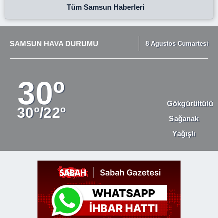
Tüm Samsun Haberleri
SAMSUN HAVA DURUMU
8 Agustos Cumartesi
30º
Gökgürültülü
30º/22º
Sağanak
Yağışlı