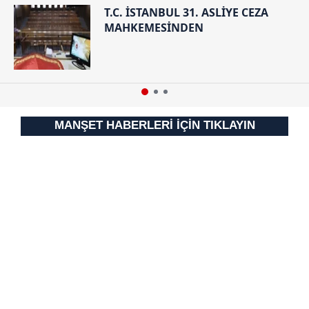
sınırlı olarak açık rızanız dahilinde kullanılacaktır.
T.C. İSTANBUL 31. ASLİYE CEZA
MAHKEMESİNDEN
Çerezlere ilişkin tercihlerinizi aşağıda yer alan panel
vasıtasıyla belirleyebilirsiniz. Çerezlere ilişkin detaylı bilgi
için Ayarlar butonuna tıklayabilir,
Çerez Bilgilendirme
Metnimizi
ziyaret edebilirsiniz.
6698 sayılı Kişisel Verilerin Korunması Kanunu uyarınca
MANŞET HABERLERİ İÇİN TIKLAYIN
hazırlanmış Aydınlatma Metnimizi okumak ve sitemizde
ilgili mevzuata uygun olarak kullanılan çerezlerle ilgili bilgi
almak için lütfen
tıklayınız
.