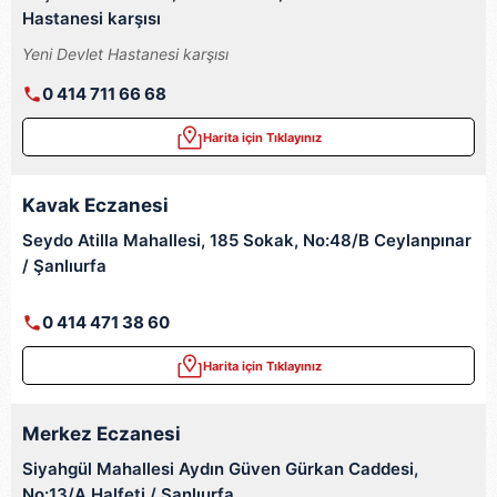
Hastanesi karşısı
Yeni Devlet Hastanesi karşısı
0 414 711 66 68
Harita için Tıklayınız
Kavak Eczanesi
Seydo Atilla Mahallesi, 185 Sokak, No:48/B Ceylanpınar
/ Şanlıurfa
0 414 471 38 60
Harita için Tıklayınız
Merkez Eczanesi
Siyahgül Mahallesi Aydın Güven Gürkan Caddesi,
No:13/A Halfeti / Şanlıurfa