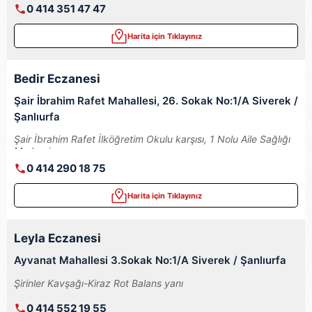
0 414 351 47 47
Harita için Tıklayınız
Bedir Eczanesi
Şair İbrahim Rafet Mahallesi, 26. Sokak No:1/A Siverek /
Şanlıurfa
Şair İbrahim Rafet İlköğretim Okulu karşısı, 1 Nolu Aile Sağlığı
Merkezi yanı
0 414 290 18 75
Harita için Tıklayınız
Leyla Eczanesi
Ayvanat Mahallesi 3.Sokak No:1/A Siverek / Şanlıurfa
Şirinler Kavşağı-Kiraz Rot Balans yanı
0 414 552 19 55