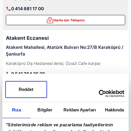
0 414 681 17 00
Harita için Tıklayınız
Atakent Eczanesi
Atakent Mahallesi, Atatürk Bulvarı No:27/B Karaköprü /
Şanlıurfa
Karaköprü Diş Hastanesi ilerisi, Özsüt Cafe karşısı
0 541 764 25 29
Harita için Tıklayınız
Reddet
Baziki Eczanesi
Rıza
Bilgiler
Reklam Ayarları
Hakkında
Topdağı Mahallesi, Kalkan Cami yanı Kale Arkası
Merkez / Şanlıurfa
"Sitelerimizde reklam ve pazarlama faaliyetlerinin
Maşuk Toki Seyrantepe Taksi Durağı karşısı, MRM Greenpark