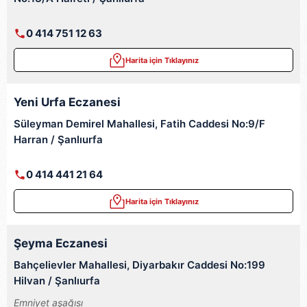
0 414 751 12 63
Harita için Tıklayınız
Yeni Urfa Eczanesi
Süleyman Demirel Mahallesi, Fatih Caddesi No:9/F
Harran / Şanlıurfa
0 414 441 21 64
Harita için Tıklayınız
Şeyma Eczanesi
Bahçelievler Mahallesi, Diyarbakır Caddesi No:199
Hilvan / Şanlıurfa
Emniyet aşağısı