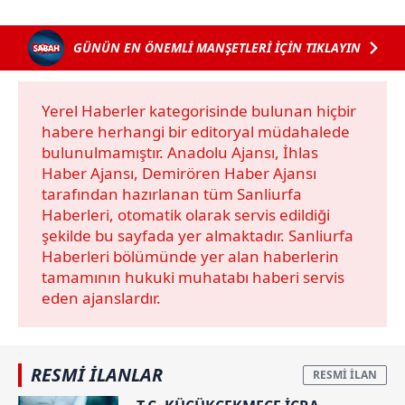
Çerezlere ilişkin tercihlerinizi aşağıda yer alan panel
vasıtasıyla belirleyebilirsiniz. Çerezlere ilişkin detaylı bilgi
GÜNÜN EN ÖNEMLİ MANŞETLERİ İÇİN TIKLAYIN
için Ayarlar butonuna tıklayabilir,
Çerez Bilgilendirme
Metnimizi
ziyaret edebilirsiniz.
Yerel Haberler kategorisinde bulunan hiçbir
6698 sayılı Kişisel Verilerin Korunması Kanunu uyarınca
habere herhangi bir editoryal müdahalede
hazırlanmış Aydınlatma Metnimizi okumak ve sitemizde
bulunulmamıştır. Anadolu Ajansı, İhlas
ilgili mevzuata uygun olarak kullanılan çerezlerle ilgili bilgi
Haber Ajansı, Demirören Haber Ajansı
almak için lütfen
tıklayınız
.
tarafından hazırlanan tüm Sanliurfa
Haberleri, otomatik olarak servis edildiği
şekilde bu sayfada yer almaktadır. Sanliurfa
Haberleri bölümünde yer alan haberlerin
tamamının hukuki muhatabı haberi servis
eden ajanslardır.
RESMİ İLANLAR