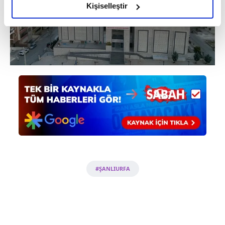
olduğunu ve sizlere en iyi içerikleri sunabilmek adına
Kişiselleştir
elimizden gelen çabayı gösterdiğimizi ve bu noktada,
reklamların maliyetlerimizi karşılamak noktasında tek gelir
kalemimiz olduğunu sizlere hatırlatmak isteriz.
Her halükârda, kullanıcılar, bu çerezlere izin vermedikleri
takdirde, kullanıcılara hedefli reklamlar
gösterilmeyecektir."
Sizlere daha iyi bir hizmet sunabilmek için İnternet
Sitemizde kendimize ve üçüncü kişilere ait çerezler
kullanılmaktadır. Bu çerezler vasıtasıyla çeşitli kişisel
verileriniz işlenmekte olup gerekli olan çerezler bilgi
toplumu hizmetlerinin sunulması amacıyla
#ŞANLIURFA
kullanılmaktadır. Diğer çerezler, sitemizin daha işlevsel
kılınması ve kişiselleştirilmesi ve sizlere yönelik
reklam/pazarlama faaliyetlerinin yapılması, amaçlarıyla
sınırlı olarak açık rızanız dahilinde kullanılacaktır.