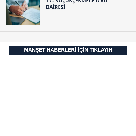
T.C. KÜÇÜKÇEKMECE İCRA
DAİRESİ
MANŞET HABERLERİ İÇİN TIKLAYIN