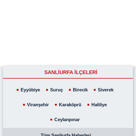
SANLİURFA İLÇELERİ
Eyyübiye
Suruç
Birecik
Siverek
Viranşehir
Karaköprü
Haliliye
Ceylanpınar
Tüm Sanliurfa Haberleri