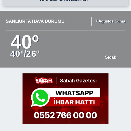
SANLIURFA HAVA DURUMU
7 Agustos Cuma
40º
40º/26º
Sıcak