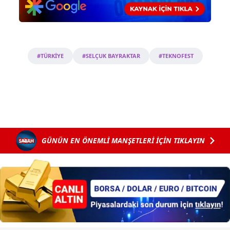
Sizlere daha iyi bir hizmet sunabilmek için İnternet
Sitemizde kendimize ve üçüncü kişilere ait çerezler
kullanılmaktadır. Bu çerezler vasıtasıyla çeşitli kişisel
verileriniz işlenmekte olup gerekli olan çerezler bilgi
#TÜRKİYE
#SELÇUK BAYRAKTAR
#TEKNOFEST
toplumu hizmetlerinin sunulması amacıyla
kullanılmaktadır. Diğer çerezler, sitemizin daha işlevsel
kılınması ve kişiselleştirilmesi ve sizlere yönelik
reklam/pazarlama faaliyetlerinin yapılması, amaçlarıyla
sınırlı olarak açık rızanız dahilinde kullanılacaktır.
Çerezlere ilişkin tercihlerinizi aşağıda yer alan panel
GÜNÜN EN ÖNEMLİ MANŞETLERİ İÇİN TIKLAYIN
vasıtasıyla belirleyebilirsiniz. Çerezlere ilişkin detaylı bilgi
için Ayarlar butonuna tıklayabilir,
Çerez Bilgilendirme
Metnimizi
ziyaret edebilirsiniz.
6698 sayılı Kişisel Verilerin Korunması Kanunu uyarınca
hazırlanmış Aydınlatma Metnimizi okumak ve sitemizde
ilgili mevzuata uygun olarak kullanılan çerezlerle ilgili bilgi