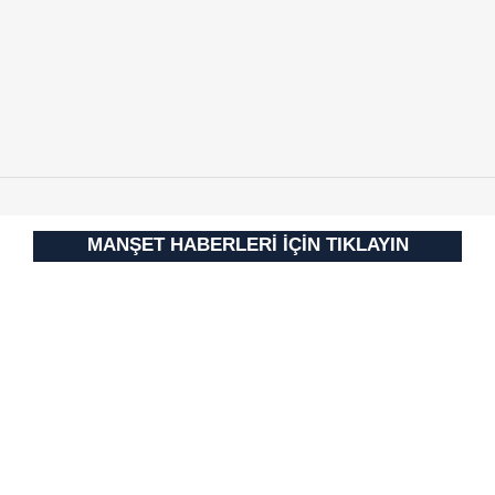
almak için lütfen
tıklayınız
.
MANŞET HABERLERİ İÇİN TIKLAYIN