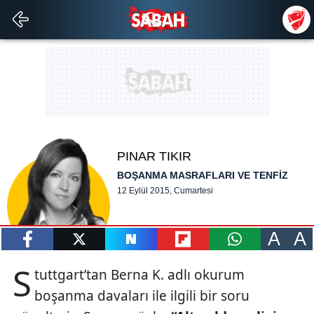
PINAR TIKIR
BOŞANMA MASRAFLARI VE TENFİZ
12 Eylül 2015, Cumartesi
A
A
paylaş
tweetle
paylaş
paylaş
paylaş
S
tuttgart’tan Berna K. adlı okurum
boşanma davaları ile ilgili bir soru