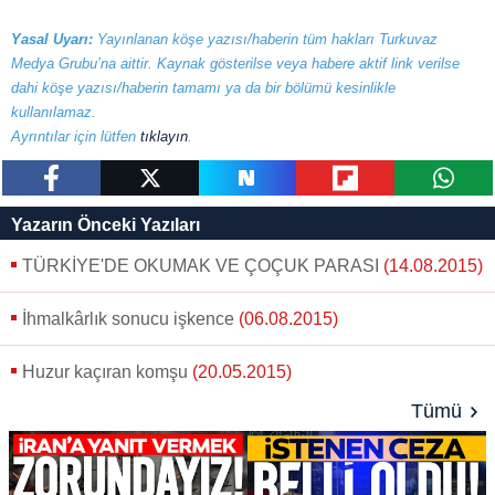
Yasal Uyarı:
Yayınlanan köşe yazısı/haberin tüm hakları Turkuvaz
Medya Grubu’na aittir. Kaynak gösterilse veya habere aktif link verilse
dahi köşe yazısı/haberin tamamı ya da bir bölümü kesinlikle
kullanılamaz.
Ayrıntılar için lütfen
tıklayın
.
paylaş
tweetle
paylaş
paylaş
paylaş
Yazarın Önceki Yazıları
TÜRKİYE'DE OKUMAK VE ÇOÇUK PARASI
(14.08.2015)
İhmalkârlık sonucu işkence
(06.08.2015)
Huzur kaçıran komşu
(20.05.2015)
Tümü