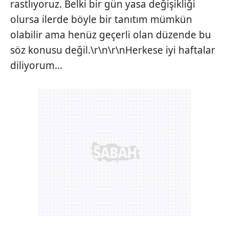
rastlıyoruz. Belki bir gün yasa değişikliği
Metnimizi
ziyaret edebilirsiniz.
olursa ilerde böyle bir tanıtım mümkün
olabilir ama henüz geçerli olan düzende bu
6698 sayılı Kişisel Verilerin Korunması Kanunu uyarınca
söz konusu değil.\r\n\r\nHerkese iyi haftalar
hazırlanmış Aydınlatma Metnimizi okumak ve sitemizde
ilgili mevzuata uygun olarak kullanılan çerezlerle ilgili bilgi
diliyorum...
almak için lütfen
tıklayınız
.