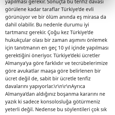
yapılması gerekir. Sonuçta bu tenfiz davası
kalemimiz olduğunu sizlere hatırlatmak isteriz.
görülene kadar taraflar Türkiye’de evli
görünüyor ve bir ölüm anında eş mirasa da
Her halükârda, kullanıcılar, bu çerezlere izin vermedikleri
takdirde, kullanıcılara hedefli reklamlar
dahil olabilir. Bu nedenle durumu iyi
gösterilmeyecektir."
tartmanız gerekir. Çoğu kez Türkiye’de
hukukçular olası bir zaman aşımını önlemek
Sizlere daha iyi bir hizmet sunabilmek için İnternet
için tanıtmanın en geç 10 yıl içinde yapılması
Sitemizde kendimize ve üçüncü kişilere ait çerezler
kullanılmaktadır. Bu çerezler vasıtasıyla çeşitli kişisel
gerektiğini öneriyor. Türkiye’deki ücretler
verileriniz işlenmekte olup gerekli olan çerezler bilgi
Almanya’ya göre farklıdır ve tecrübelerimize
toplumu hizmetlerinin sunulması amacıyla
göre avukatlar maaşa göre belirlenen bir
kullanılmaktadır. Diğer çerezler, sitemizin daha işlevsel
ücret değil de, sabit bir ücretle tenfiz
kılınması ve kişiselleştirilmesi ve sizlere yönelik
reklam/pazarlama faaliyetlerinin yapılması, amaçlarıyla
davalarını yapıyorlar.\r\n\r\nAyrıca
sınırlı olarak açık rızanız dahilinde kullanılacaktır.
Almanya’dan aldığınız boşanma kararını ne
yazık ki sadece konsolosluğa götürmeniz
Çerezlere ilişkin tercihlerinizi aşağıda yer alan panel
yeterli değil. Nedense bu söylentileri çok sık
vasıtasıyla belirleyebilirsiniz. Çerezlere ilişkin detaylı bilgi
için Ayarlar butonuna tıklayabilir,
Çerez Bilgilendirme