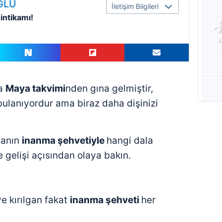
ĞLU
İletişim Bilgileri
intikamı!
za
Maya takvimi
nden gına gelmiştir,
 bulanıyordur ama biraz daha dişinizi
sanın
inanma şehvetiyle
hangi dala
 gelişi açısından olaya bakın.
e kırılgan fakat
inanma şehveti
her