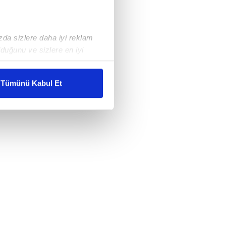
ızda sizlere daha iyi reklam
duğunu ve sizlere en iyi
liyetlerimizi karşılamak
Tümünü Kabul Et
ar gösterilmeyecektir."
çerezler kullanılmaktadır. Bu
u hizmetlerinin sunulması
i ve sizlere yönelik
nılacaktır.
kin detaylı bilgi için Ayarlar
ak ve sitemizde ilgili