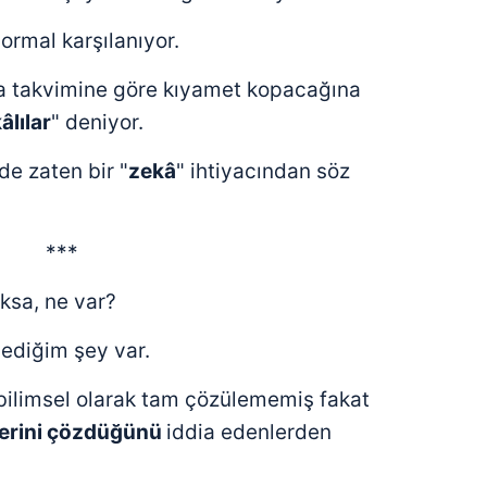
ormal karşılanıyor.
a takvimine göre kıyamet kopacağına
âlılar
" deniyor.
 de zaten bir "
zekâ
" ihtiyacından söz
***
ksa, ne var?
dediğim şey var.
bilimsel olarak tam çözülememiş fakat
lerini çözdüğünü
iddia edenlerden