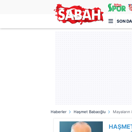
SON DA
Türkiye'nin en iyi haber sitesi
Haberler
Haşmet Babaoğlu
Mayaların 
HAŞME