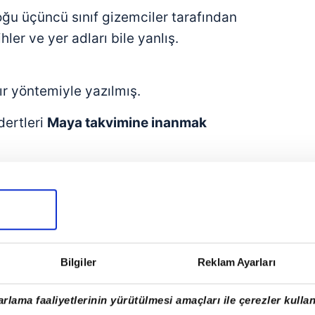
çoğu üçüncü sınıf gizemciler tarafından
hler ve yer adları bile yanlış.
ır yöntemiyle yazılmış.
dertleri
Maya takvimine inanmak
stiyor.
si
çekicidir, büyüleyicidir.
Bilgiler
Reklam Ayarları
dan da olsa "
ebedi diriliş
"
geliyor.
rlama faaliyetlerinin yürütülmesi amaçları ile çerezler kullan
 nice
ahlak tembeli
alttan alta nasıl da