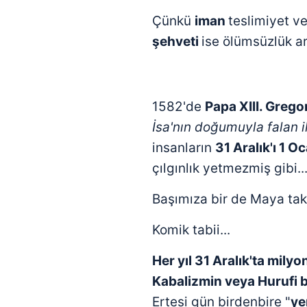
Çünkü
iman
teslimiyet v
şehveti
ise ölümsüzlük ar
1582'de
Papa XIII. Grego
İsa'nın doğumuyla falan i
insanların
31 Aralık'ı 1 
çılgınlık yetmezmiş gibi..
Başımıza bir de Maya takv
Komik tabii...
Her yıl 31 Aralık'ta mily
Kabalizmin veya Hurufi b
Ertesi gün birdenbire "
ye