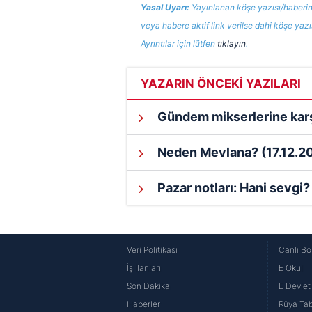
Yasal Uyarı:
Yayınlanan köşe yazısı/haberin
veya habere aktif link verilse dahi köşe yaz
Ayrıntılar için lütfen
tıklayın
.
YAZARIN ÖNCEKİ YAZILARI
Gündem mikserlerine karş
Neden Mevlana?
(17.12.2
Pazar notları: Hani sevgi
Veri Politikası
Canlı Bo
İş İlanları
E Okul
Son Dakika
E Devlet 
Haberler
Rüya Tabi