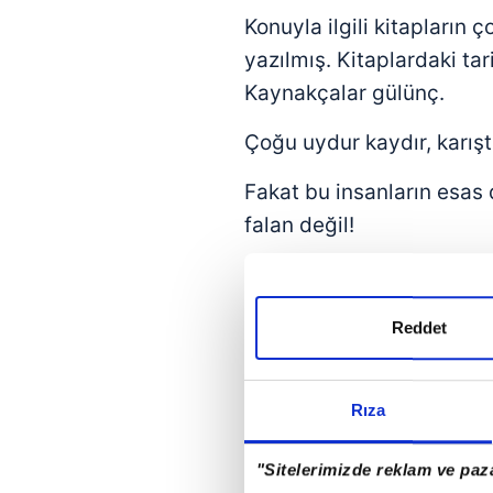
Konuyla ilgili kitapların 
yazılmış. Kitaplardaki tari
Kaynakçalar gülünç.
Çoğu uydur kaydır, karışt
Fakat bu insanların esas 
falan değil!
Onlar kıyamete inanmak i
Kıyamet fikri ve beklenti
Reddet
Bir hayal edin!
Rıza
Korkunç bir yıkımın ardın
"Sitelerimizde reklam ve paza
Kendini "
iyi insan
" sanan