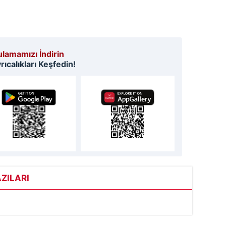
 çerezlerle ilgili bilgi almak için lütfen
tıklayınız
.
lamamızı İndirin
ıcalıkları Keşfedin!
ZILARI