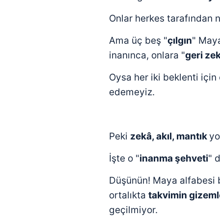
Onlar herkes tarafından n
Ama üç beş "
çılgın
" May
inanınca, onlara "
geri zek
Oysa her iki beklenti için
edemeyiz.
Peki
zekâ, akıl, mantık
yo
İşte o "
inanma şehveti
" 
Düşünün! Maya alfabesi 
ortalıkta
takvimin gizem
geçilmiyor.