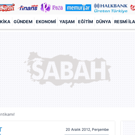
KIKA
GÜNDEM
EKONOMI
YAŞAM
EĞITIM
DÜNYA
RESMI İL
intikamı!
T
20 Aralık 2012, Perşembe