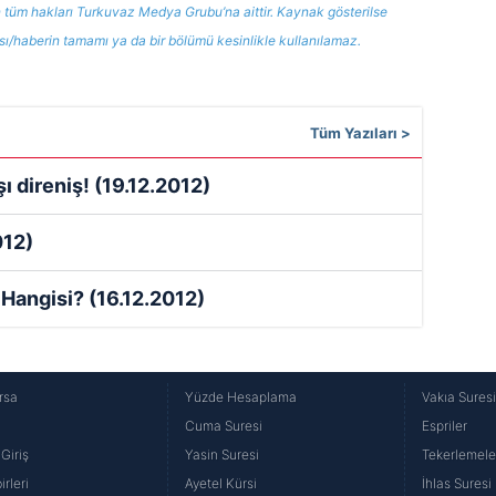
 tüm hakları Turkuvaz Medya Grubu’na aittir. Kaynak gösterilse
ısı/haberin tamamı ya da bir bölümü kesinlikle kullanılamaz.
Tüm Yazıları >
ı direniş!
(19.12.2012)
012)
? Hangisi?
(16.12.2012)
rsa
Yüzde Hesaplama
Vakıa Sures
Cuma Suresi
Espriler
Giriş
Yasin Suresi
Tekerlemele
rleri
Ayetel Kürsi
İhlas Suresi