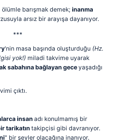
e ölümle barışmak demek;
inanma
zusuyla arsız bir arayışa dayanıyor.
***
ry
'nin masa başında oluşturduğu
(Hz.
lgisi yok!)
miladi takvime uyarak
Ocak sabahına bağlayan gece
yaşadığı
.
imi çıktı.
onlarca insan
adı konulmamış bir
ir tarikatın
takipçisi gibi davranıyor.
ni
" bir şeyler olacağına inanıyor.