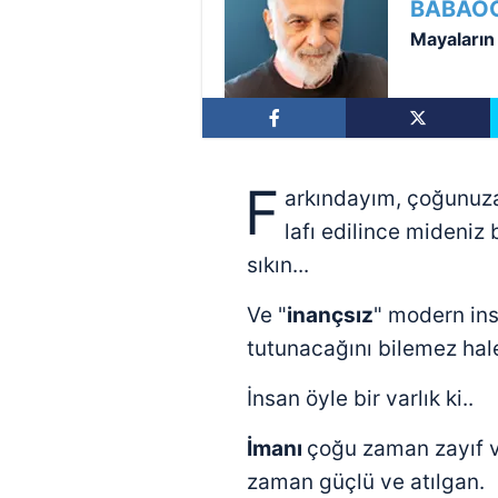
BABAO
Mayaların 
F
arkındayım, çoğunu
lafı edilince mideniz
sıkın...
Ve "
inançsız
" modern in
tutunacağını bilemez hale
İnsan öyle bir varlık ki..
İmanı
çoğu zaman zayıf v
zaman güçlü ve atılgan.