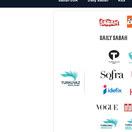
Sabah USA
Daily Sabah
RSS