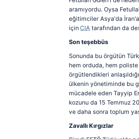
Fetullah Gülen'i de
neden 
aramıyordu. Oysa Fetullah
eğitimciler Asya'da İran'a
için
CIA
tarafından da des
Son teşebbüs
Sonunda bu örgütün Türki
hem orduda, hem poliste
örgütlendikleri anlaşıldı
ülkenin yönetiminde bu gi
mücadele eden Tayyip Er
kozunu da 15 Temmuz 201
ve daha sonra toplum yaş
Zavallı Kırgızlar