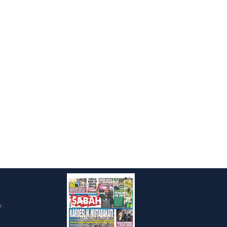
ak ve sitemizde ilgili
0.2020)
020)
i
r