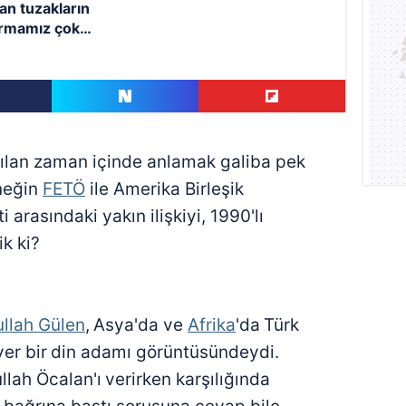
an tuzakların
armamız çok
uyor
nılan zaman içinde anlamak galiba pek
neğin
FETÖ
ile Amerika Birleşik
i arasındaki yakın ilişkiyi, 1990'lı
ik ki?
ullah Gülen
,
Asya'da ve
Afrika
'da
Türk
er bir
din adamı görüntüsündeydi.
llah Öcalan'ı
verirken karşılığında