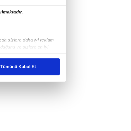
ılmaktadır.
ızda sizlere daha iyi reklam
duğunu ve sizlere en iyi
liyetlerimizi karşılamak
Tümünü Kabul Et
ar gösterilmeyecektir."
çerezler kullanılmaktadır. Bu
u hizmetlerinin sunulması
i ve sizlere yönelik
nılacaktır.
kin detaylı bilgi için Ayarlar