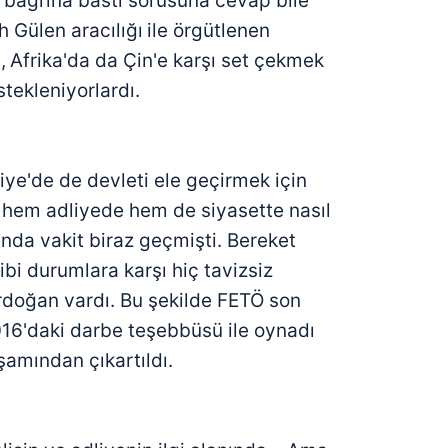
bağrına bastı sorusuna cevap bile
 Gülen aracılığı
ile örgütlenen
,
Afrika'da da Çin'e karşı set çekmek
tekleniyorlardı.
ye'de de devleti ele geçirmek için
 hem adliyede hem de siyasette nasıl
ğında vakit biraz geçmişti. Bereket
bi durumlara karşı hiç tavizsiz
doğan vardı. Bu şekilde FETÖ son
6'daki darbe teşebbüsü ile oynadı
amından çıkartıldı.