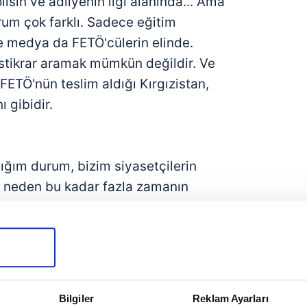
isin ve adliyenin ilgi alanında... Ama
rum çok farklı. Sadece eğitim
ve medya da FETÖ'cülerin elinde.
istikrar aramak mümkün değildir. Ve
 FETÖ'nün teslim aldığı Kırgızistan,
 gibidir.
ğım durum, bizim siyasetçilerin
in neden bu kadar fazla zamanın
ünün ki 1974'te Kıbrıslı Türklerin
 yaptığımız askeri harekât ertesinde,
k ambargo uyguladı. Ama 1980 askeri
kancı değil miydi? Bu darbe ile
 kabul edildi ve böylece Yunanistan
Bilgiler
Reklam Ayarları