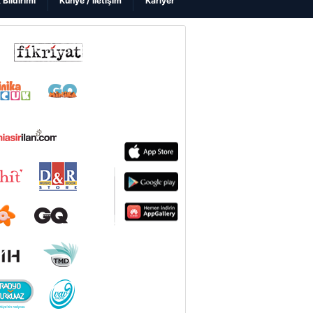
k Bildirimi
Künye / İletişim
Kariyer