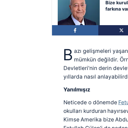
Bize kurul
farkına v
kolay olm
B
azı gelişmeleri yaşa
mümkün değildir. Ör
Devletleri'nin derin devlet
yıllarda nasıl anlayabilird
Yanılmışız
Neticede o dönemde
Fet
okulları kurduran
hayırsev
Kimse
Amerika bize
Abdu