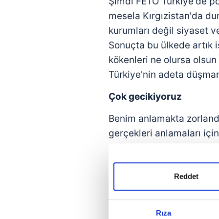
Şimdi FETÖ Türkiye'de pol
mesela Kırgızistan'da du
kurumları değil siyaset 
Sonuçta bu ülkede artık 
kökenleri ne olursa olsun
Türkiye'nin adeta düşmanı
Çok gecikiyoruz
Benim anlamakta zorlandı
gerçekleri anlamaları iç
geçmesi gerektiğidir. Düş
varlıklarını korumak için
Amerika bize ceza olara
Reddet
darbesi de sonuçta Ameri
Amerika'nın Rogers Planı
Rıza