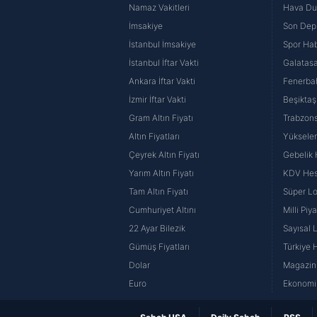
Namaz Vakitleri
Hava D
İmsakiye
Son Dep
İstanbul İmsakiye
Spor Hab
İstanbul İftar Vakti
Galatasa
Ankara İftar Vakti
Fenerba
İzmir İftar Vakti
Beşiktaş
Gram Altın Fiyatı
Trabzons
Altın Fiyatları
Yüksele
Çeyrek Altın Fiyatı
Gebelik
Yarım Altın Fiyatı
KDV He
Tam Altın Fiyatı
Süper Lo
Cumhuriyet Altını
Milli Pi
22 Ayar Bilezik
Sayısal 
Gümüş Fiyatları
Türkiye H
Dolar
Magazin 
Euro
Ekonomi 