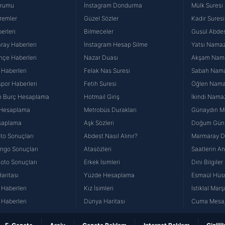
urumu
İnstagram Dondurma
Mülk Suresi
remler
Güzel Sözler
Kadir Suresi
erleri
Bilmeceler
Gusül Abdes
ray Haberleri
İnstagram Hesap Silme
Yatsı Namazı
hçe Haberleri
Nazar Duası
Akşam Namaz
 Haberleri
Felak Nas Suresi
Sabah Namaz
por Haberleri
Fetih Suresi
Öğlen Namazı
n Burç Hesaplama
Hotmail Giriş
İkindi Namaz
 Hesaplama
Metrobüs Durakları
Günaydın Me
saplama
Aşk Sözleri
Doğum Günü
to Sonuçları
Abdest Nasıl Alınır?
Marmaray Du
yango Sonuçları
Atasözleri
Saatlerin A
Loto Sonuçları
Erkek İsimleri
Dini Bilgiler
aritası
Yüzde Hesaplama
Esmaül Hüs
Haberleri
Kız İsimleri
İstiklal Marş
Haberleri
Dünya Haritası
Cuma Mesaj