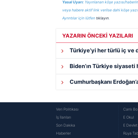
butonuna tıklayabilir,
Çerez Bi
Yasal Uyarı:
Yayınlanan köşe yazısı/haberin
veya habere aktif link verilse dahi köşe yaz
6698 sayılı Kişisel Verilerin 
Ayrıntılar için lütfen
tıklayın
.
mevzuata uygun olarak kullanılan
YAZARIN ÖNCEKİ YAZILARI
Türkiye’yi her türlü iç ve dı
Biden’ın Türkiye siyaseti ha
Cumhurbaşkanı Erdoğan’a 
Veri Politikası
Canlı Bo
İş İlanları
E Okul
Son Dakika
E Devlet 
Haberler
Rüya Tabi