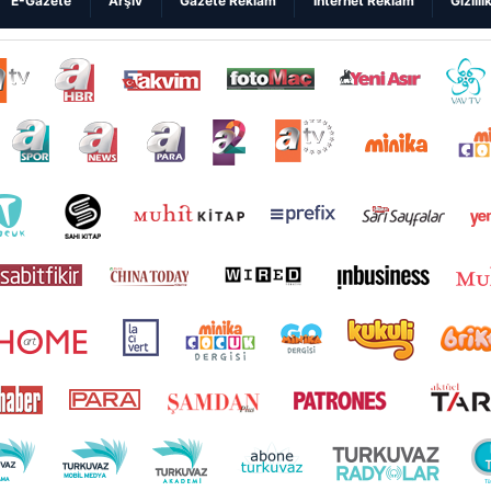
E-Gazete
Arşiv
Gazete Reklam
Internet Reklam
Gizlili