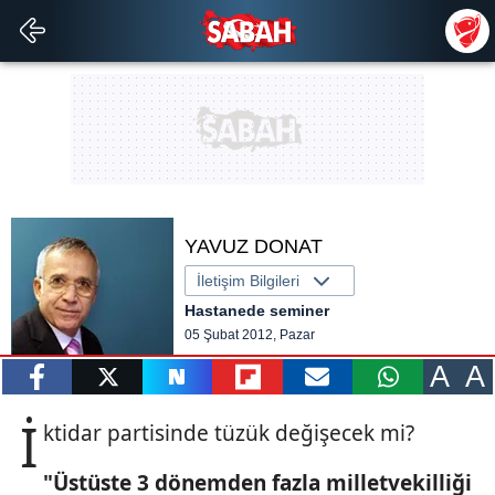
YAVUZ DONAT
İletişim Bilgileri
Hastanede seminer
05 Şubat 2012, Pazar
A
A
paylaş
tweetle
paylaş
paylaş
paylaş
yazara
İ
ktidar partisinde tüzük değişecek mi?
gönder
"Üstüste 3 dönemden fazla milletvekilliği