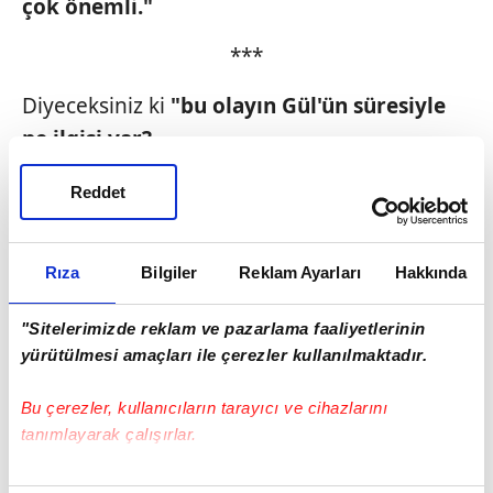
çok önemli."
***
Diyeceksiniz ki
"bu olayın Gül'ün süresiyle
ne ilgisi var?
Yanıtı
"uzun hikâye... Belki bir gün, ayrı bir
Reddet
yazı konusu."
Rıza
Bilgiler
Reklam Ayarları
Hakkında
"Sitelerimizde reklam ve pazarlama faaliyetlerinin
yürütülmesi amaçları ile çerezler kullanılmaktadır.
Bu çerezler, kullanıcıların tarayıcı ve cihazlarını
tanımlayarak çalışırlar.
Bu çerezlere izin vermeniz halinde sizlere özel