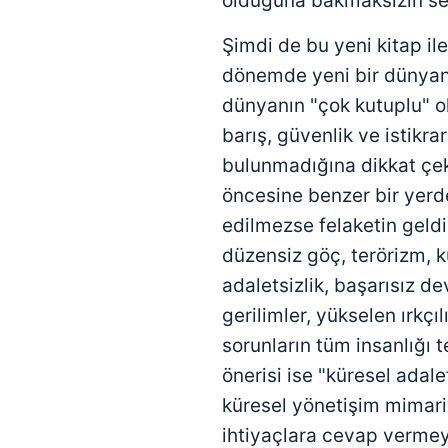
olduğuna bakmaksızın ses
Şimdi de bu yeni kitap il
dönemde yeni bir dünyanı
dünyanın "çok kutuplu" 
barış, güvenlik ve istikra
bulunmadığına dikkat çek
öncesine benzer bir yerd
edilmezse felaketin geldi
düzensiz göç, terörizm, kü
adaletsizlik, başarısız dev
gerilimler, yükselen ırkçı
sorunların tüm insanlığı 
önerisi ise "küresel adale
küresel yönetişim mimari
ihtiyaçlara cevap verm