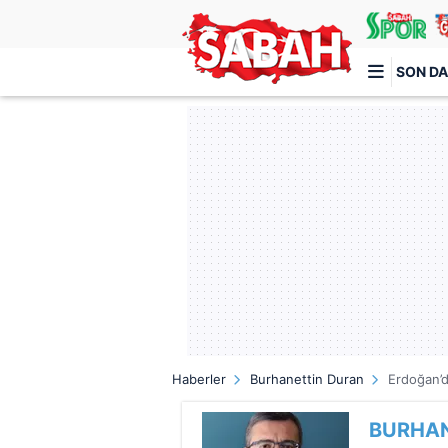
SON DA
Türkiye'nin en iyi haber sitesi
Haberler
Burhanettin Duran
Erdoğan’d
BURHA