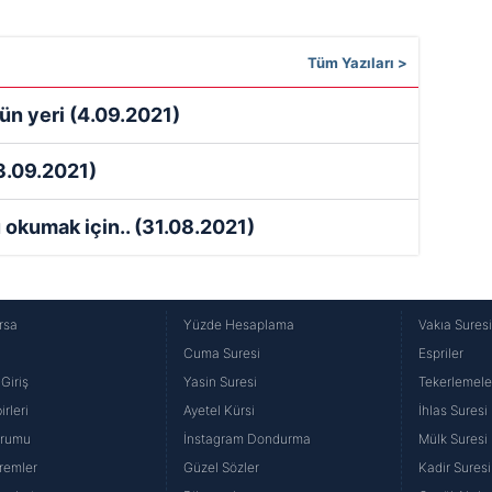
Tüm Yazıları >
’ün yeri
(4.09.2021)
3.09.2021)
u okumak için..
(31.08.2021)
rsa
Yüzde Hesaplama
Vakıa Sures
Cuma Suresi
Espriler
Giriş
Yasin Suresi
Tekerlemele
rleri
Ayetel Kürsi
İhlas Suresi
urumu
İnstagram Dondurma
Mülk Suresi
remler
Güzel Sözler
Kadir Suresi