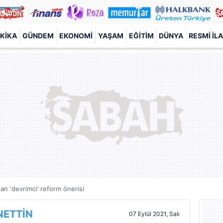
KIKA
GÜNDEM
EKONOMI
YAŞAM
EĞITIM
DÜNYA
RESMI İL
an ‘devrimci’ reform önerisi
NETTİN
07 Eylül 2021, Salı