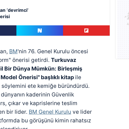
an ‘devrimci’
erisi
ğan,
BM
'nin 76. Genel Kurulu öncesi
orm" önerisi getirdi.
Turkuvaz
il Bir Dünya Mümkün: Birleşmiş
r Model
Önerisi" başlıklı kitap
ile
 söylemini ete kemiğe büründürdü.
r dünyanın kaderinin Güvenlik
rs, çıkar ve kaprislerine teslim
n bir lider.
BM Genel Kurulu
ve lider
atformda bu görüşünü kimin rahatsız