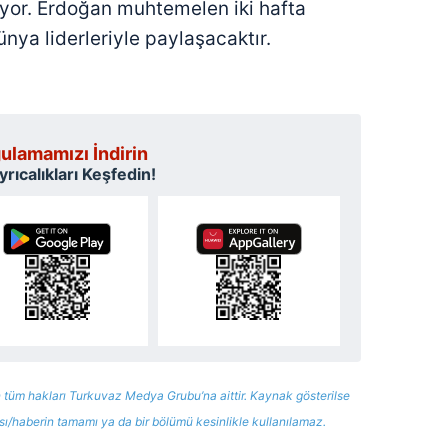
yor. Erdoğan muhtemelen iki hafta
 çerezlerle ilgili bilgi almak için lütfen
tıklayınız
.
nya liderleriyle paylaşacaktır.
ulamamızı İndirin
rıcalıkları Keşfedin!
 tüm hakları Turkuvaz Medya Grubu’na aittir. Kaynak gösterilse
ısı/haberin tamamı ya da bir bölümü kesinlikle kullanılamaz.