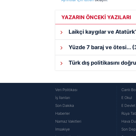
YAZARIN ÖNCEKİ YAZILARI
Laikçi kaygılar ve Atatürk
Yüzde 7 baraj ve ötesi...
(
Türk dış politikasını doğr
Veri Politikası
Canlı Bo
İş İlanları
E Okul
Son Dakika
E Devlet 
Haberler
Rüya Tabi
Namaz Vakitleri
Hava D
İmsakiye
Son Dep