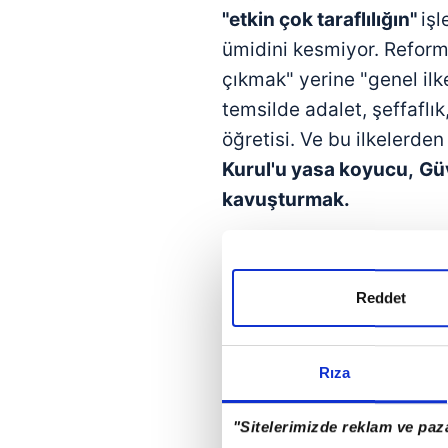
"etkin çok taraflılığın"
işl
ümidini kesmiyor. Reform 
çıkmak" yerine "genel ilke
temsilde adalet, şeffaflık,
öğretisi. Ve bu ilkelerde
Kurul'u yasa koyucu,
Güv
kavuşturmak.
SOMUT ÖNERİ
Bu demokratik devrim için
Reddet
kaldırmayı merkeze alan
kadar Güvenlik
Konseyi'
Rıza
Rusya 112, ABD 81,
İngil
veto etti.
Ancak şimdiye k
"Sitelerimizde reklam ve paza
hiçbir model teklifi bu so