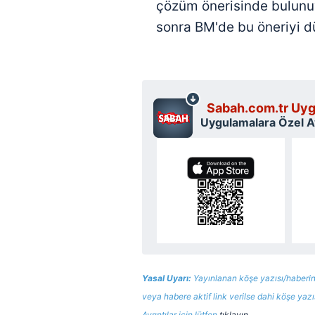
çözüm önerisinde bulunu
mevzuata uygun olarak kullanılan
sonra BM'de bu öneriyi dü
Sabah.com.tr Uyg
Uygulamalara Özel Ay
Yasal Uyarı:
Yayınlanan köşe yazısı/haberin
veya habere aktif link verilse dahi köşe yaz
Ayrıntılar için lütfen
tıklayın
.