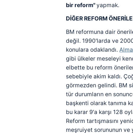
bir reform"
yapmak.
DİĞER REFORM ÖNERİLE
BM reformuna dair öneri
değil. 1990'larda ve 2000'
konulara odaklandı.
Alma
gibi ülkeler meseleyi kend
elbette bu reform öneriler
sebebiyle akim kaldı. Çoğ
görmezden gelindi. BM si
tür durumların en sonuncu
başkenti olarak tanıma ka
bu karar 9'a karşı 128 o
Reform tartışmasını yeni
meşruiyet sorununun ve y