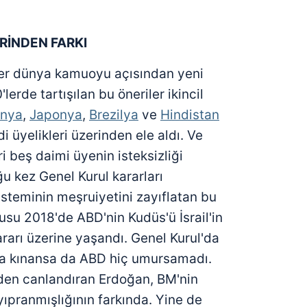
RİNDEN FARKI
ler dünya kamuoyu açısından yeni
lerde tartışılan bu öneriler ikincil
nya
,
Japonya
,
Brezilya
ve
Hindistan
i üyelikleri üzerinden ele aldı. Ve
i beş daimi üyenin isteksizliği
u kez Genel Kurul kararları
steminin meşruiyetini zayıflatan bu
su 2018'de ABD'nin Kudüs'ü İsrail'in
rarı üzerine yaşandı. Genel Kurul'da
yla kınansa da ABD hiç umursamadı.
den canlandıran Erdoğan, BM'nin
ıpranmışlığının farkında. Yine de