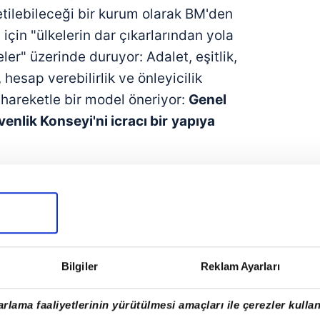
etilebileceği bir kurum olarak BM'den
için "ülkelerin dar çıkarlarından yola
ler" üzerinde duruyor: Adalet, eşitlik,
 hesap verebilirlik ve önleyicilik
n hareketle bir model öneriyor:
Genel
enlik Konseyi'ni icracı bir
yapıya
 ilk yapılması gereken veto yetkisini
 bir gündem oluşturmak.
Bugüne
nde 2446 tasarıdan 249'u
veto edildi.
Bilgiler
Reklam Ayarları
tere 29, Fransa 16 ve Çin 11
tasarıyı
adar BM çatısı altında konuşulan
rlama faaliyetlerinin yürütülmesi amaçları ile çerezler kullan
runlu veto yetkisini kaldırmayı