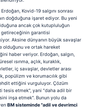
lendiriyor.
e Erdoğan, Kovid-19 salgını sonrası
n doğduğuna işaret ediyor. Bu yeni
olduğuna ancak çok kutupluluğun
r getireceğinin garantisi
iyor. Aksine dünyanın büyük savaşlar
e olduğunu ve ortak hareket
ğini haber veriyor. Erdoğan, salgın,
resel ısınma, açlık, kuraklık,
letler, iç savaşlar, devletler arası
lık, popülizm ve korumacılık gibi
tehdit ettiğini vurguluyor. Çözüm
ti tesis etmek", yani "daha adil bir
sini inşa etmek". Bunun yolu da
eyen
BM sisteminde "adil
ve devrimci