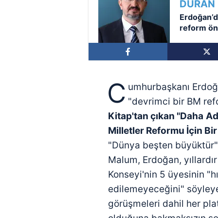
DURAN
Erdoğan’d
reform ön
C
umhurbaşkanı Erdo
"devrimci bir BM ref
Kitap'tan çıkan "Daha
Ad
Milletler Reformu İçin Bi
"Dünya beşten büyüktür"
Malum, Erdoğan, yıllardı
Konseyi'nin 5 üyesinin "hı
edilemeyeceğini" söyleye
görüşmeleri dahil her pl