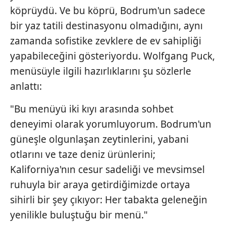
gösterilmeyecektir."
köprüydü. Ve bu köprü, Bodrum'un sadece
bir yaz tatili destinasyonu olmadığını, aynı
Sizlere daha iyi bir hizmet sunabilmek için İnternet
Sitemizde kendimize ve üçüncü kişilere ait çerezler
zamanda sofistike zevklere de ev sahipliği
kullanılmaktadır. Bu çerezler vasıtasıyla çeşitli kişisel
yapabileceğini gösteriyordu. Wolfgang Puck,
verileriniz işlenmekte olup gerekli olan çerezler bilgi
menüsüyle ilgili hazırlıklarını şu sözlerle
toplumu hizmetlerinin sunulması amacıyla
anlattı:
kullanılmaktadır. Diğer çerezler, sitemizin daha işlevsel
kılınması ve kişiselleştirilmesi ve sizlere yönelik
"Bu menüyü iki kıyı arasında sohbet
reklam/pazarlama faaliyetlerinin yapılması, amaçlarıyla
deneyimi olarak yorumluyorum. Bodrum'un
sınırlı olarak açık rızanız dahilinde kullanılacaktır.
güneşle olgunlaşan zeytinlerini, yabani
Çerezlere ilişkin tercihlerinizi aşağıda yer alan panel
otlarını ve taze deniz ürünlerini;
vasıtasıyla belirleyebilirsiniz. Çerezlere ilişkin detaylı bilgi
Kaliforniya'nın cesur sadeliği ve mevsimsel
için Ayarlar butonuna tıklayabilir,
Çerez Bilgilendirme
ruhuyla bir araya getirdiğimizde ortaya
Metnimizi
ziyaret edebilirsiniz.
sihirli bir şey çıkıyor: Her tabakta geleneğin
6698 sayılı Kişisel Verilerin Korunması Kanunu uyarınca
yenilikle buluştuğu bir menü."
hazırlanmış Aydınlatma Metnimizi okumak ve sitemizde