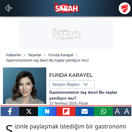
Haberler
Yazarlar
Funda Karayel
Gastronominin taş devri Bu taşlar yeniliyor mu?
FUNDA KARAYEL
İletişim Bilgileri
Gastronominin taş devri Bu taşlar
yeniliyor mu?
13 Temmuz 2025, Pazar
A
A
paylaş
tweetle
paylaş
paylaş
paylaş
yazara
S
izinle paylaşmak istediğim bir gastronomi
gönder