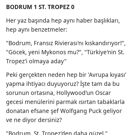
ilgili mevzuata uygun olarak kullanılan çerezlerle ilgili bilgi
BODRUM 1
ST. TROPEZ 0
almak için lütfen
tıklayınız
.
Her yaz başında hep aynı haber başlıkları,
hep aynı benzetmeler:
"Bodrum, Fransız Rivierası'nı kıskandırıyor!",
"Göcek, yeni Mykonos mu?", "Türkiye'nin St.
Tropez'i olmaya aday"
Peki gerçekten neden hep bir 'Avrupa kıyası'
yapma ihtiyacı duyuyoruz? İşte tam da bu
sorunun ortasına, Hollywood'un Oscar
gecesi menülerini parmak ısırtan tabaklarla
donatan efsane şef Wolfgang Puck geliyor
ve ne diyor dersiniz?
"Bodrum, St. Tropez'den daha güzel."