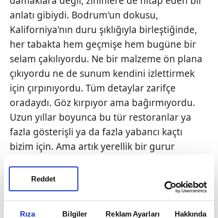
damaklara değil, zihinlere de hitap eden bir
anlatı gibiydi. Bodrum'un dokusu,
Kaliforniya'nın duru şıklığıyla birleştiğinde,
her tabakta hem geçmişe hem bugüne bir
selam çakılıyordu. Ne bir malzeme ön plana
çıkıyordu ne de sunum kendini izlettirmek
için çırpınıyordu. Tüm detaylar zarifçe
oradaydı. Göz kırpıyor ama bağırmıyordu.
Uzun yıllar boyunca bu tür restoranlar ya
fazla gösterişli ya da fazla yabancı kaçtı
bizim için. Ama artık yerellik bir gurur
meselesi haline geldiğinden, sofraya gelen
her yabancı el dokunuşu, yerel malzemeyle
Reddet
daha eşit bir ilişki kuruyor.
Rıza
Bilgiler
Reklam Ayarları
Hakkında