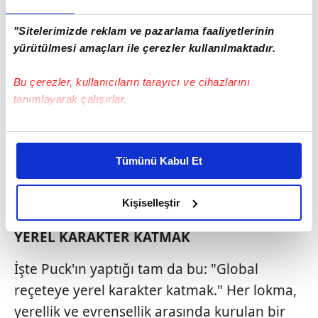
"Sitelerimizde reklam ve pazarlama faaliyetlerinin
yürütülmesi amaçları ile çerezler kullanılmaktadır.
Bu çerezler, kullanıcıların tarayıcı ve cihazlarını
tanımlayarak çalışırlar.
Bu çerezlere izin vermeniz halinde sizlere özel
kişiselleştirilmiş reklamlar sunabilir, sayfalarımızda sizlere
Tümünü Kabul Et
daha iyi reklam deneyimi yaşatabiliriz. Bunu yaparken
amacımızın size daha iyi bir reklam deneyimi sunmak
olduğunu ve sizlere en iyi içerikleri sunabilmek adına
Kişiselleştir
elimizden gelen çabayı gösterdiğimizi ve bu noktada,
YEREL KARAKTER KATMAK
reklamların maliyetlerimizi karşılamak noktasında tek gelir
kalemimiz olduğunu sizlere hatırlatmak isteriz.
İşte Puck'ın yaptığı tam da bu: "Global
Her halükârda, kullanıcılar, bu çerezlere izin vermedikleri
reçeteye yerel karakter katmak." Her lokma,
takdirde, kullanıcılara hedefli reklamlar
yerellik ve evrensellik arasında kurulan bir