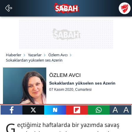
Haberler
Yazarlar
Özlem Avcı
Sokaklardan yükselen ses Azerin
ÖZLEM AVCI
Sokaklardan yükselen ses Azerin
07 Kasım 2020, Cumartesi
A
A
paylaş
tweetle
paylaş
paylaş
paylaş
G
eçtiğimiz haftalarda bir yazımda savaş