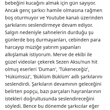
bebeğini kucağını almak için gün sayıyor.
verileriniz işlenmekte olup gerekli olan çerezler bilgi
Ancak genç şarkıcı hamile olmasına rağmen
toplumu hizmetlerinin sunulması amacıyla
boş oturmuyor ve Youtube kanalı üzerinden
kullanılmaktadır. Diğer çerezler, sitemizin daha işlevsel
kılınması ve kişiselleştirilmesi ve sizlere yönelik
şarkılarını seslendirmeye devam ediyor.
reklam/pazarlama faaliyetlerinin yapılması, amaçlarıyla
Salgın nedeniyle sahnelerin durduğu şu
sınırlı olarak açık rızanız dahilinde kullanılacaktır.
günlerde boş durmayanları, cebinden para
harcayıp müziğe yatırım yapanları
Çerezlere ilişkin tercihlerinizi aşağıda yer alan panel
vasıtasıyla belirleyebilirsiniz. Çerezlere ilişkin detaylı bilgi
alkışlamak istiyorum. Merve de ekibi ile
için Ayarlar butonuna tıklayabilir,
Çerez Bilgilendirme
güzel videolar çekerek Sezen Aksu'nun hit
Metnimizi
ziyaret edebilirsiniz.
olmuş eserleri 'Duman', 'Tükeneceğiz',
'Hükümsüz', 'Büklüm Büklüm' adlı şarkılarını
6698 sayılı Kişisel Verilerin Korunması Kanunu uyarınca
hazırlanmış Aydınlatma Metnimizi okumak ve sitemizde
seslendirdi. Şarkıların devamının geleceğini
ilgili mevzuata uygun olarak kullanılan çerezlerle ilgili bilgi
belirten popçu, bazı parçaları hayranlarının
almak için lütfen
tıklayınız
.
istekleri doğrultusunda seslendireceğini
söyledi. Bence bu dönemde şarkıcılar eğer