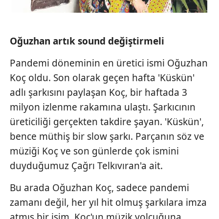
Oğuzhan artık
sound değiştirmeli
Pandemi döneminin en üretici ismi Oğuzhan
Koç oldu. Son olarak geçen hafta 'Küskün'
adlı şarkısını paylaşan Koç, bir haftada 3
milyon izlenme rakamına ulaştı. Şarkıcının
üreticiliği gerçekten takdire şayan. 'Küskün',
bence müthiş bir slow şarkı. Parçanın söz ve
müziği Koç ve son günlerde çok ismini
duyduğumuz Çağrı Telkıvıran'a ait.
Bu arada Oğuzhan Koç, sadece pandemi
zamanı değil, her yıl hit olmuş şarkılara imza
atmış bir isim. Koç'un müzik yolcuğuna