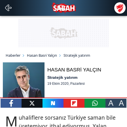
Haberler
Hasan Basri Yalçın
Stratejik yatırım
HASAN BASRİ YALÇIN
Stratejik yatırım
19 Ekim 2020, Pazartesi
A
A
paylaş
tweetle
paylaş
paylaş
paylaş
M
uhaliflere sorsanız Türkiye saman bile
üretemiyor, ithal ediyormuş. Yalan