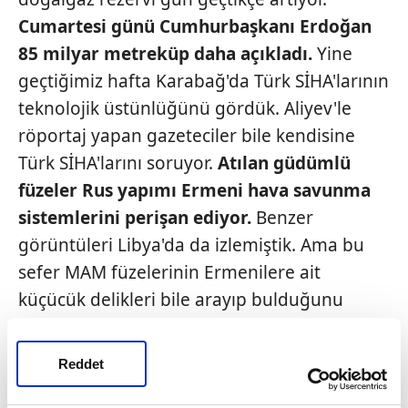
Cumartesi
günü Cumhurbaşkanı
Erdoğan
85 milyar metreküp
daha açıkladı.
Yine
geçtiğimiz hafta Karabağ'da Türk SİHA'larının
teknolojik üstünlüğünü gördük. Aliyev'le
röportaj yapan gazeteciler bile kendisine
Türk SİHA'larını soruyor.
Atılan güdümlü
füzeler Rus yapımı Ermeni
hava savunma
sistemlerini
perişan ediyor.
Benzer
görüntüleri Libya'da da izlemiştik. Ama bu
sefer MAM füzelerinin Ermenilere ait
küçücük delikleri bile arayıp bulduğunu
görmediyseniz, tavsiye ederim bulup izleyin.
Türk silahlarının hassas hedef tespit ve imha
Reddet
kapasitesi sayesinde Ermeniler kafasını bile