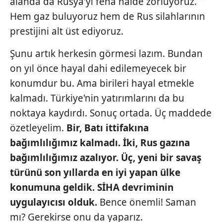
alanda da Rusya'yı fena halde zorluyoruz.
takdirde, kullanıcılara hedefli reklamlar
Hem gaz buluyoruz hem de Rus silahlarının
gösterilmeyecektir."
prestijini alt üst ediyoruz.
Sizlere daha iyi bir hizmet sunabilmek için İnternet
Şunu artık herkesin görmesi lazım. Bundan
Sitemizde kendimize ve üçüncü kişilere ait çerezler
kullanılmaktadır. Bu çerezler vasıtasıyla çeşitli kişisel
on yıl önce hayal dahi edilemeyecek bir
verileriniz işlenmekte olup gerekli olan çerezler bilgi
konumdur bu. Ama birileri hayal etmekle
toplumu hizmetlerinin sunulması amacıyla
kalmadı. Türkiye'nin yatırımlarını da bu
kullanılmaktadır. Diğer çerezler, sitemizin daha işlevsel
noktaya kaydırdı. Sonuç ortada. Üç maddede
kılınması ve kişiselleştirilmesi ve sizlere yönelik
reklam/pazarlama faaliyetlerinin yapılması, amaçlarıyla
özetleyelim.
Bir, Batı ittifakına
sınırlı olarak açık rızanız dahilinde kullanılacaktır.
bağımlılığımız kalmadı.
İki, Rus gazına
bağımlılığımız
azalıyor. Üç, yeni
bir savaş
Çerezlere ilişkin tercihlerinizi aşağıda yer alan panel
türünü son yıllarda
en iyi yapan ülke
vasıtasıyla belirleyebilirsiniz. Çerezlere ilişkin detaylı bilgi
için Ayarlar butonuna tıklayabilir,
Çerez Bilgilendirme
konumuna geldik. SİHA
devriminin
Metnimizi
ziyaret edebilirsiniz.
uygulayıcısı
olduk.
Bence önemli! Saman
mı? Gerekirse onu da yaparız.
6698 sayılı Kişisel Verilerin Korunması Kanunu uyarınca