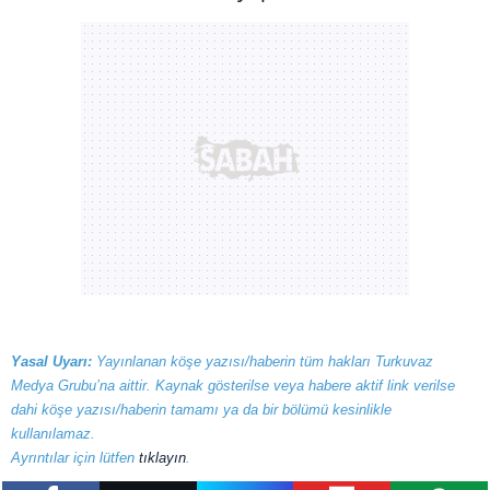
hazırlanmış Aydınlatma Metnimizi okumak ve sitemizde
ilgili mevzuata uygun olarak kullanılan çerezlerle ilgili bilgi
almak için lütfen
tıklayınız
.
Yasal Uyarı:
Yayınlanan köşe yazısı/haberin tüm hakları Turkuvaz
Medya Grubu’na aittir. Kaynak gösterilse veya habere aktif link verilse
dahi köşe yazısı/haberin tamamı ya da bir bölümü kesinlikle
kullanılamaz.
Ayrıntılar için lütfen
tıklayın
.