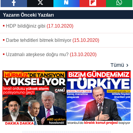
paylaş
tweetle
paylaş
paylaş
paylaş
Yazarın Önceki Yazıları
HDP bildiğiniz gibi
(17.10.2020)
Darbe tehditleri bitmek bilmiyor
(15.10.2020)
Uzatmalı ateşkese doğru mu?
(13.10.2020)
Tümü