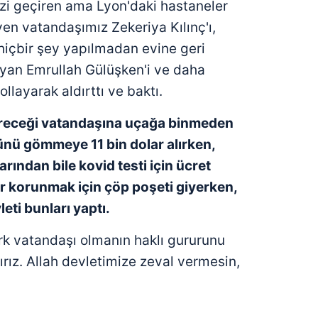
izi geçiren ama Lyon'daki hastaneler
 çerezlerle ilgili bilgi almak için lütfen
tıklayınız
.
en vatandaşımız Zekeriya Kılınç'ı,
hiçbir şey yapılmadan evine geri
yan Emrullah Gülüşken'i ve daha
llayarak aldırttı ve baktı.
receği vatandaşına
uçağa binmeden
ünü gömmeye 11 bin dolar alırken,
arından bile
kovid testi için ücret
r korunmak için çöp poşeti giyerken,
eti bunları
yaptı.
ürk vatandaşı olmanın haklı gururunu
ırız. Allah devletimize zeval vermesin,