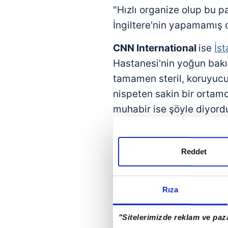
"Hızlı organize olup bu p
İngiltere'nin yapamamış o
CNN International
ise
İst
Hastanesi'nin yoğun bakım
tamamen steril, koruyuc
nispeten sakin bir ortamd
muhabir ise şöyle diyord
"Türkiye, kendi tedavi pr
durmayı başardı...
Reddet
Burda, ABD veya Avrupa
veya hastane yatağı
eksi
Rıza
Alman
Bild
, "Erdoğan, ko
"Sitelerimizde reklam ve paza
Fransız
Le Monde
ise
"Er