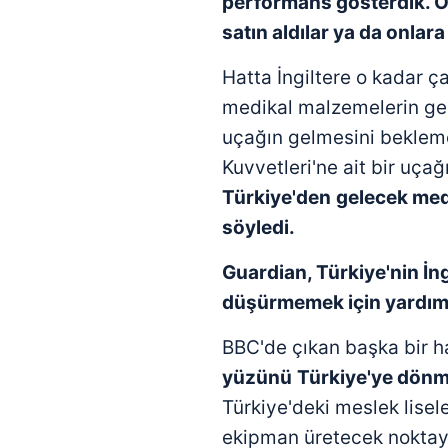
performans göster
dik.
O
satın aldılar ya da onlara 
Hatta İngiltere o kadar ç
medikal malzemelerin geli
uçağın gelmesini beklem
Kuvvetleri'ne ait bir uça
Türkiye'den
gelecek med
söyledi.
Guardian, Türkiye'nin İng
düşürmemek için yardım 
BBC'de çıkan başka bir h
yüzünü
Türkiye'ye dön
Türkiye'deki meslek lise
ekipman üretecek noktay