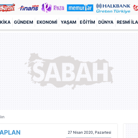
KIKA
GÜNDEM
EKONOMI
YAŞAM
EĞITIM
DÜNYA
RESMI İL
lın
KAPLAN
27 Nisan 2020, Pazartesi