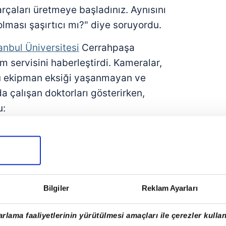
arçaları üretmeye başladınız. Aynısını
lması şaşırtıcı mı?" diye soruyordu.
anbul Üniversitesi
Cerrahpaşa
 servisini haberleştirdi. Kameralar,
u ekipman eksiği yaşanmayan ve
a çalışan doktorları gösterirken,
u:
otokolü ile
kendi ayakları üstünde
'da olduğu
gibi koruyucu ekipman
ği yok."
Bilgiler
Reklam Ayarları
rona krizinden
nasıl faydalanıyor";
rlama faaliyetlerinin yürütülmesi amaçları ile çerezler kullan
doğan, salgını bölgesel hırsları için