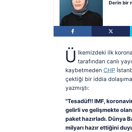
Derin bir 
Ü
lkemizdeki ilk koron
tarafından canlı yayı
kaybetmeden
CHP
İstanb
çektiği bir iddia dolaşım
yazmıştı:
"Tesadüf!! IMF, koronavi
gelirli ve gelişmekte
olan
paket hazırladı. Dünya B
milyarı hazır ettiğini
duyu