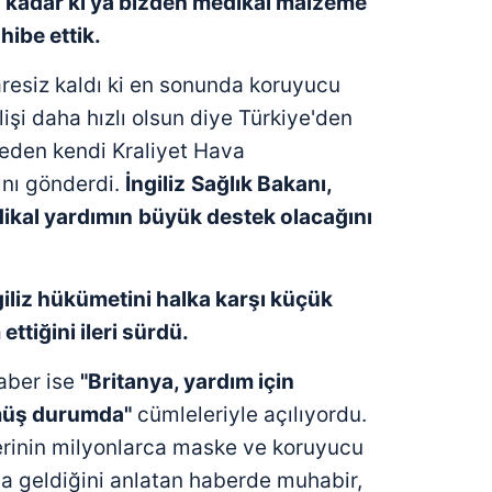
 kadar ki ya bizden medikal malze
me
hibe ettik.
aresiz kaldı ki en sonunda koruyucu
şi daha hızlı olsun diye Türkiye'den
eden kendi Kraliyet Hava
ğını gönderdi.
İngiliz
Sağlık Bakanı,
ikal yardımın
büyük destek olacağını
iliz
hükümetini halka karşı küçük
ettiği
ni
ileri sürdü.
aber ise
"Britanya, yardım için
müş durumda"
cümleleriyle açılıyordu.
lerinin milyonlarca maske ve koruyucu
a geldiğini anlatan haberde muhabir,