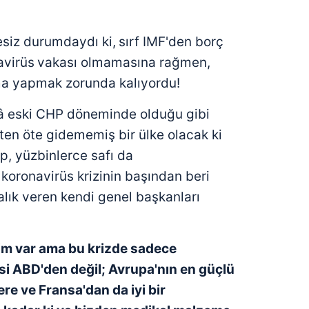
esiz durumdaydı ki,
sırf IMF'den borç
avirüs
vakası olmamasına rağmen,
a yapmak zorunda kalıyordu!
lâ eski CHP döneminde olduğu gibi
ten öte gidememiş bir ülke olacak ki
ip, yüzbinlerce safı da
k koronavirüs krizinin başından beri
alık veren kendi genel başkanları
rim var ama
bu krizde sadece
si ABD'den değil; Avrupa'nın en
güçlü
ere ve
Fransa'dan da iyi bir