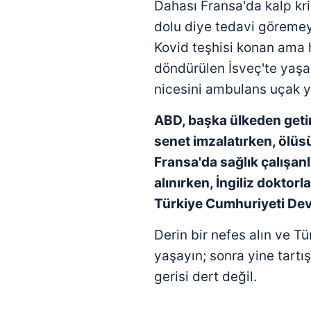
Dahası Fransa'da kalp kr
mevzuata uygun olarak kullanılan
dolu diye tedavi göremey
Kovid teşhisi konan ama 
döndürülen İsveç'te yaşa
nicesini ambulans uçak yo
ABD, başka ülkeden geti
senet imzalatırken,
ölüs
Fransa'da sağlık çalışanl
alınırken, İngiliz
doktorla
Türkiye Cumhuriyeti Devl
Derin bir nefes alın ve T
yaşayın; sonra yine tartış
gerisi dert değil.