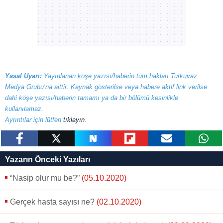
Yasal Uyarı:
Yayınlanan köşe yazısı/haberin tüm hakları Turkuvaz
Medya Grubu’na aittir. Kaynak gösterilse veya habere aktif link verilse
dahi köşe yazısı/haberin tamamı ya da bir bölümü kesinlikle
kullanılamaz.
Ayrıntılar için lütfen
tıklayın
.
paylaş
tweetle
paylaş
paylaş
paylaş
yazara
Yazarın Önceki Yazıları
gönder
“Nasip olur mu be?”
(05.10.2020)
Gerçek hasta sayısı ne?
(02.10.2020)