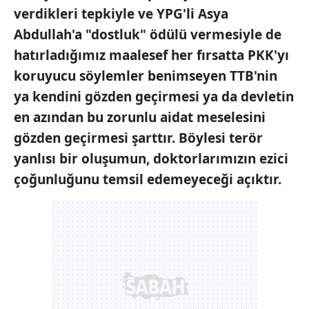
Çerezlere ilişkin tercihlerinizi aşağıda yer alan panel
verdikleri tepkiyle ve
YPG'li Asya
vasıtasıyla belirleyebilirsiniz. Çerezlere ilişkin detaylı bilgi
Abdullah'a "dostluk"
ödülü vermesiyle de
için Ayarlar butonuna tıklayabilir,
Çerez Bilgilendirme
hatırladığımız
maalesef her fırsatta
PKK'yı
Metnimizi
ziyaret edebilirsiniz.
koruyucu söylemler
benimseyen TTB'nin
6698 sayılı Kişisel Verilerin Korunması Kanunu uyarınca
ya kendini
gözden geçirmesi ya da devletin
hazırlanmış Aydınlatma Metnimizi okumak ve sitemizde
en azından bu zorunlu aidat
meselesini
ilgili mevzuata uygun olarak kullanılan çerezlerle ilgili bilgi
gözden geçirmesi
şarttır. Böylesi terör
almak için lütfen
tıklayınız
.
yanlısı bir
oluşumun, doktorlarımızın ezici
çoğunluğunu temsil edemeyeceği
açıktır.