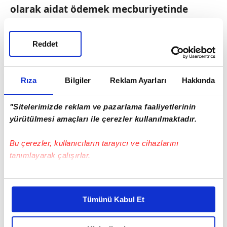
olarak aidat ödemek mecburiyetinde
kaldığı bu kurumun sorgulanmasından
daha doğal ne olabilir?
Reddet
H
ilal Kaplan 'Tabipler Birliği meselesi'
Rıza
Bilgiler
Reklam Ayarları
Hakkında
"Sitelerimizde reklam ve pazarlama faaliyetlerinin
yürütülmesi amaçları ile çerezler kullanılmaktadır.
Bu çerezler, kullanıcıların tarayıcı ve cihazlarını
tanımlayarak çalışırlar.
Bu çerezlere izin vermeniz halinde sizlere özel
kişiselleştirilmiş reklamlar sunabilir, sayfalarımızda sizlere
Seçtikleri yeni başkanın profili sebebiyle TTB
Tümünü Kabul Et
daha iyi reklam deneyimi yaşatabiliriz. Bunu yaparken
yeniden gündemde. Yeni Başkan Şebnem
amacımızın size daha iyi bir reklam deneyimi sunmak