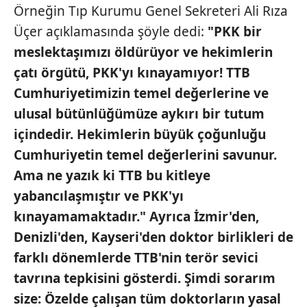
Örneğin Tıp Kurumu Genel Sekreteri Ali Rıza
Üçer açıklamasında şöyle dedi:
"PKK bir
meslektaşımızı öldürüyor
ve hekimlerin
çatı örgütü,
PKK'yı kınayamıyor! TTB
Cumhuriyetimizin temel değerlerine
ve
ulusal bütünlüğümüze
aykırı bir tutum
içindedir.
Hekimlerin büyük çoğunluğu
Cumhuriyetin temel değerlerini
savunur.
Ama ne yazık ki
TTB bu kitleye
yabancılaşmıştır
ve PKK'yı
kınayamamaktadır."
Ayrıca İzmir'den,
Denizli'den,
Kayseri'den doktor birlikleri de
farklı dönemlerde TTB'nin terör
sevici
tavrına tepkisini gösterdi.
Şimdi sorarım
size: Özelde
çalışan tüm doktorların yasal