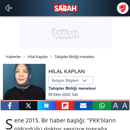
Haberler
Hilal Kaplan
Tabipler Birliği meselesi
HİLAL KAPLAN
İletişim Bilgileri
Tabipler Birliği meselesi
06 Ekim 2020, Salı
A
A
paylaş
tweetle
paylaş
paylaş
paylaş
yazara
S
ene 2015. Bir haber başlığı: "PKK'lıların
gönder
öldürdüğü doktor, sessizce toprağa