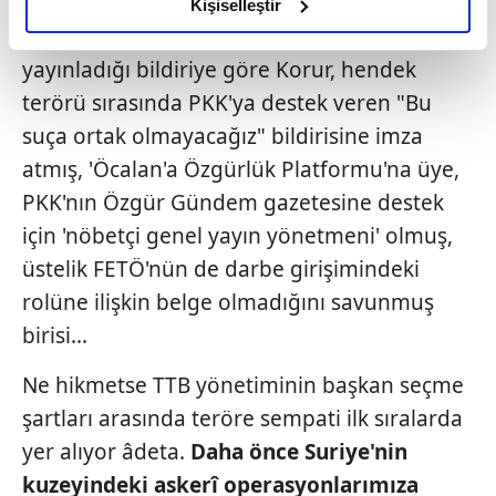
Korur Fincancı'ya dair "Hekimiz Biz"
olduğunu ve sizlere en iyi içerikleri sunabilmek adına
Kişiselleştir
elimizden gelen çabayı gösterdiğimizi ve bu noktada,
grubunun yeni başkana tepki göstermek için
reklamların maliyetlerimizi karşılamak noktasında tek gelir
yayınladığı bildiriye göre Korur, hendek
kalemimiz olduğunu sizlere hatırlatmak isteriz.
terörü sırasında PKK'ya destek veren "Bu
suça ortak olmayacağız" bildirisine imza
Her halükârda, kullanıcılar, bu çerezlere izin vermedikleri
takdirde, kullanıcılara hedefli reklamlar
atmış, 'Öcalan'a Özgürlük Platformu'na üye,
gösterilmeyecektir."
PKK'nın Özgür Gündem gazetesine destek
için 'nöbetçi genel yayın yönetmeni' olmuş,
Sizlere daha iyi bir hizmet sunabilmek için İnternet
üstelik FETÖ'nün de darbe girişimindeki
Sitemizde kendimize ve üçüncü kişilere ait çerezler
kullanılmaktadır. Bu çerezler vasıtasıyla çeşitli kişisel
rolüne ilişkin belge olmadığını savunmuş
verileriniz işlenmekte olup gerekli olan çerezler bilgi
birisi...
toplumu hizmetlerinin sunulması amacıyla
kullanılmaktadır. Diğer çerezler, sitemizin daha işlevsel
Ne hikmetse TTB yönetiminin başkan seçme
kılınması ve kişiselleştirilmesi ve sizlere yönelik
şartları arasında teröre sempati ilk sıralarda
reklam/pazarlama faaliyetlerinin yapılması, amaçlarıyla
yer alıyor âdeta.
Daha önce Suriye'nin
sınırlı olarak açık rızanız dahilinde kullanılacaktır.
kuzeyindeki askerî operasyonlarımıza