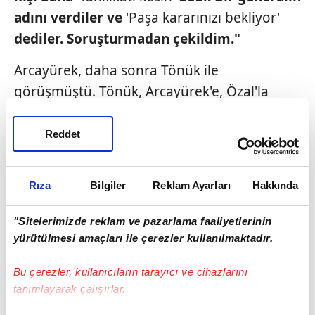
adını verdiler ve
'Paşa kararınızı bekliyor'
dediler. Soruşturmadan çekildim."
Arcayürek, daha sonra Tönük ile
görüşmüştü. Tönük, Arcayürek'e, Özal'la
buluştuğunu söylemiş ve o görüşme
sahnesini şöyle anlatmıştı:
"Özal'ın Harbiye
Reddet
orduevindeki odasında diz dize oturduk.
Beni tehdit edenlerin adını verdiği generali
Rıza
Bilgiler
Reklam Ayarları
Hakkında
kendisine açıklayacağım sırada, Özal
odadaki büyük ekran televizyonun uzaktan
"Sitelerimizde reklam ve pazarlama faaliyetlerinin
kumandasına uzandı ve sesi sonuna kadar
yürütülmesi amaçları ile çerezler kullanılmaktadır.
açtı. Ben, paşanın ismini Özal'ın kulağına
Bu çerezler, kullanıcıların tarayıcı ve cihazlarını
fısıldadım: Sabri Yirmibeşoğlu."
tanımlayarak çalışırlar.
İşte Sabri Yirmibeşoğlu'nun ismi bu şekilde