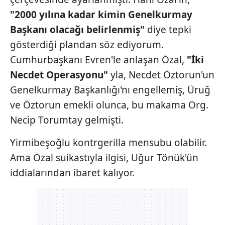
kılınması ve kişiselleştirilmesi ve sizlere yönelik
"2000 yılına kadar kimin Genelkurmay
reklam/pazarlama faaliyetlerinin yapılması, amaçlarıyla
Başkanı olacağı belirlenmiş"
diye tepki
sınırlı olarak açık rızanız dahilinde kullanılacaktır.
gösterdiği plandan söz ediyorum.
Cumhurbaşkanı Evren'le anlaşan Özal,
"İki
Çerezlere ilişkin tercihlerinizi aşağıda yer alan panel
vasıtasıyla belirleyebilirsiniz. Çerezlere ilişkin detaylı bilgi
Necdet Operasyonu"
yla, Necdet Öztorun'un
için Ayarlar butonuna tıklayabilir,
Çerez Bilgilendirme
Genelkurmay Başkanlığı'nı engellemiş, Üruğ
Metnimizi
ziyaret edebilirsiniz.
ve Öztorun emekli olunca, bu makama Org.
Necip Torumtay gelmişti.
6698 sayılı Kişisel Verilerin Korunması Kanunu uyarınca
hazırlanmış Aydınlatma Metnimizi okumak ve sitemizde
Yirmibeşoğlu kontrgerilla mensubu olabilir.
ilgili mevzuata uygun olarak kullanılan çerezlerle ilgili bilgi
almak için lütfen
tıklayınız
.
Ama Özal suikastıyla ilgisi, Uğur Tönük'ün
iddialarından ibaret kalıyor.