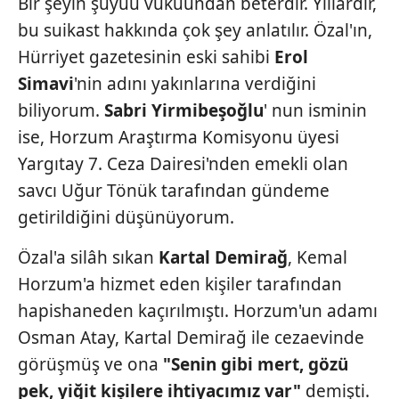
Bir şeyin şuyuu vukuundan beterdir. Yıllardır,
bu suikast hakkında çok şey anlatılır. Özal'ın,
Hürriyet gazetesinin eski sahibi
Erol
Simavi
'nin adını yakınlarına verdiğini
biliyorum.
Sabri Yirmibeşoğlu
' nun isminin
ise, Horzum Araştırma Komisyonu üyesi
Yargıtay 7. Ceza Dairesi'nden emekli olan
savcı Uğur Tönük tarafından gündeme
getirildiğini düşünüyorum.
Özal'a silâh sıkan
Kartal Demirağ
, Kemal
Horzum'a hizmet eden kişiler tarafından
hapishaneden kaçırılmıştı. Horzum'un adamı
Osman Atay, Kartal Demirağ ile cezaevinde
görüşmüş ve ona
"Senin gibi mert, gözü
pek, yiğit kişilere ihtiyacımız var"
demişti.