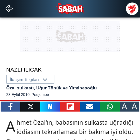
NAZLI ILICAK
İletişim Bilgileri
Özal suikastı, Uğur Tönük ve Yirmibeşoğlu
23 Eylül 2010, Perşembe
A
A
paylaş
tweetle
paylaş
paylaş
paylaş
yazara
A
hmet Özal'ın, babasının suikasta uğradığı
gönder
iddiasını tekrarlaması bir bakıma iyi oldu.