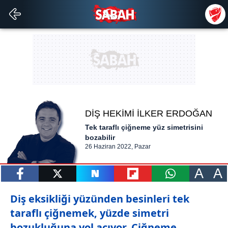
DİŞ HEKİMİ İLKER ERDOĞAN
Tek taraflı çiğneme yüz simetrisini
bozabilir
26 Haziran 2022, Pazar
A
A
paylaş
tweetle
paylaş
paylaş
paylaş
Diş eksikliği yüzünden besinleri tek
taraflı çiğnemek, yüzde simetri
bozukluğuna yol açıyor. Çiğneme