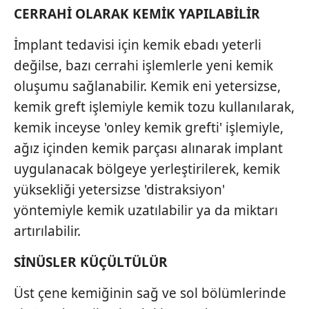
CERRAHİ OLARAK KEMİK YAPILABİLİR
almak için lütfen
tıklayınız
.
İmplant tedavisi için kemik ebadı yeterli
değilse, bazı cerrahi işlemlerle yeni kemik
oluşumu sağlanabilir. Kemik eni yetersizse,
kemik greft işlemiyle kemik tozu kullanılarak,
kemik inceyse 'onley kemik grefti' işlemiyle,
ağız içinden kemik parçası alınarak implant
uygulanacak bölgeye yerleştirilerek, kemik
yüksekliği yetersizse 'distraksiyon'
yöntemiyle kemik uzatılabilir ya da miktarı
artırılabilir.
SİNÜSLER KÜÇÜLTÜLÜR
Üst çene kemiğinin sağ ve sol bölümlerinde