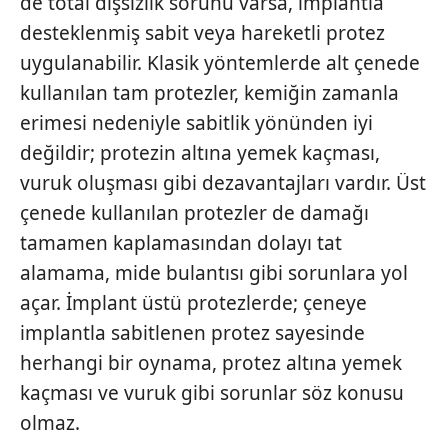
de total dişsizlik sorunu varsa, implantla
desteklenmiş sabit veya hareketli protez
Sizlere daha iyi bir hizmet sunabilmek için İnternet
uygulanabilir. Klasik yöntemlerde alt çenede
Sitemizde kendimize ve üçüncü kişilere ait çerezler
kullanılmaktadır. Bu çerezler vasıtasıyla çeşitli kişisel
kullanılan tam protezler, kemiğin zamanla
verileriniz işlenmekte olup gerekli olan çerezler bilgi
erimesi nedeniyle sabitlik yönünden iyi
toplumu hizmetlerinin sunulması amacıyla
değildir; protezin altına yemek kaçması,
kullanılmaktadır. Diğer çerezler, sitemizin daha işlevsel
vuruk oluşması gibi dezavantajları vardır. Üst
kılınması ve kişiselleştirilmesi ve sizlere yönelik
reklam/pazarlama faaliyetlerinin yapılması, amaçlarıyla
çenede kullanılan protezler de damağı
sınırlı olarak açık rızanız dahilinde kullanılacaktır.
tamamen kaplamasından dolayı tat
alamama, mide bulantısı gibi sorunlara yol
Çerezlere ilişkin tercihlerinizi aşağıda yer alan panel
açar. İmplant üstü protezlerde; çeneye
vasıtasıyla belirleyebilirsiniz. Çerezlere ilişkin detaylı bilgi
için Ayarlar butonuna tıklayabilir,
Çerez Bilgilendirme
implantla sabitlenen protez sayesinde
Metnimizi
ziyaret edebilirsiniz.
herhangi bir oynama, protez altına yemek
kaçması ve vuruk gibi sorunlar söz konusu
6698 sayılı Kişisel Verilerin Korunması Kanunu uyarınca
olmaz.
hazırlanmış Aydınlatma Metnimizi okumak ve sitemizde
ilgili mevzuata uygun olarak kullanılan çerezlerle ilgili bilgi