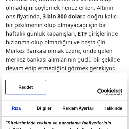
olmadığını söylemek henüz erken. Altının
ons fiyatında,
3 bin 800 dolar
a doğru kalıcı
bir çekilmenin olup olmayacağı için bir
haftalık günlük kapanışları,
ETF
girişlerinde
hızlanma olup olmadığını ve başta Çin
Merkez Bankası olmak üzere, önde gelen
merkez bankası alımlarının güçlü bir şekilde
devam edip etmediğini görmek gerekiyor.
Aksi halde, 4 bin dolar seviyesi yeni bir
Reddet
destek noktası değil,
3 bin 800 dolar ile
4
bin 200 dolar
arasında geniş bir dalgalanma
bandının psikolojik merkezi haline
Rıza
Bilgiler
Reklam Ayarları
Hakkında
dönüşebilir. Bugün için, küresel piyasalarda
"Sitelerimizde reklam ve pazarlama faaliyetlerinin
asıl okunması gereken tablo altın ya da