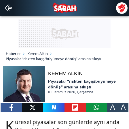
Haberler
Kerem Alkin
Piyasalar “riskten kaçış/büyümeye dönüş” arasına sıkıştı
KEREM ALKİN
Piyasalar “riskten kaçış/büyümeye
dönüş” arasına sıkıştı
01 Temmuz 2026, Çarşamba
A
A
paylaş
tweetle
paylaş
paylaş
paylaş
K
üresel piyasalar son günlerde aynı anda