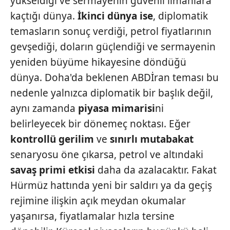
yükseldiği ve sermayenin güvenli limanlara
Sitemizde kendimize ve üçüncü kişilere ait çerezler
kaçtığı dünya.
İkinci dünya ise
, diplomatik
kullanılmaktadır. Bu çerezler vasıtasıyla çeşitli kişisel
temasların sonuç verdiği, petrol fiyatlarının
verileriniz işlenmekte olup gerekli olan çerezler bilgi
toplumu hizmetlerinin sunulması amacıyla
gevşediği, doların güçlendiği ve sermayenin
kullanılmaktadır. Diğer çerezler, sitemizin daha işlevsel
yeniden büyüme hikayesine döndüğü
kılınması ve kişiselleştirilmesi ve sizlere yönelik
dünya. Doha'da beklenen ABDİran teması bu
reklam/pazarlama faaliyetlerinin yapılması, amaçlarıyla
nedenle yalnızca diplomatik bir başlık değil,
sınırlı olarak açık rızanız dahilinde kullanılacaktır.
aynı zamanda
piyasa
mimarisi
ni
Çerezlere ilişkin tercihlerinizi aşağıda yer alan panel
belirleyecek bir dönemeç noktası. Eğer
vasıtasıyla belirleyebilirsiniz. Çerezlere ilişkin detaylı bilgi
kontrollü gerilim
ve
sınırlı
mutabakat
için Ayarlar butonuna tıklayabilir,
Çerez Bilgilendirme
senaryosu öne çıkarsa, petrol ve altındaki
Metnimizi
ziyaret edebilirsiniz.
savaş primi etkisi
daha da azalacaktır. Fakat
6698 sayılı Kişisel Verilerin Korunması Kanunu uyarınca
Hürmüz hattında yeni bir saldırı ya da geçiş
hazırlanmış Aydınlatma Metnimizi okumak ve sitemizde
rejimine ilişkin açık meydan okumalar
ilgili mevzuata uygun olarak kullanılan çerezlerle ilgili bilgi
yaşanırsa, fiyatlamalar hızla tersine
almak için lütfen
tıklayınız
.