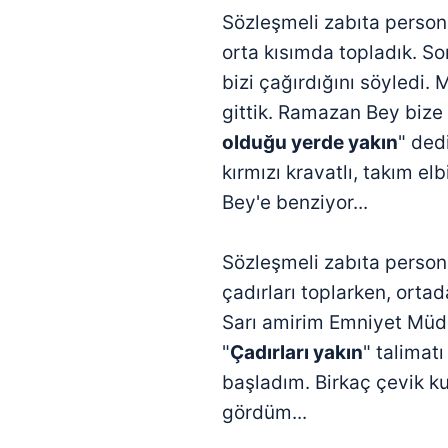
Sözleşmeli zabıta personel
orta kısımda topladık. S
bizi çağırdığını söyledi.
gittik. Ramazan Bey bize 
olduğu yerde yakın
" ded
kırmızı kravatlı, takım e
Bey'e benziyor...
Sözleşmeli zabıta person
çadırları toplarken, orta
Sarı amirim Emniyet Müd
"
Çadırları yakın
" talimat
başladım. Birkaç çevik ku
gördüm...