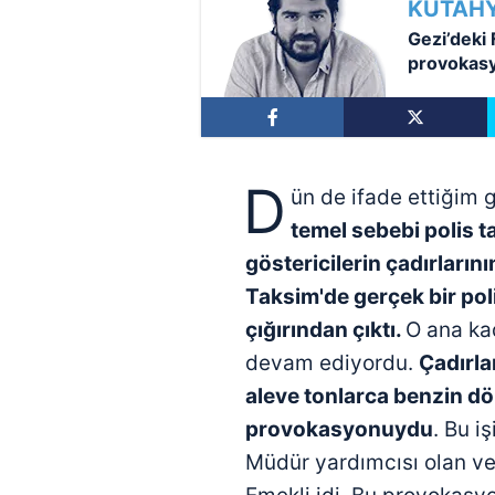
KÜTAHY
Gezi’deki
provokas
kanıtları
D
ün de ifade ettiğim 
temel sebebi
polis t
göstericilerin çadırlarını
Taksim'de
gerçek bir pol
çığırından
çıktı.
O ana ka
devam ediyordu.
Çadırla
aleve tonlarca
benzin dök
provokasyonuydu
. Bu i
Müdür yardımcısı olan ve