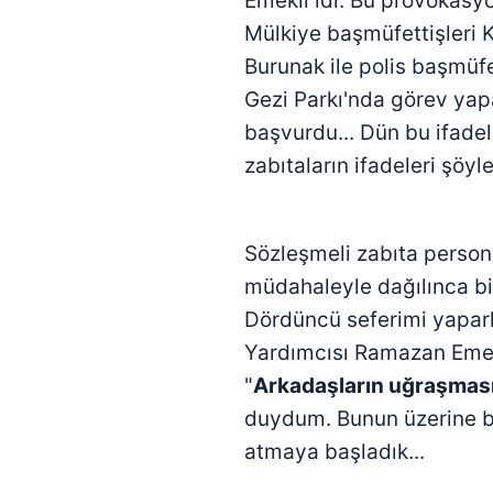
Emekli idi. Bu provokasyo
Mülkiye başmüfettişleri K
Burunak ile polis başmüfe
Gezi Parkı'nda görev yap
başvurdu... Dün bu ifadele
zabıtaların ifadeleri şöyle
Sözleşmeli zabıta person
müdahaleyle dağılınca biz
Dördüncü seferimi yapar
Yardımcısı Ramazan Emekl
"
Arkadaşların uğraşmas
duydum. Bunun üzerine biz 
atmaya başladık...