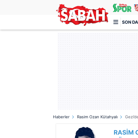
SON DA
Türkiye'nin en iyi haber sitesi
Haberler
Rasim Ozan Kütahyalı
Gezi’d
RASİM 