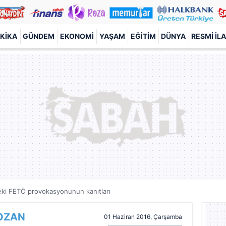
KIKA
GÜNDEM
EKONOMI
YAŞAM
EĞITIM
DÜNYA
RESMI İL
eki FETÖ provokasyonunun kanıtları
OZAN
01 Haziran 2016, Çarşamba