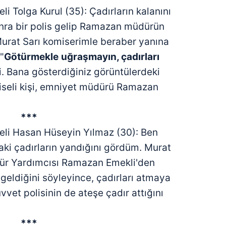
i Tolga Kurul (35): Çadırların kalanını
onra bir polis gelip Ramazan müdürün
 Murat Sarı komiserimle beraber yanına
"
Götürmekle
uğraşmayın, çadırları
i. Bana gösterdiğiniz görüntülerdeki
lbiseli kişi, emniyet müdürü Ramazan
***
eli Hasan Hüseyin Yılmaz (30): Ben
daki çadırların yandığını gördüm. Murat
ür Yardımcısı Ramazan Emekli'den
ı geldiğini söyleyince, çadırları atmaya
vvet polisinin de ateşe çadır attığını
***