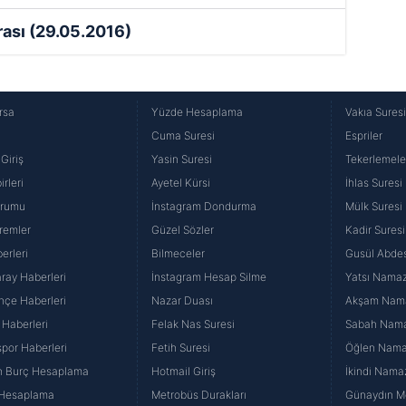
rası
(29.05.2016)
rsa
Yüzde Hesaplama
Vakıa Sures
Cuma Suresi
Espriler
Giriş
Yasin Suresi
Tekerlemele
rleri
Ayetel Kürsi
İhlas Suresi
urumu
İnstagram Dondurma
Mülk Suresi
remler
Güzel Sözler
Kadir Suresi
erleri
Bilmeceler
Gusül Abdes
ray Haberleri
İnstagram Hesap Silme
Yatsı Namazı
hçe Haberleri
Nazar Duası
Akşam Namaz
 Haberleri
Felak Nas Suresi
Sabah Namaz
por Haberleri
Fetih Suresi
Öğlen Namazı
n Burç Hesaplama
Hotmail Giriş
İkindi Namaz
 Hesaplama
Metrobüs Durakları
Günaydın Me