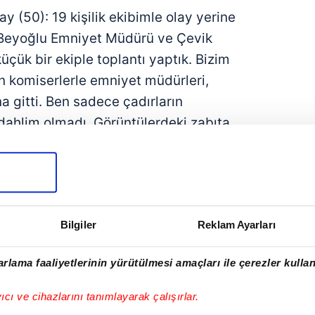
ay (50): 19 kişilik ekibimle olay yerine
 Beyoğlu Emniyet Müdürü ve Çevik
üçük bir ekiple toplantı yaptık. Bizim
n komiserlerle emniyet müdürleri,
a gitti. Ben sadece çadırların
dahlim olmadı. Görüntülerdeki zabıta
epsi zabıta hizmet personelidir.
***
 mimarı Fethullahçı polis şefi
nıf emniyet müdürü. İstihbarat
Bilgiler
Reklam Ayarları
arından beri tüm Emniyet camiası
liğiyle biliniyor. Uzun süre İstanbul
rlama faaliyetlerinin yürütülmesi amaçları ile çerezler kullan
e teknik takip birimlerinde çalıştı.
nde Narkotik ve İstihbarat'tan
yıcı ve cihazlarını tanımlayarak çalışırlar.
 tarafından emniyet amiri rütbesiyle