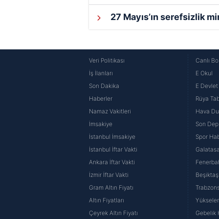
27 Mayıs’ın serefsizlik mi
Veri Politikası
Canlı Bo
İş İlanları
E Okul
Son Dakika
E Devlet 
Haberler
Rüya Tabi
Namaz Vakitleri
Hava D
İmsakiye
Son Dep
İstanbul İmsakiye
Spor Hab
İstanbul İftar Vakti
Galatasa
Ankara İftar Vakti
Fenerba
İzmir İftar Vakti
Beşiktaş
Gram Altın Fiyatı
Trabzons
Altın Fiyatları
Yüksele
Çeyrek Altın Fiyatı
Gebelik