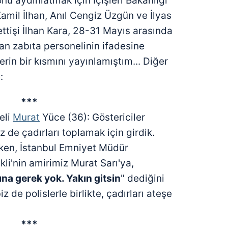
nu aydınlatmak için İçişleri Bakanlığı
amil İlhan, Anıl Cengiz Üzgün ve İlyas
ttişi İlhan Kara, 28-31 Mayıs arasında
an zabıta personelinin ifadesine
rin bir kısmını yayınlamıştım... Diğer
:
***
eli
Murat
Yüce (36): Göstericiler
 de çadırları toplamak için girdik.
ken, İstanbul Emniyet Müdür
i'nin amirimiz Murat Sarı'ya,
ına gerek yok.
Yakın gitsin
" dediğini
de polislerle birlikte, çadırları ateşe
***