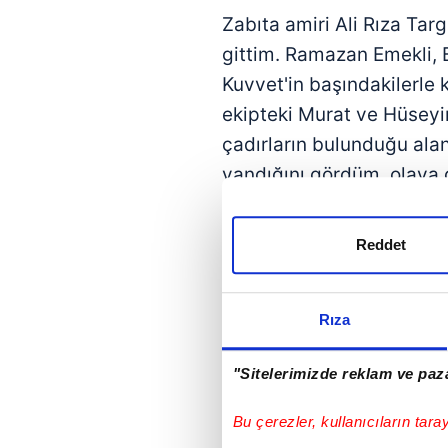
Zabıta amiri Ali Rıza Targ
gittim. Ramazan Emekli,
Kuvvet'in başındakilerle k
ekipteki Murat ve Hüseyi
çadırların bulunduğu alan
yandığını gördüm, olaya 
yelekli sivil şahısların h
Reddet
Gezi provokasyonunun baş
Ramazan Emekli, ikinci sı
Rıza
kökenli. Polis okulu yıll
tarafından Fethullahçı kim
"Sitelerimizde reklam ve paza
Emniyeti İstihbarat Şube'd
Celalettin Cerrah dönemi
Bu çerezler, kullanıcıların tara
sorumlu Şammaz Demirtaş