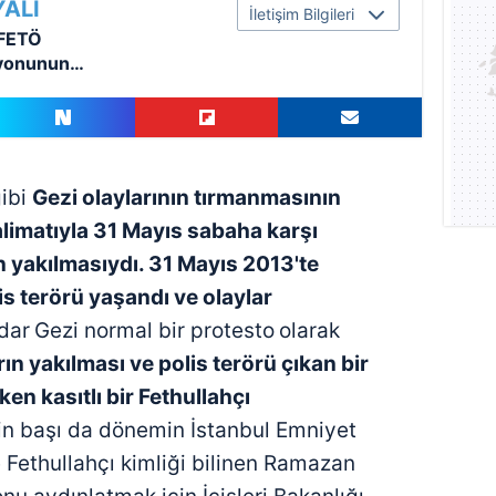
ALI
İletişim Bilgileri
 FETÖ
yonunun
gibi
Gezi olayla
rının
tırmanmasının
alimatıyla 31 Mayıs
sabaha karşı
n
yakılmasıydı. 31 Mayıs
2013'te
is
terörü yaşandı ve
olaylar
dar
Gezi normal bir protesto
olarak
rın yakılması
ve polis terörü
çıkan bir
en kasıtlı
bir Fethullahçı
şin başı da dönemin İstanbul Emniyet
 Fethullahçı kimliği bilinen Ramazan