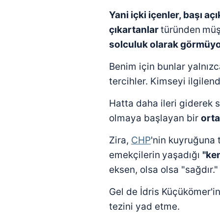
Yani içki içenler,
başı açı
çıkartanlar
türünden
müş
solculuk
olarak görmüy
Benim için bunlar yalnız
tercihler. Kimseyi ilgilen
Hatta daha ileri giderek s
olmaya başlayan bir
orta
Zira,
CHP
'nin kuyruğuna 
emekçilerin
yaşadığı
"ke
eksen, olsa olsa "sağdır."
Gel de İdris Küçükömer'i
tezini yad etme.