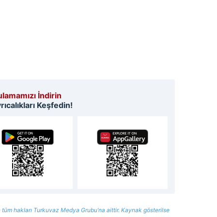
 çerezlerle ilgili bilgi almak için lütfen
tıklayınız
.
lamamızı İndirin
ıcalıkları Keşfedin!
 tüm hakları Turkuvaz Medya Grubu’na aittir. Kaynak gösterilse