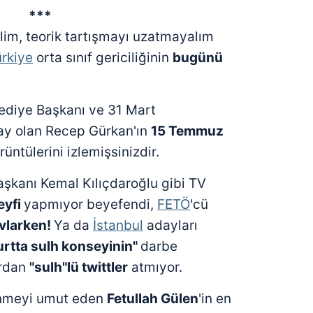
***
im, teorik tartışmayı uzatmayalım
rkiye
orta sınıf gericiliğinin
bugünü
ediye Başkanı ve 31 Mart
ay olan Recep Gürkan'ın
15 Temmuz
rüntülerini izlemişsinizdir.
aşkanı Kemal Kılıçdaroğlu gibi TV
eyfi
yapmıyor beyefendi,
FETÖ
'cü
avlarken!
Ya da
İstanbul
adayları
urtta sulh konseyinin"
darbe
ardan
"sulh"lü twittler
atmıyor.
nmeyi umut eden
Fetullah Gülen
'in en