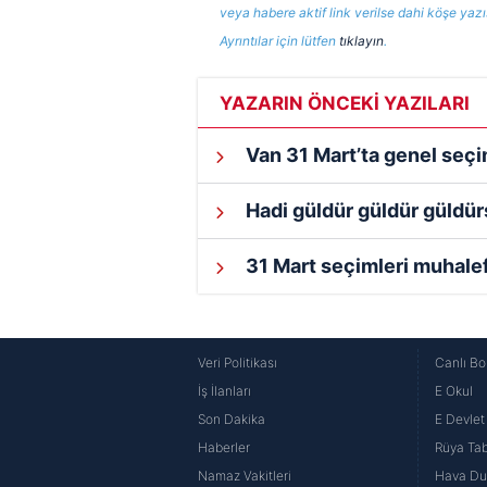
veya habere aktif link verilse dahi köşe yaz
Ayrıntılar için lütfen
tıklayın
.
YAZARIN ÖNCEKİ YAZILARI
Van 31 Mart’ta genel seçi
Hadi güldür güldür güldür
31 Mart seçimleri muhalef
Veri Politikası
Canlı Bo
İş İlanları
E Okul
Son Dakika
E Devlet 
Haberler
Rüya Tabi
Namaz Vakitleri
Hava D