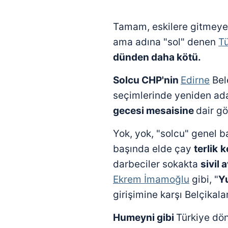
Tamam, eskilere gitmeyel
ama adına "sol" denen
Tü
dünden daha kötü.
Solcu CHP'nin
Edirne
Bel
seçimlerinde yeniden ad
gecesi mesaisine
dair gö
Yok, yok, "solcu" genel b
başında elde çay
terlik
k
darbeciler sokakta
sivil 
Ekrem İmamoğlu
gibi, "
Y
girişimine karşı Belçikal
Humeyni gibi
Türkiye dö