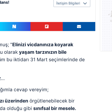
dans!
İletişim Bilgileri
muş; "
Elinizi vicdanınıza koyarak
cu olarak
yaşam
tarzınızın bile
 bu iktidarı 31 Mart seçimlerinde de
...
ğımla cevap vereyim;
zı üzerinden
örgütlenebilecek bir
ada olduğu gibi
sınıfsal bir mesele.