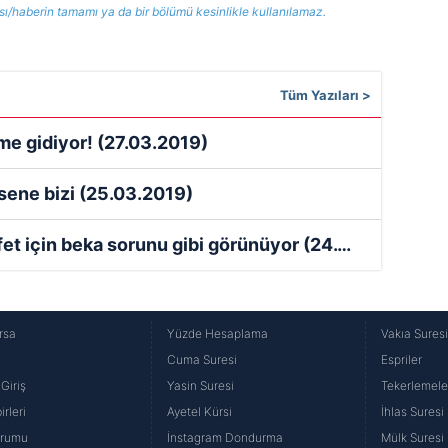
ısı/haberin tamamı ya da bir bölümü kesinlikle kullanılamaz.
Tüm Yazıları >
me gidiyor!
(27.03.2019)
sene bizi
(25.03.2019)
et için beka sorunu gibi görünüyor
(24.03.2019)
rsa
Yüzde Hesaplama
Vakıa Sures
Cuma Suresi
Espriler
Giriş
Yasin Suresi
Tekerlemele
rleri
Ayetel Kürsi
İhlas Suresi
urumu
İnstagram Dondurma
Mülk Suresi