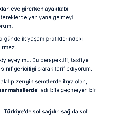
klar, eve
girerken ayakkabı
tereklerde yan
yana gelmeyi
orum
.
ca gündelik yaşam pratiklerindeki
dirmez.
öyleyeyim... Bu perspektifi, tasfiye
 sınıf gericiliği
olarak tarif ediyorum.
takılıp
zengin
semtlerde ihya
olan,
nar mahallerde"
adı bile
geçmeyen bir
n
"
Türkiye'de sol sağdır, sağ da sol"