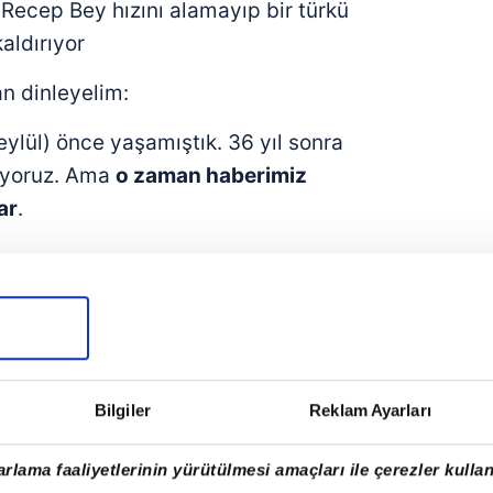
 Recep Bey hızını alamayıp bir türkü
aldırıyor
n dinleyelim:
eylül) önce yaşamıştık. 36 yıl sonra
şıyoruz. Ama
o zaman haberimiz
ar
.
***
lı değil...
Solcu bay başkan
ABD
i
solcu seçmenleriyle
birlikte
rıldanıyorlar dersiniz?
Bilgiler
Reklam Ayarları
rlama faaliyetlerinin yürütülmesi amaçları ile çerezler kullan
şı vereceğiz
emperyalizme karşı
"