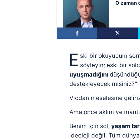
O zaman 
E
ski bir okuyucum sor
söyleyin; eski bir sol
uyuşmadığını
düşündüğüm
destekleyecek misiniz?"
Vicdan meselesine geliriz
Ama önce aklım ve mantı
Benim için sol,
yaşam tar
ideoloji değil. Tüm düny