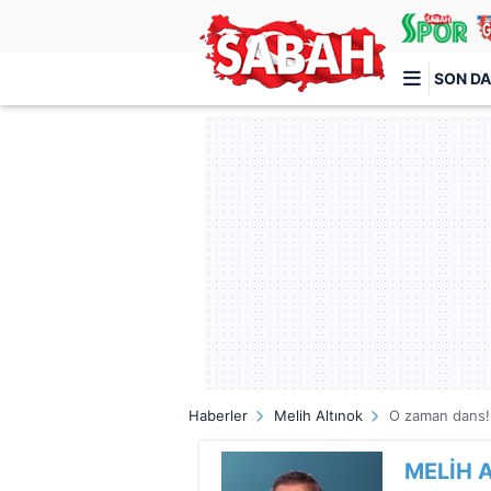
SON DA
Türkiye'nin en iyi haber sitesi
Haberler
Melih Altınok
O zaman dans!
MELİH 