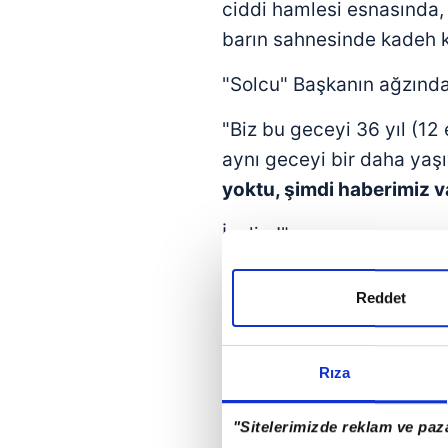
ciddi hamlesi esnasında,
barın sahnesinde kadeh k
"Solcu" Başkanın ağzında
"Biz bu geceyi 36 yıl (12 
aynı geceyi bir daha ya
yoktu, şimdi haberimiz v
İçelim!"
Absürtlük bununla da sınır
Reddet
destekli FETÖ'cü darbey
kutlarken hangi şarkıyı mı
Rıza
Bingo!
"Sitelerimizde reklam ve paza
Dev-Genç
'in "Halk sava