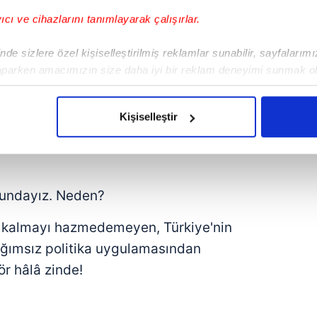
a olsun Batı bloku ile birlikte hareket
yıcı ve cihazlarını tanımlayarak çalışırlar.
rayan ama kayıpları karşılanmayan bir
de sizlere özel kişiselleştirilmiş reklamlar sunabilir, sayfalarım
aparken amacımızın size daha iyi bir reklam deneyimi sunmak ol
imizden gelen çabayı gösterdiğimizi ve bu noktada, reklamların ma
larını önceleyen, bölge barışı için
olduğunu sizlere hatırlatmak isteriz.
 karşı karşıya olduğu riskleri görerek
Kişiselleştir
 pro-aktif bir Türkiye var.
çerezlere izin vermedikleri takdirde, kullanıcılara hedefli reklaml
abilmek için İnternet Sitemizde kendimize ve üçüncü kişilere ait 
isel verileriniz işlenmekte olup gerekli olan çerezler bilgi toplum
rundayız. Neden?
 çerezler, sitemizin daha işlevsel kılınması ve kişiselleştirilmes
 yapılması, amaçlarıyla sınırlı olarak açık rızanız dahilinde kulla
 kalmayı hazmedemeyen, Türkiye'nin
ağımsız politika uygulamasından
aşağıda yer alan panel vasıtasıyla belirleyebilirsiniz. Çerezlere iliş
ör hâlâ zinde!
lgilendirme Metnimizi
ziyaret edebilirsiniz.
Korunması Kanunu uyarınca hazırlanmış Aydınlatma Metnimizi okum