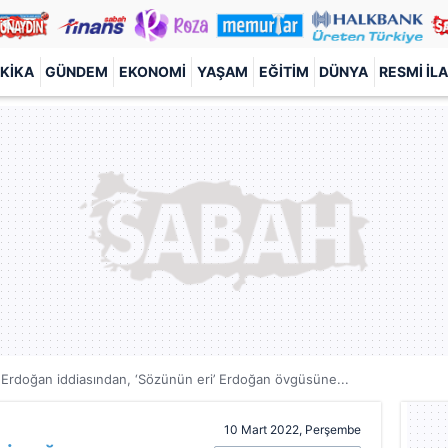
KIKA
GÜNDEM
EKONOMI
YAŞAM
EĞITIM
DÜNYA
RESMI İL
’ Erdoğan iddiasından, ‘Sözünün eri’ Erdoğan övgüsüne...
10 Mart 2022, Perşembe