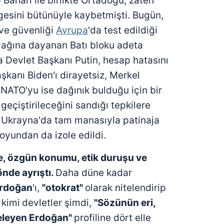
Baharı ile birlikte Ortadoğu, zaten
gesini bütünüyle kaybetmişti. Bugün,
 ve güvenliği
Avrupa
'da test edildiği
ağına dayanan Batı bloku adeta
a Devlet Başkanı Putin, hesap hatasını
kanı Biden'ı dirayetsiz, Merkel
 NATO'yu ise dağınık bulduğu için bir
 geçiştirileceğini sandığı tepkilere
 Ukrayna'da tam manasıyla patinaja
oyundan da izole edildi.
e, özgün
konumu, etik duruşu ve
yönde ayrıştı.
Daha düne kadar
Erdoğan
'ı,
"otokrat"
olarak nitelendirip
 kimi
devletler şimdi,
"Sözünün eri,
eleyen Erdoğan"
profiline dört elle