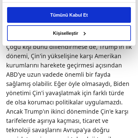
Bu çerezlere izin vermeniz halinde sizlere özel
açıklaması bu tutumumun bir örneği
kişiselleştirilmiş reklamlar sunabilir, sayfalarımızda sizlere
niteliğinde. Böylesi politika tercihleri,
Tümünü Kabul Et
daha iyi reklam deneyimi yaşatabiliriz. Bunu yaparken
teknoloji savaşında ABD'nin başarı şansını
amacımızın size daha iyi bir reklam deneyimi sunmak
azaltır.
olduğunu ve sizlere en iyi içerikleri sunabilmek adına
Kişiselleştir
elimizden gelen çabayı gösterdiğimizi ve bu noktada,
Çoğu kişi bunu dillendirmese de, Trump'ın ilk
reklamların maliyetlerimizi karşılamak noktasında tek gelir
kalemimiz olduğunu sizlere hatırlatmak isteriz.
dönemi, Çin'in yükselişine karşı Amerikan
kurumlarını harekete geçirmesi açısından
Her halükârda, kullanıcılar, bu çerezlere izin vermedikleri
ABD'ye uzun vadede önemli bir fayda
takdirde, kullanıcılara hedefli reklamlar
sağlamış olabilir. Eğer öyle olmasaydı, Biden
gösterilmeyecektir."
yönetimi Çin'i yavaşlatmak için farklı türde
Sizlere daha iyi bir hizmet sunabilmek için İnternet
de olsa korumacı politikalar uygulamazdı.
Sitemizde kendimize ve üçüncü kişilere ait çerezler
Ancak Trump'ın ikinci döneminde Çin'e karşı
kullanılmaktadır. Bu çerezler vasıtasıyla çeşitli kişisel
tarifelerde aşırıya kaçması, ticaret ve
verileriniz işlenmekte olup gerekli olan çerezler bilgi
toplumu hizmetlerinin sunulması amacıyla
teknoloji savaşlarını Avrupa'ya doğru
kullanılmaktadır. Diğer çerezler, sitemizin daha işlevsel