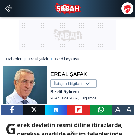
Haberler
Erdal Şafak
Bir dil öyküsü
ERDAL ŞAFAK
İletişim Bilgileri
Bir dil öyküsü
26 Ağustos 2009, Çarşamba
A
A
paylaş
tweetle
paylaş
paylaş
paylaş
G
erek devletin resmi diline itirazlarda,
gerekse anadilde eğitim taleplerinde