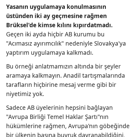
Yasanın uygulamaya konulmasının
Sizlere daha iyi bir hizmet sunabilmek için İnternet
üstünden iki ay geçmesine rağmen
Sitemizde kendimize ve üçüncü kişilere ait çerezler
kullanılmaktadır. Bu çerezler vasıtasıyla çeşitli kişisel
Brüksel'de kimse kılını kıpırdatmadı.
verileriniz işlenmekte olup gerekli olan çerezler bilgi
Geçen iki ayda hiçbir AB kurumu bu
toplumu hizmetlerinin sunulması amacıyla
"Acımasız ayırımcılık" nedeniyle Slovakya'ya
kullanılmaktadır. Diğer çerezler, sitemizin daha işlevsel
yaptırım uygulamaya kalkmadı.
kılınması ve kişiselleştirilmesi ve sizlere yönelik
reklam/pazarlama faaliyetlerinin yapılması, amaçlarıyla
Bu örneği anlatmamızın altında bir şeyler
sınırlı olarak açık rızanız dahilinde kullanılacaktır.
aramaya kalkmayın. Anadil tartışmalarında
Çerezlere ilişkin tercihlerinizi aşağıda yer alan panel
tarafların hiçbirine mesaj verme gibi bir
vasıtasıyla belirleyebilirsiniz. Çerezlere ilişkin detaylı bilgi
niyetimiz yok.
için Ayarlar butonuna tıklayabilir,
Çerez Bilgilendirme
Metnimizi
ziyaret edebilirsiniz.
Sadece AB üyelerinin hepsini bağlayan
"Avrupa Birliği Temel Haklar Şartı"nın
6698 sayılı Kişisel Verilerin Korunması Kanunu uyarınca
hükümlerine rağmen, Avrupa'nın göbeğinde
hazırlanmış Aydınlatma Metnimizi okumak ve sitemizde
ilgili mevzuata uygun olarak kullanılan çerezlerle ilgili bilgi
bir ülkenin başına buyruk davranabildiğini,