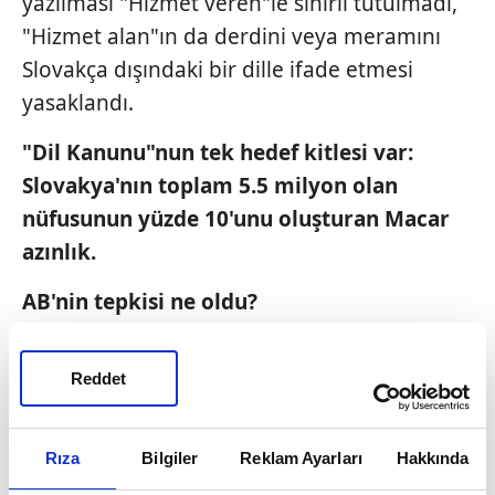
yazılması "Hizmet veren"le sınırlı tutulmadı,
"Hizmet alan"ın da derdini veya meramını
Slovakça dışındaki bir dille ifade etmesi
yasaklandı.
"Dil Kanunu"nun tek hedef kitlesi var:
Slovakya'nın toplam 5.5 milyon olan
nüfusunun yüzde 10'unu oluşturan Macar
azınlık.
AB'nin tepkisi ne oldu?
Yasanın yürürlüğe girmesinden sonra şöyle
Reddet
bir tablo ortaya çıktı:
Macar kökenli bir
doktor ile Macar kökenli hastası, ister özel
klinikte olsun, ister devlet hastanesinde,
Rıza
Bilgiler
Reklam Ayarları
Hakkında
muayene veya tedavi sırasında kesinlikle