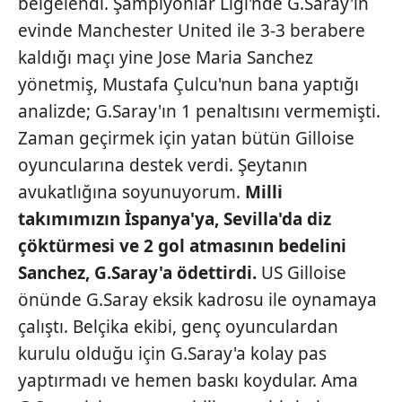
belgelendi. Şampiyonlar Ligi'nde G.Saray'ın
evinde Manchester United ile 3-3 berabere
kaldığı maçı yine Jose Maria Sanchez
yönetmiş, Mustafa Çulcu'nun bana yaptığı
analizde; G.Saray'ın 1 penaltısını vermemişti.
Zaman geçirmek için yatan bütün Gilloise
oyuncularına destek verdi. Şeytanın
avukatlığına soyunuyorum.
Milli
takımımızın İspanya'ya, Sevilla'da
diz
çöktürmesi ve 2 gol atmasının
bedelini
Sanchez, G.Saray'a
ödettirdi.
US Gilloise
önünde G.Saray eksik kadrosu ile oynamaya
çalıştı. Belçika ekibi, genç oyunculardan
kurulu olduğu için G.Saray'a kolay pas
yaptırmadı ve hemen baskı koydular. Ama