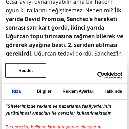
G.Saray iyi oynamayabilir ama bir hakem
oyun kurallarını değiştiremez. Neden mi?
İlk
yarıda David Promise, Sanchez'e
hareketi
sonrası sarı kart gördü,
ikinci yarıda
Uğurcan topu tutmasına
rağmen bilerek ve
görerek ayağına
bastı. 2. sarıdan
atılması
gerekirdi.
Uğurcan tedavi gördü, Sanchez'in
kolladığı Promise, Gilloise'nin golünü attı ve
ardından kırmızı görmemesi için oyundan
Reddet
alındı. Ben G.Saray'ı son dönemlerde kulübe
ve kadro olarak bu kadar yetersiz görmedim.
Rıza
Bilgiler
Reklam Ayarları
Hakkında
Oyuna girecek Arda ve Ahmed Kutucu vardı.
Jakobs sakatlandı, Arda girdi. Çok top kaybı
"Sitelerimizde reklam ve pazarlama faaliyetlerinin
ile oynayan İlkay yerine oyuncu bile
yürütülmesi amaçları ile çerezler kullanılmaktadır.
koyulamadı. Jakobs'un çıkması tüm oyun
Bu çerezler, kullanıcıların tarayıcı ve cihazlarını