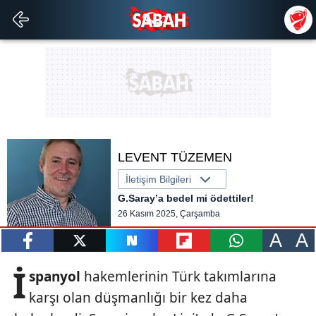
LEVENT TÜZEMEN
İletişim Bilgileri
G.Saray’a bedel mi ödettiler!
26 Kasım 2025, Çarşamba
A
A
paylaş
tweetle
paylaş
paylaş
paylaş
İ
spanyol
hakemlerinin Türk takımlarına
karşı olan düşmanlığı bir kez daha