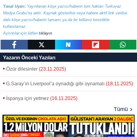
verileriniz işlenmekte olup gerekli olan çerezler bilgi
Yasal Uyarı:
Yayınlanan köşe yazısı/haberin tüm hakları Turkuvaz
toplumu hizmetlerinin sunulması amacıyla
Medya Grubu’na aittir. Kaynak gösterilse veya habere aktif link verilse
kullanılmaktadır. Diğer çerezler, sitemizin daha işlevsel
dahi köşe yazısı/haberin tamamı ya da bir bölümü kesinlikle
kılınması ve kişiselleştirilmesi ve sizlere yönelik
kullanılamaz.
reklam/pazarlama faaliyetlerinin yapılması, amaçlarıyla
Ayrıntılar için lütfen
tıklayın
.
sınırlı olarak açık rızanız dahilinde kullanılacaktır.
Çerezlere ilişkin tercihlerinizi aşağıda yer alan panel
paylaş
tweetle
paylaş
paylaş
paylaş
Yazarın Önceki Yazıları
vasıtasıyla belirleyebilirsiniz. Çerezlere ilişkin detaylı bilgi
için Ayarlar butonuna tıklayabilir,
Çerez Bilgilendirme
Özür dilesinler
(23.11.2025)
Metnimizi
ziyaret edebilirsiniz.
G.Saray’ın Liverpool’a oynadığı gibi oynamalı
(18.11.2025)
6698 sayılı Kişisel Verilerin Korunması Kanunu uyarınca
hazırlanmış Aydınlatma Metnimizi okumak ve sitemizde
İspanya için yetmez
(16.11.2025)
ilgili mevzuata uygun olarak kullanılan çerezlerle ilgili bilgi
Tümü
almak için lütfen
tıklayınız
.