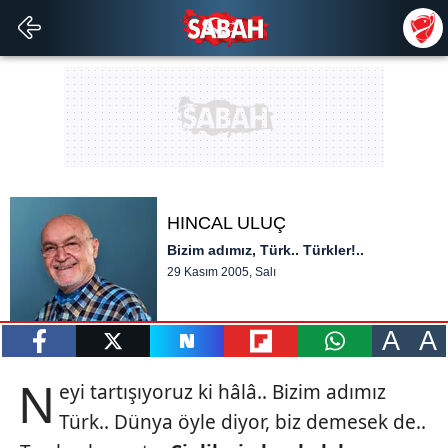
HINCAL ULUÇ
Bizim adımız, Türk.. Türkler!..
29 Kasım 2005, Salı
A
A
paylaş
tweetle
paylaş
paylaş
paylaş
N
eyi tartışıyoruz ki hâlâ.. Bizim adımız
Türk.. Dünya öyle diyor, biz demesek de..