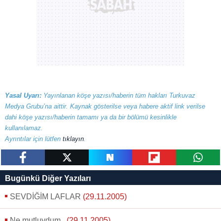
Yasal Uyarı:
Yayınlanan köşe yazısı/haberin tüm hakları Turkuvaz
Medya Grubu’na aittir. Kaynak gösterilse veya habere aktif link verilse
dahi köşe yazısı/haberin tamamı ya da bir bölümü kesinlikle
kullanılamaz.
Ayrıntılar için lütfen
tıklayın
.
paylaş
tweetle
paylaş
paylaş
paylaş
Bugünkü Diğer Yazıları
SEVDİĞİM LAFLAR
(29.11.2005)
Ne mutluydum..
(29.11.2005)