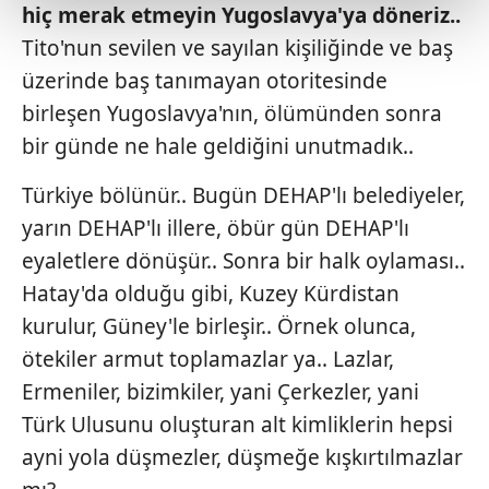
kalemimiz olduğunu sizlere hatırlatmak isteriz.
hiç
merak
etmeyin
Yugoslavya'ya
döneriz..
Tito'nun sevilen ve sayılan kişiliğinde ve baş
Her halükârda, kullanıcılar, bu çerezlere izin vermedikleri
üzerinde baş tanımayan otoritesinde
takdirde, kullanıcılara hedefli reklamlar
birleşen Yugoslavya'nın, ölümünden sonra
gösterilmeyecektir."
bir günde ne hale geldiğini unutmadık..
Sizlere daha iyi bir hizmet sunabilmek için İnternet
Sitemizde kendimize ve üçüncü kişilere ait çerezler
Türkiye bölünür.. Bugün DEHAP'lı belediyeler,
kullanılmaktadır. Bu çerezler vasıtasıyla çeşitli kişisel
yarın DEHAP'lı illere, öbür gün DEHAP'lı
verileriniz işlenmekte olup gerekli olan çerezler bilgi
eyaletlere dönüşür.. Sonra bir halk oylaması..
toplumu hizmetlerinin sunulması amacıyla
Hatay'da olduğu gibi, Kuzey Kürdistan
kullanılmaktadır. Diğer çerezler, sitemizin daha işlevsel
kılınması ve kişiselleştirilmesi ve sizlere yönelik
kurulur, Güney'le birleşir.. Örnek olunca,
reklam/pazarlama faaliyetlerinin yapılması, amaçlarıyla
ötekiler armut toplamazlar ya.. Lazlar,
sınırlı olarak açık rızanız dahilinde kullanılacaktır.
Ermeniler, bizimkiler, yani Çerkezler, yani
Türk Ulusunu oluşturan alt kimliklerin hepsi
Çerezlere ilişkin tercihlerinizi aşağıda yer alan panel
vasıtasıyla belirleyebilirsiniz. Çerezlere ilişkin detaylı bilgi
ayni yola düşmezler, düşmeğe kışkırtılmazlar
için Ayarlar butonuna tıklayabilir,
Çerez Bilgilendirme