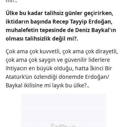
mı?..
Metnimizi
ziyaret edebilirsiniz.
Ülke
bu
kadar
talihsiz
günler
geçirirken,
6698 sayılı Kişisel Verilerin Korunması Kanunu uyarınca
iktidarın
başında
Recep
Tayyip
Erdoğan,
hazırlanmış Aydınlatma Metnimizi okumak ve sitemizde
muhalefetin
tepesinde
de
Deniz
Baykal'ın
ilgili mevzuata uygun olarak kullanılan çerezlerle ilgili bilgi
olması
talihsizlik
değil
mi?.
almak için lütfen
tıklayınız
.
Çok ama çok kuvvetli, çok ama çok dirayetli,
çok ama çok saygın ve güvenilir liderlere
ihtiyacın en büyük olduğu, hatta İkinci Bir
Atatürk'ün özlendiği dönemde Erdoğan/
Baykal ikilisine mi layık bu ülke?..