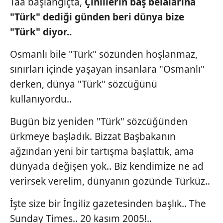
Taa başlangıçta,
Çinlilerin
baş
belalarına
"Türk"
dediği
günden
beri
dünya
bize
"Türk"
diyor..
Osmanlı bile "Türk" sözünden hoşlanmaz,
sınırları içinde yaşayan insanlara "Osmanlı"
derken, dünya "Türk" sözcüğünü
kullanıyordu..
Bugün biz yeniden "Türk" sözcüğünden
ürkmeye başladık. Bizzat Başbakanın
ağzından yeni bir tartışma başlattık, ama
dünyada değişen yok.. Biz kendimize ne ad
verirsek verelim, dünyanın gözünde Türküz..
İşte size bir İngiliz gazetesinden başlık.. The
Sunday Times.. 20 kasım 2005!..