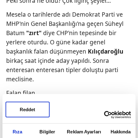
Peki sonra ne oldu? Çok ilginç şeyler...
Mesela o tarihlerde adı Demokrat Parti ve
MHP'nin Genel Başkanlığı'na geçen Süheyl
Batum
"zırt"
diye CHP'nin tepesinde bir
yerlere oturdu. O güne kadar genel
başkanlık falan düşünmeyen
Kılıçdaroğlu
birkaç saat içinde aday yapıldı. Sonra
enteresan enteresan tipler doluştu parti
meclisine.
Falan filan...
Tuzak sonrası kaybeden elbette Baykal oldu
Reddet
ama kazanan da katiyen AKP olmadı!
Peki kim kazandı? Ya da kimler Baykal'a
Rıza
Bilgiler
Reklam Ayarları
Hakkında