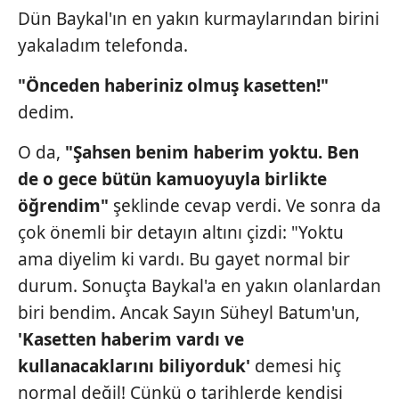
Dün Baykal'ın en yakın kurmaylarından birini
Sizlere daha iyi bir hizmet sunabilmek için İnternet
yakaladım telefonda.
Sitemizde kendimize ve üçüncü kişilere ait çerezler
kullanılmaktadır. Bu çerezler vasıtasıyla çeşitli kişisel
"Önceden haberiniz olmuş kasetten!"
verileriniz işlenmekte olup gerekli olan çerezler bilgi
dedim.
toplumu hizmetlerinin sunulması amacıyla
kullanılmaktadır. Diğer çerezler, sitemizin daha işlevsel
O da,
"Şahsen benim haberim yoktu. Ben
kılınması ve kişiselleştirilmesi ve sizlere yönelik
de o gece bütün kamuoyuyla birlikte
reklam/pazarlama faaliyetlerinin yapılması, amaçlarıyla
öğrendim"
şeklinde cevap verdi. Ve sonra da
sınırlı olarak açık rızanız dahilinde kullanılacaktır.
çok önemli bir detayın altını çizdi: "Yoktu
Çerezlere ilişkin tercihlerinizi aşağıda yer alan panel
ama diyelim ki vardı. Bu gayet normal bir
vasıtasıyla belirleyebilirsiniz. Çerezlere ilişkin detaylı bilgi
durum. Sonuçta Baykal'a en yakın olanlardan
için Ayarlar butonuna tıklayabilir,
Çerez Bilgilendirme
biri bendim. Ancak Sayın Süheyl Batum'un,
Metnimizi
ziyaret edebilirsiniz.
'Kasetten haberim vardı ve
6698 sayılı Kişisel Verilerin Korunması Kanunu uyarınca
kullanacaklarını biliyorduk'
demesi hiç
hazırlanmış Aydınlatma Metnimizi okumak ve sitemizde
normal değil! Çünkü o tarihlerde kendisi
ilgili mevzuata uygun olarak kullanılan çerezlerle ilgili bilgi