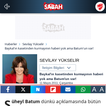
Haberler
Sevilay Yükselir
Baykal'ın kasetinden kurmayının haberi yok ama Batum'un var!
SEVİLAY YÜKSELİR
İletişim Bilgileri
Baykal'ın kasetinden kurmayının haberi
yok ama Batum'un var!
11 Mayıs 2011, Çarşamba
A
A
paylaş
tweetle
paylaş
paylaş
paylaş
yazara
S
üheyl Batum
dünkü açıklamasında bütün
gönder