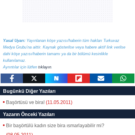
Yasal Uyarı:
Yayınlanan köşe yazısı/haberin tüm hakları Turkuvaz
Medya Grubu’na aittir. Kaynak gösterilse veya habere aktif link verilse
dahi köşe yazısı/haberin tamamı ya da bir bölümü kesinlikle
kullanılamaz.
Ayrıntılar için lütfen
tıklayın
.
paylaş
tweetle
paylaş
paylaş
paylaş
yazara
Bugünkü Diğer Yazıları
gönder
Başörtüsü ve bira!
(11.05.2011)
Yazarın Önceki Yazıları
Bir başörtülü kadın size bira ısmarlayabilir mi?
(08.05.2011)