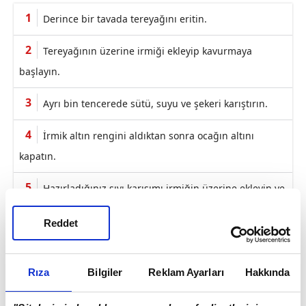
Derince bir tavada tereyağını eritin.
Tereyağının üzerine irmiği ekleyip kavurmaya
başlayın.
Ayrı bin tencerede sütü, suyu ve şekeri karıştırın.
İrmik altın rengini aldıktan sonra ocağın altını
kapatın.
Hazırladığınız sıvı karışımı irmiğin üzerine ekleyin ve
malzemeler özdeşleşene kadar güzelce karıştırın.
Reddet
İrmiğin kapağını kapatın, malzemeleri ara ara
karıştırın.
Rıza
Bilgiler
Reklam Ayarları
Hakkında
Malzemeler katı kıvam aldığında tencerenin altını