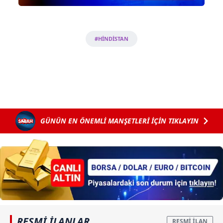
#HİNDİSTAN
GÜNÜN EN ÖNEMLİ MANŞETLERİ İÇİN TIKLAYIN
RESMİ İLANLAR