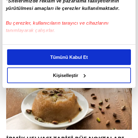
"Sitelerimizde reklam ve pazarlama faaliyetlerinin
kapatın.
yürütülmesi amaçları ile çerezler kullanılmaktadır.
Ortasına dondurma koyarak, ters çevirin.
Bu çerezler, kullanıcıların tarayıcı ve cihazlarını
tanımlayarak çalışırlar.
Üzerini fıstık ile süsleyerek servis yapabilirsiniz.
Bu çerezlere izin vermeniz halinde sizlere özel
kişiselleştirilmiş reklamlar sunabilir, sayfalarımızda sizlere
Tümünü Kabul Et
daha iyi reklam deneyimi yaşatabiliriz. Bunu yaparken
amacımızın size daha iyi bir reklam deneyimi sunmak
olduğunu ve sizlere en iyi içerikleri sunabilmek adına
Kişiselleştir
elimizden gelen çabayı gösterdiğimizi ve bu noktada,
reklamların maliyetlerimizi karşılamak noktasında tek gelir
kalemimiz olduğunu sizlere hatırlatmak isteriz.
Her halükârda, kullanıcılar, bu çerezlere izin vermedikleri
takdirde, kullanıcılara hedefli reklamlar
gösterilmeyecektir."