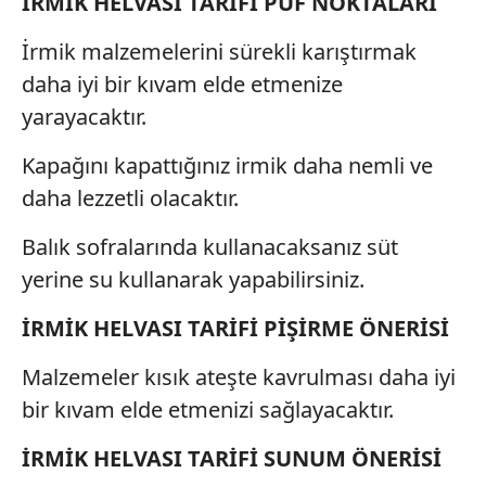
İRMİK HELVASI TARİFİ PÜF NOKTALARI
Sizlere daha iyi bir hizmet sunabilmek için İnternet
Sitemizde kendimize ve üçüncü kişilere ait çerezler
İrmik malzemelerini sürekli karıştırmak
kullanılmaktadır. Bu çerezler vasıtasıyla çeşitli kişisel
daha iyi bir kıvam elde etmenize
verileriniz işlenmekte olup gerekli olan çerezler bilgi
yarayacaktır.
toplumu hizmetlerinin sunulması amacıyla
kullanılmaktadır. Diğer çerezler, sitemizin daha işlevsel
Kapağını kapattığınız irmik daha nemli ve
kılınması ve kişiselleştirilmesi ve sizlere yönelik
daha lezzetli olacaktır.
reklam/pazarlama faaliyetlerinin yapılması, amaçlarıyla
sınırlı olarak açık rızanız dahilinde kullanılacaktır.
Balık sofralarında kullanacaksanız süt
Çerezlere ilişkin tercihlerinizi aşağıda yer alan panel
yerine su kullanarak yapabilirsiniz.
vasıtasıyla belirleyebilirsiniz. Çerezlere ilişkin detaylı bilgi
İRMİK HELVASI TARİFİ PİŞİRME ÖNERİSİ
için Ayarlar butonuna tıklayabilir,
Çerez Bilgilendirme
Metnimizi
ziyaret edebilirsiniz.
Malzemeler kısık ateşte kavrulması daha iyi
6698 sayılı Kişisel Verilerin Korunması Kanunu uyarınca
bir kıvam elde etmenizi sağlayacaktır.
hazırlanmış Aydınlatma Metnimizi okumak ve sitemizde
İRMİK HELVASI TARİFİ SUNUM ÖNERİSİ
ilgili mevzuata uygun olarak kullanılan çerezlerle ilgili bilgi
almak için lütfen
tıklayınız
.