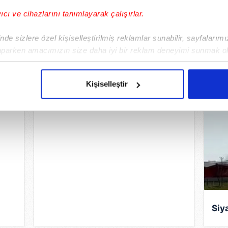
yıcı ve cihazlarını tanımlayarak çalışırlar.
de sizlere özel kişiselleştirilmiş reklamlar sunabilir, sayfalarım
aparken amacımızın size daha iyi bir reklam deneyimi sunmak ol
akla
imizden gelen çabayı gösterdiğimizi ve bu noktada, reklamların ma
olduğunu sizlere hatırlatmak isteriz.
Kişiselleştir
Devrilen ATV’nin altında kalan
çerezlere izin vermedikleri takdirde, kullanıcılara hedefli reklaml
sürücü ağır yaralandı
abilmek için İnternet Sitemizde kendimize ve üçüncü kişilere ait 
isel verileriniz işlenmekte olup gerekli olan çerezler bilgi toplum
 çerezler, sitemizin daha işlevsel kılınması ve kişiselleştirilmes
 yapılması, amaçlarıyla sınırlı olarak açık rızanız dahilinde kulla
aşağıda yer alan panel vasıtasıyla belirleyebilirsiniz. Çerezlere iliş
lgilendirme Metnimizi
ziyaret edebilirsiniz.
Siy
Korunması Kanunu uyarınca hazırlanmış Aydınlatma Metnimizi okum