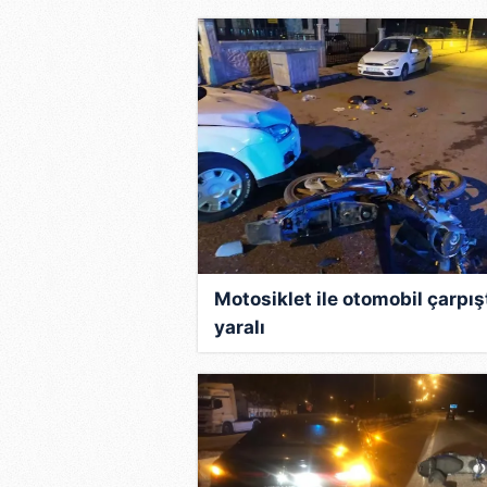
mevzuata uygun olarak kullanılan
Motosiklet ile otomobil çarpışt
yaralı