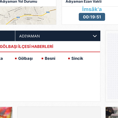
Adıyaman Yol Durumu
Adıyaman Ezan Vakti
İmsâk'a
00:19:49
GÖLBAŞI İLÇESİ HABERLERİ
ta
Gölbaşı
Besni
Sincik