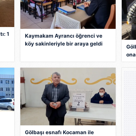
ı: 1
Kaymakam Ayrancı öğrenci ve
köy sakinleriyle bir araya geldi
Göl
ona
Gölbaşı esnafı Kocaman ile