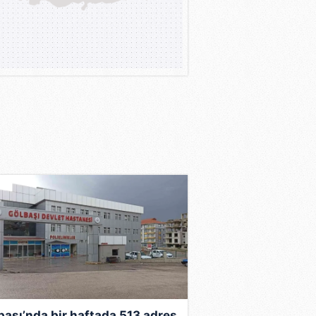
başı’nda bir haftada 513 adres