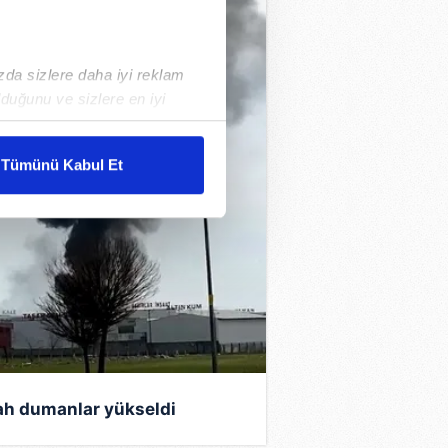
ızda sizlere daha iyi reklam
duğunu ve sizlere en iyi
liyetlerimizi karşılamak
Tümünü Kabul Et
ar gösterilmeyecektir."
çerezler kullanılmaktadır. Bu
u hizmetlerinin sunulması
i ve sizlere yönelik
nılacaktır.
kin detaylı bilgi için Ayarlar
ah dumanlar yükseldi
ak ve sitemizde ilgili