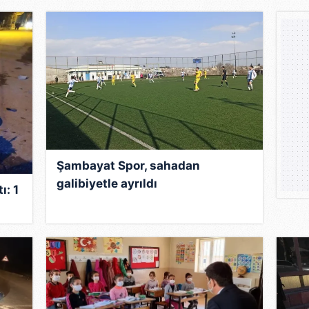
 çerezlerle ilgili bilgi almak için lütfen
tıklayınız
.
Şambayat Spor, sahadan
galibiyetle ayrıldı
ı: 1