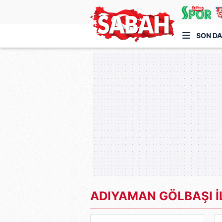
SON DA
Türkiye'nin en iyi haber sitesi
ADIYAMAN GÖLBAŞI İ