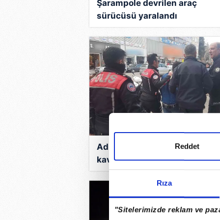
Şarampole devrilen araç
sürücüsü yaralandı
Reddet
Adıyaman’da, iki grup arasın
kavga
Rıza
"Sitelerimizde reklam ve paza