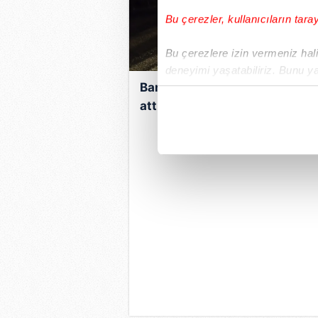
Bu çerezler, kullanıcıların tara
Bu çerezlere izin vermeniz halin
deneyimi yaşatabiliriz. Bunu y
Bariyerlere çarpan otomobil t
içerikleri sunabilmek adına el
noktasında tek gelir kalemimiz 
attı: 1 ölü, 5 yaralı
Her halükârda, kullanıcılar, bu 
Sizlere daha iyi bir hizmet sun
çerezler vasıtasıyla çeşitli kiş
amacıyla kullanılmaktadır. Diğer
reklam/pazarlama faaliyetlerinin
Çerezlere ilişkin tercihlerinizi 
butonuna tıklayabilir,
Çerez Bi
6698 sayılı Kişisel Verilerin 