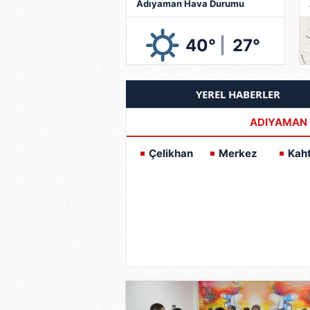
Adıyaman Hava Durumu
40°
|
27°
YEREL HABERLER
ADIYAMAN 
Çelikhan
Merkez
Kah