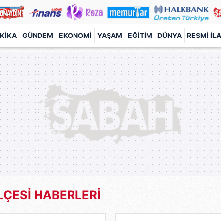
KIKA
GÜNDEM
EKONOMI
YAŞAM
EĞITIM
DÜNYA
RESMI İL
LÇESİ HABERLERİ