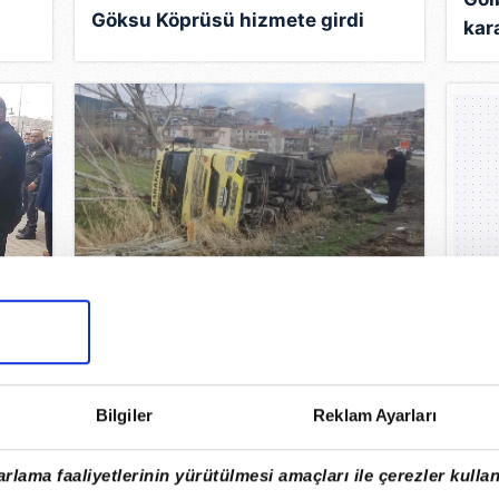
Göksu Köprüsü hizmete girdi
kar
Gölbaşı’nda hurda yüklü tır
da
devrildi
Bilgiler
Reklam Ayarları
rlama faaliyetlerinin yürütülmesi amaçları ile çerezler kullan