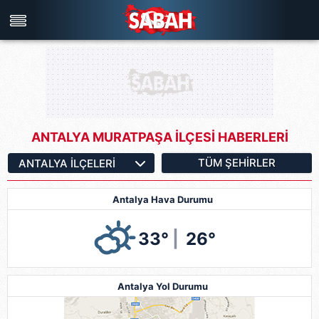
Türkiye'nin en iyi haber sitesi
ANTALYA MURATPAŞA İLÇESİ HABERLERİ
TÜM ŞEHIRLER
Antalya Hava Durumu
33°
|
26°
Antalya Yol Durumu