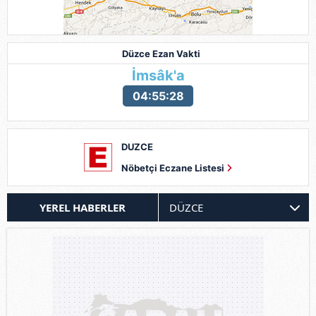
Düzce Ezan Vakti
İmsâk'a
04:55:25
DUZCE
Nöbetçi Eczane Listesi
YEREL HABERLER