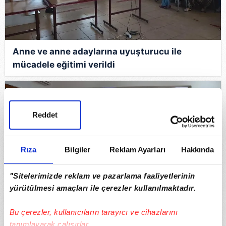
Anne ve anne adaylarına uyuşturucu ile
mücadele eğitimi verildi
Reddet
Rıza
Bilgiler
Reklam Ayarları
Hakkında
"Sitelerimizde reklam ve pazarlama faaliyetlerinin
yürütülmesi amaçları ile çerezler kullanılmaktadır.
Bu çerezler, kullanıcıların tarayıcı ve cihazlarını
Akçakoca’da eğitim değerlendirme toplantısı
tanımlayarak çalışırlar.