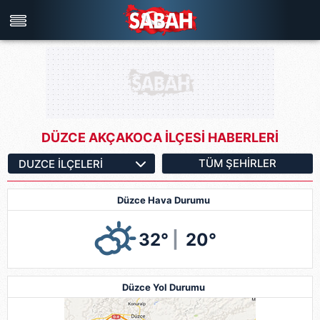
Türkiye'nin en iyi haber sitesi
DÜZCE AKÇAKOCA İLÇESİ HABERLERİ
TÜM ŞEHIRLER
Düzce Hava Durumu
32°
|
20°
Düzce Yol Durumu