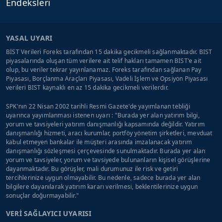
Endeksleri
YASAL UYARI
BİST Verileri Foreks tarafından 15 dakika gecikmeli sağlanmaktadır. BIST
piyasalarında oluşan tüm verilere ait telif hakları tamamen BIST'e ait
olup, bu veriler tekrar yayınlanamaz. Foreks tarafından sağlanan Pay
Piyasası, Borçlanma Araçları Piyasası, Vadeli İşlem ve Opsiyon Piyasası
verileri BIST kaynaklı en az 15 dakika gecikmeli verilerdir.
SPK'nın 22 Nisan 2002 tarihli Resmi Gazete'de yayımlanan tebliği
uyarınca yayımlanması istenen uyarı : "Burada yer alan yatırım bilgi,
yorum ve tavsiyeleri yatırım danışmanlığı kapsamında değildir. Yatırım
danışmanlığı hizmeti, aracı kurumlar, portföy yönetim şirketleri, mevduat
kabul etmeyen bankalar ile müşteri arasında imzalanacak yatırım
danışmanlığı sözleşmesi çerçevesinde sunulmaktadır. Burada yer alan
yorum ve tavsiyeler, yorum ve tavsiyede bulunanların kişisel görüşlerine
dayanmaktadır. Bu görüşler, mali durumunuz ile risk ve getiri
tercihlerinize uygun olmayabilir. Bu nedenle, sadece burada yer alan
bilgilere dayanılarak yatırım kararı verilmesi, beklentilerinize uygun
sonuçlar doğurmayabilir."
VERİ SAĞLAYICI UYARISI