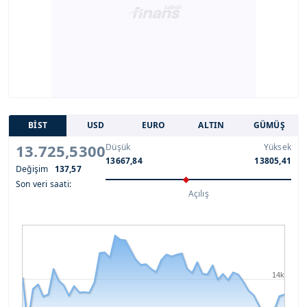
BİST
USD
EURO
ALTIN
GÜMÜŞ
13.725,5300
Düşük
Yüksek
13667,84
13805,41
Değişim
137,57
Son veri saati:
Açılış
14k