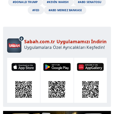
#DONALD TRUMP
#KEVİN WARSH
#ABD SENATOSU
#FED
#ABD MERKEZ BANKASI
Sabah.com.tr Uygulamamızı İndirin
Uygulamalara Özel Ayrıcalıkları Keşfedin!