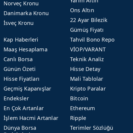
Yarım Altın
Norveç Kronu
Ons Altın
Danimarka Kronu
22 Ayar Bilezik
İsveç Kronu
Gümüş Fiyatı
Kap Haberleri
Tahvil Bono Repo
Maaş Hesaplama
VİOP/VARANT
Canlı Borsa
Teknik Analiz
Günün Özeti
Hisse Detay
Hisse Fiyatları
Mali Tablolar
Geçmiş Kapanışlar
Kripto Paralar
Endeksler
Bitcoin
En Çok Artanlar
Ethereum
İşlem Hacmi Artanlar
Ripple
Dünya Borsa
Terimler Sözlüğü